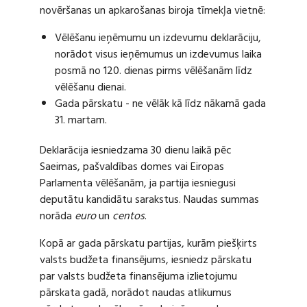
novēršanas un apkarošanas biroja tīmekļa vietnē:
Vēlēšanu ieņēmumu un izdevumu deklarāciju,
norādot visus ieņēmumus un izdevumus laika
posmā no 120. dienas pirms vēlēšanām līdz
vēlēšanu dienai.
Gada pārskatu - ne vēlāk kā līdz nākamā gada
31. martam.
Deklarācija iesniedzama 30 dienu laikā pēc
Saeimas, pašvaldības domes vai Eiropas
Parlamenta vēlēšanām, ja partija iesniegusi
deputātu kandidātu sarakstus. Naudas summas
norāda
euro
un
centos
.
Kopā ar gada pārskatu partijas, kurām piešķirts
valsts budžeta finansējums, iesniedz pārskatu
par valsts budžeta finansējuma izlietojumu
pārskata gadā, norādot naudas atlikumus