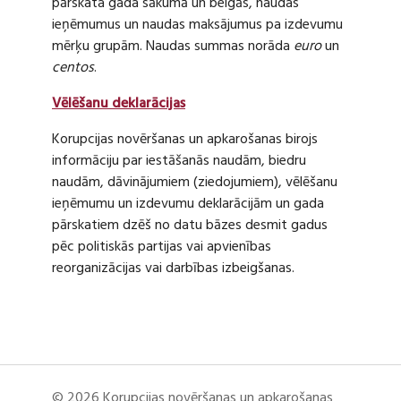
pārskata gada sākumā un beigās, naudas
ieņēmumus un naudas maksājumus pa izdevumu
mērķu grupām. Naudas summas norāda
euro
un
centos
.
Vēlēšanu deklarācijas
Korupcijas novēršanas un apkarošanas birojs
informāciju par iestāšanās naudām, biedru
naudām, dāvinājumiem (ziedojumiem), vēlēšanu
ieņēmumu un izdevumu deklarācijām un gada
pārskatiem dzēš no datu bāzes desmit gadus
pēc politiskās partijas vai apvienības
reorganizācijas vai darbības izbeigšanas.
© 2026 Korupcijas novēršanas un apkarošanas