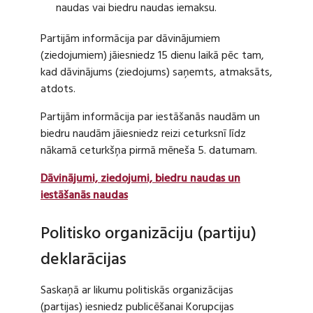
naudas vai biedru naudas iemaksu.
Partijām informācija par dāvinājumiem
(ziedojumiem) jāiesniedz 15 dienu laikā pēc tam,
kad dāvinājums (ziedojums) saņemts, atmaksāts,
atdots.
Partijām informācija par iestāšanās naudām un
biedru naudām jāiesniedz reizi ceturksnī līdz
nākamā ceturkšņa pirmā mēneša 5. datumam.
Dāvinājumi, ziedojumi, biedru naudas un
iestāšanās naudas
Politisko organizāciju (partiju)
deklarācijas
Saskaņā ar likumu politiskās organizācijas
(partijas) iesniedz publicēšanai Korupcijas