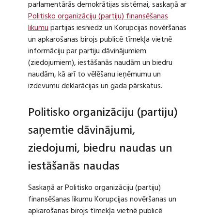
parlamentārās demokrātijas sistēmai, saskaņā ar
Politisko organizāciju (partiju) finansēšanas
likumu
partijas iesniedz un Korupcijas novēršanas
un apkarošanas birojs publicē tīmekļa vietnē
informāciju par partiju dāvinājumiem
(ziedojumiem), iestāšanās naudām un biedru
naudām, kā arī to vēlēšanu ieņēmumu un
izdevumu deklarācijas un gada pārskatus.
Politisko organizāciju (partiju)
saņemtie dāvinājumi,
ziedojumi, biedru naudas un
iestāšanās naudas
Saskaņā ar Politisko organizāciju (partiju)
finansēšanas likumu Korupcijas novēršanas un
apkarošanas birojs tīmekļa vietnē publicē