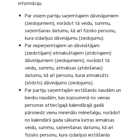
informāciju:
Par visiem partiju saņemtajiem dāvinājumiem
(ziedojumiem), norādot tā veidu, summu,
saņemšanas datumu, kā arī fizisko personu,
kura izdarījusi dāvinājumu (ziedojumu).
Par nepieņemtajiem un dāvinātājam
(ziedotājam) atmaksātajiem (atdotajiem)
dāvinājumiem (ziedojumiem), norādot tā
veidu, summu, atmaksas (atdošanas)
datumu, kā arī personu, kurai atmaksāts
(atdots) dāvinājums (ziedojums).
Par partiju saņemtajām iestāšanās naudām un
biedru naudām, kas kopsummā no vienas
personas attiecīgajā kalendārajā gadā
pārsniedz vienu minimālo mēnešalgu, norādot
no kalendārā gada sākuma katras iemaksas
veidu, summu, saņemšanas datumu, kā arī
fizisko personu, kura izdarījusi iestāšanās