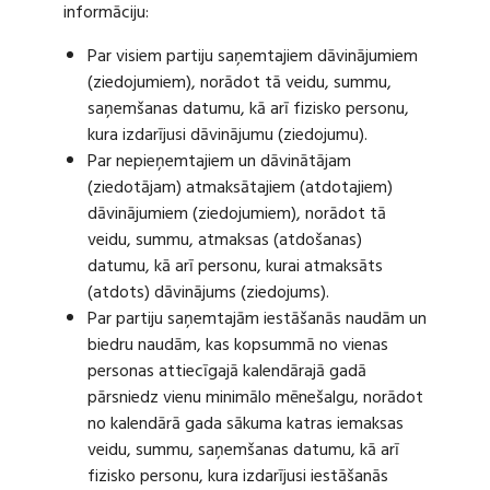
informāciju:
Par visiem partiju saņemtajiem dāvinājumiem
(ziedojumiem), norādot tā veidu, summu,
saņemšanas datumu, kā arī fizisko personu,
kura izdarījusi dāvinājumu (ziedojumu).
Par nepieņemtajiem un dāvinātājam
(ziedotājam) atmaksātajiem (atdotajiem)
dāvinājumiem (ziedojumiem), norādot tā
veidu, summu, atmaksas (atdošanas)
datumu, kā arī personu, kurai atmaksāts
(atdots) dāvinājums (ziedojums).
Par partiju saņemtajām iestāšanās naudām un
biedru naudām, kas kopsummā no vienas
personas attiecīgajā kalendārajā gadā
pārsniedz vienu minimālo mēnešalgu, norādot
no kalendārā gada sākuma katras iemaksas
veidu, summu, saņemšanas datumu, kā arī
fizisko personu, kura izdarījusi iestāšanās