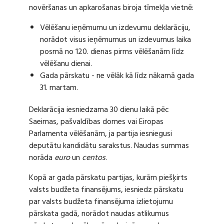
novēršanas un apkarošanas biroja tīmekļa vietnē:
Vēlēšanu ieņēmumu un izdevumu deklarāciju,
norādot visus ieņēmumus un izdevumus laika
posmā no 120. dienas pirms vēlēšanām līdz
vēlēšanu dienai.
Gada pārskatu - ne vēlāk kā līdz nākamā gada
31. martam.
Deklarācija iesniedzama 30 dienu laikā pēc
Saeimas, pašvaldības domes vai Eiropas
Parlamenta vēlēšanām, ja partija iesniegusi
deputātu kandidātu sarakstus. Naudas summas
norāda
euro
un
centos
.
Kopā ar gada pārskatu partijas, kurām piešķirts
valsts budžeta finansējums, iesniedz pārskatu
par valsts budžeta finansējuma izlietojumu
pārskata gadā, norādot naudas atlikumus