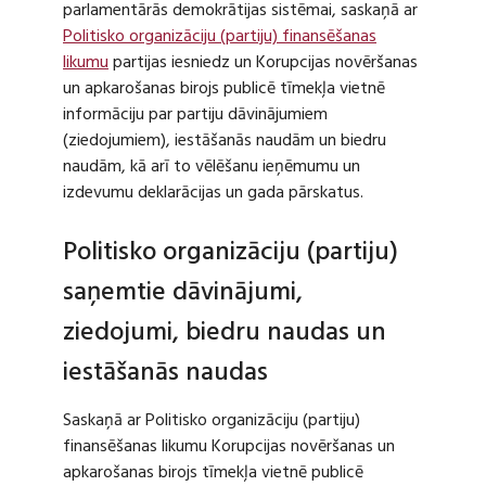
parlamentārās demokrātijas sistēmai, saskaņā ar
Politisko organizāciju (partiju) finansēšanas
likumu
partijas iesniedz un Korupcijas novēršanas
un apkarošanas birojs publicē tīmekļa vietnē
informāciju par partiju dāvinājumiem
(ziedojumiem), iestāšanās naudām un biedru
naudām, kā arī to vēlēšanu ieņēmumu un
izdevumu deklarācijas un gada pārskatus.
Politisko organizāciju (partiju)
saņemtie dāvinājumi,
ziedojumi, biedru naudas un
iestāšanās naudas
Saskaņā ar Politisko organizāciju (partiju)
finansēšanas likumu Korupcijas novēršanas un
apkarošanas birojs tīmekļa vietnē publicē