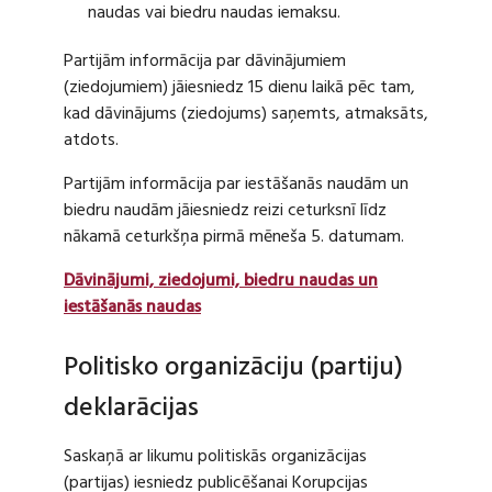
naudas vai biedru naudas iemaksu.
Partijām informācija par dāvinājumiem
(ziedojumiem) jāiesniedz 15 dienu laikā pēc tam,
kad dāvinājums (ziedojums) saņemts, atmaksāts,
atdots.
Partijām informācija par iestāšanās naudām un
biedru naudām jāiesniedz reizi ceturksnī līdz
nākamā ceturkšņa pirmā mēneša 5. datumam.
Dāvinājumi, ziedojumi, biedru naudas un
iestāšanās naudas
Politisko organizāciju (partiju)
deklarācijas
Saskaņā ar likumu politiskās organizācijas
(partijas) iesniedz publicēšanai Korupcijas