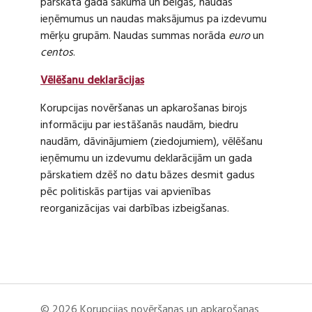
pārskata gada sākumā un beigās, naudas
ieņēmumus un naudas maksājumus pa izdevumu
mērķu grupām. Naudas summas norāda
euro
un
centos
.
Vēlēšanu deklarācijas
Korupcijas novēršanas un apkarošanas birojs
informāciju par iestāšanās naudām, biedru
naudām, dāvinājumiem (ziedojumiem), vēlēšanu
ieņēmumu un izdevumu deklarācijām un gada
pārskatiem dzēš no datu bāzes desmit gadus
pēc politiskās partijas vai apvienības
reorganizācijas vai darbības izbeigšanas.
© 2026 Korupcijas novēršanas un apkarošanas