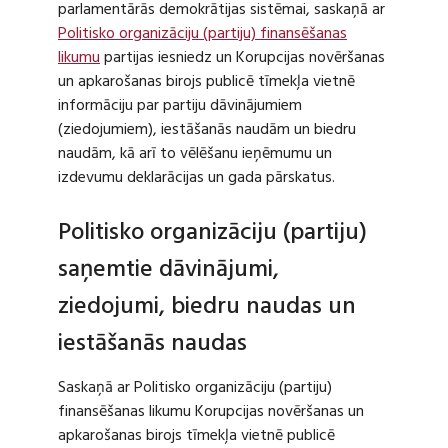
parlamentārās demokrātijas sistēmai, saskaņā ar
Politisko organizāciju (partiju) finansēšanas
likumu
partijas iesniedz un Korupcijas novēršanas
un apkarošanas birojs publicē tīmekļa vietnē
informāciju par partiju dāvinājumiem
(ziedojumiem), iestāšanās naudām un biedru
naudām, kā arī to vēlēšanu ieņēmumu un
izdevumu deklarācijas un gada pārskatus.
Politisko organizāciju (partiju)
saņemtie dāvinājumi,
ziedojumi, biedru naudas un
iestāšanās naudas
Saskaņā ar Politisko organizāciju (partiju)
finansēšanas likumu Korupcijas novēršanas un
apkarošanas birojs tīmekļa vietnē publicē