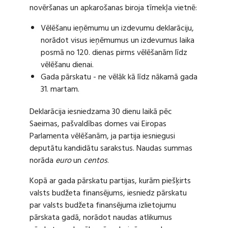
novēršanas un apkarošanas biroja tīmekļa vietnē:
Vēlēšanu ieņēmumu un izdevumu deklarāciju,
norādot visus ieņēmumus un izdevumus laika
posmā no 120. dienas pirms vēlēšanām līdz
vēlēšanu dienai.
Gada pārskatu - ne vēlāk kā līdz nākamā gada
31. martam.
Deklarācija iesniedzama 30 dienu laikā pēc
Saeimas, pašvaldības domes vai Eiropas
Parlamenta vēlēšanām, ja partija iesniegusi
deputātu kandidātu sarakstus. Naudas summas
norāda
euro
un
centos
.
Kopā ar gada pārskatu partijas, kurām piešķirts
valsts budžeta finansējums, iesniedz pārskatu
par valsts budžeta finansējuma izlietojumu
pārskata gadā, norādot naudas atlikumus