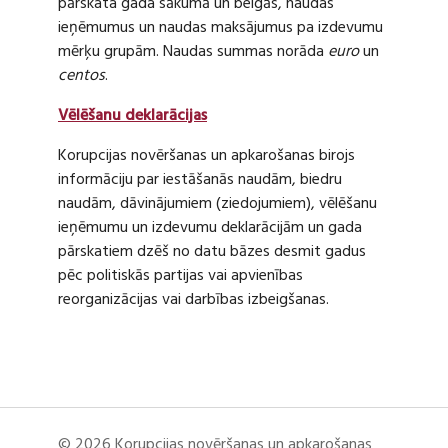
pārskata gada sākumā un beigās, naudas
ieņēmumus un naudas maksājumus pa izdevumu
mērķu grupām. Naudas summas norāda
euro
un
centos
.
Vēlēšanu deklarācijas
Korupcijas novēršanas un apkarošanas birojs
informāciju par iestāšanās naudām, biedru
naudām, dāvinājumiem (ziedojumiem), vēlēšanu
ieņēmumu un izdevumu deklarācijām un gada
pārskatiem dzēš no datu bāzes desmit gadus
pēc politiskās partijas vai apvienības
reorganizācijas vai darbības izbeigšanas.
© 2026 Korupcijas novēršanas un apkarošanas