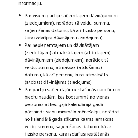
informāciju:
Par visiem partiju saņemtajiem dāvinājumiem
(ziedojumiem), norādot tā veidu, summu,
saņemšanas datumu, kā arī fizisko personu,
kura izdarījusi dāvinājumu (ziedojumu).
Par nepieņemtajiem un dāvinātājam
(ziedotājam) atmaksātajiem (atdotajiem)
dāvinājumiem (ziedojumiem), norādot tā
veidu, summu, atmaksas (atdošanas)
datumu, kā arī personu, kurai atmaksāts
(atdots) dāvinājums (ziedojums).
Par partiju saņemtajām iestāšanās naudām un
biedru naudām, kas kopsummā no vienas
personas attiecīgajā kalendārajā gadā
pārsniedz vienu minimālo mēnešalgu, norādot
no kalendārā gada sākuma katras iemaksas
veidu, summu, saņemšanas datumu, kā arī
fizisko personu, kura izdarījusi iestāšanās