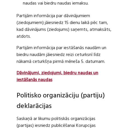
naudas vai biedru naudas iemaksu.
Partijām informācija par dāvinājumiem
(ziedojumiem) jāiesniedz 15 dienu laikā pēc tam,
kad dāvinājums (ziedojums) saņemts, atmaksāts,
atdots.
Partijām informācija par iestāšanās naudām un
biedru naudām jāiesniedz reizi ceturksnī līdz
nākamā ceturkšņa pirmā mēneša 5. datumam.
Dāvinājumi, ziedojumi, biedru naudas un
iestāšanās naudas
Politisko organizāciju (partiju)
deklarācijas
Saskaņā ar likumu politiskās organizācijas
(partijas) iesniedz publicēšanai Korupcijas