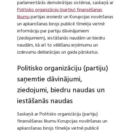
parlamentārās demokrātijas sistēmai, saskaņā ar
Politisko organizāciju (partiju) finansēšanas
likumu
partijas iesniedz un Korupcijas novēršanas
un apkarošanas birojs publicē tīmekļa vietnē
informāciju par partiju dāvinājumiem
(ziedojumiem), iestāšanās naudām un biedru
naudām, kā arī to vēlēšanu ieņēmumu un
izdevumu deklarācijas un gada pārskatus.
Politisko organizāciju (partiju)
saņemtie dāvinājumi,
ziedojumi, biedru naudas un
iestāšanās naudas
Saskaņā ar Politisko organizāciju (partiju)
finansēšanas likumu Korupcijas novēršanas un
apkarošanas birojs tīmekļa vietnē publicē