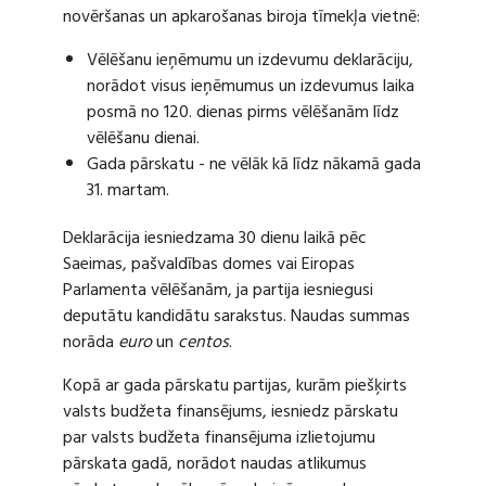
novēršanas un apkarošanas biroja tīmekļa vietnē:
Vēlēšanu ieņēmumu un izdevumu deklarāciju,
norādot visus ieņēmumus un izdevumus laika
posmā no 120. dienas pirms vēlēšanām līdz
vēlēšanu dienai.
Gada pārskatu - ne vēlāk kā līdz nākamā gada
31. martam.
Deklarācija iesniedzama 30 dienu laikā pēc
Saeimas, pašvaldības domes vai Eiropas
Parlamenta vēlēšanām, ja partija iesniegusi
deputātu kandidātu sarakstus. Naudas summas
norāda
euro
un
centos
.
Kopā ar gada pārskatu partijas, kurām piešķirts
valsts budžeta finansējums, iesniedz pārskatu
par valsts budžeta finansējuma izlietojumu
pārskata gadā, norādot naudas atlikumus