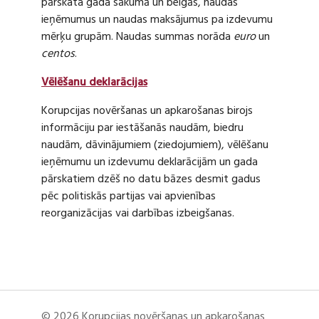
pārskata gada sākumā un beigās, naudas
ieņēmumus un naudas maksājumus pa izdevumu
mērķu grupām. Naudas summas norāda
euro
un
centos
.
Vēlēšanu deklarācijas
Korupcijas novēršanas un apkarošanas birojs
informāciju par iestāšanās naudām, biedru
naudām, dāvinājumiem (ziedojumiem), vēlēšanu
ieņēmumu un izdevumu deklarācijām un gada
pārskatiem dzēš no datu bāzes desmit gadus
pēc politiskās partijas vai apvienības
reorganizācijas vai darbības izbeigšanas.
© 2026 Korupcijas novēršanas un apkarošanas