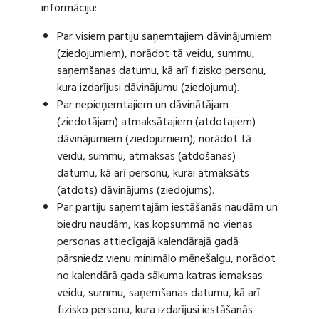
informāciju:
Par visiem partiju saņemtajiem dāvinājumiem
(ziedojumiem), norādot tā veidu, summu,
saņemšanas datumu, kā arī fizisko personu,
kura izdarījusi dāvinājumu (ziedojumu).
Par nepieņemtajiem un dāvinātājam
(ziedotājam) atmaksātajiem (atdotajiem)
dāvinājumiem (ziedojumiem), norādot tā
veidu, summu, atmaksas (atdošanas)
datumu, kā arī personu, kurai atmaksāts
(atdots) dāvinājums (ziedojums).
Par partiju saņemtajām iestāšanās naudām un
biedru naudām, kas kopsummā no vienas
personas attiecīgajā kalendārajā gadā
pārsniedz vienu minimālo mēnešalgu, norādot
no kalendārā gada sākuma katras iemaksas
veidu, summu, saņemšanas datumu, kā arī
fizisko personu, kura izdarījusi iestāšanās