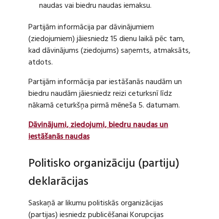
naudas vai biedru naudas iemaksu.
Partijām informācija par dāvinājumiem
(ziedojumiem) jāiesniedz 15 dienu laikā pēc tam,
kad dāvinājums (ziedojums) saņemts, atmaksāts,
atdots.
Partijām informācija par iestāšanās naudām un
biedru naudām jāiesniedz reizi ceturksnī līdz
nākamā ceturkšņa pirmā mēneša 5. datumam.
Dāvinājumi, ziedojumi, biedru naudas un
iestāšanās naudas
Politisko organizāciju (partiju)
deklarācijas
Saskaņā ar likumu politiskās organizācijas
(partijas) iesniedz publicēšanai Korupcijas