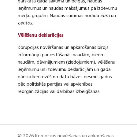
pārskata gada sākumā un beigās, naudas
ieņēmumus un naudas maksājumus pa izdevumu
mērķu grupām. Naudas summas norāda
euro
un
centos
.
Vēlēšanu deklarācijas
Korupcijas novēršanas un apkarošanas birojs
informāciju par iestāšanās naudām, biedru
naudām, dāvinājumiem (ziedojumiem), vēlēšanu
ieņēmumu un izdevumu deklarācijām un gada
pārskatiem dzēš no datu bāzes desmit gadus
pēc politiskās partijas vai apvienības
reorganizācijas vai darbības izbeigšanas.
© 2026 Korupcijas novēršanas un apkarošanas