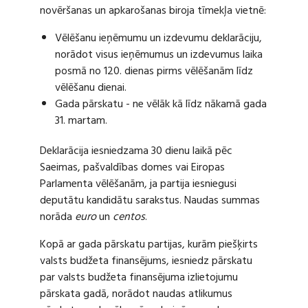
novēršanas un apkarošanas biroja tīmekļa vietnē:
Vēlēšanu ieņēmumu un izdevumu deklarāciju,
norādot visus ieņēmumus un izdevumus laika
posmā no 120. dienas pirms vēlēšanām līdz
vēlēšanu dienai.
Gada pārskatu - ne vēlāk kā līdz nākamā gada
31. martam.
Deklarācija iesniedzama 30 dienu laikā pēc
Saeimas, pašvaldības domes vai Eiropas
Parlamenta vēlēšanām, ja partija iesniegusi
deputātu kandidātu sarakstus. Naudas summas
norāda
euro
un
centos
.
Kopā ar gada pārskatu partijas, kurām piešķirts
valsts budžeta finansējums, iesniedz pārskatu
par valsts budžeta finansējuma izlietojumu
pārskata gadā, norādot naudas atlikumus