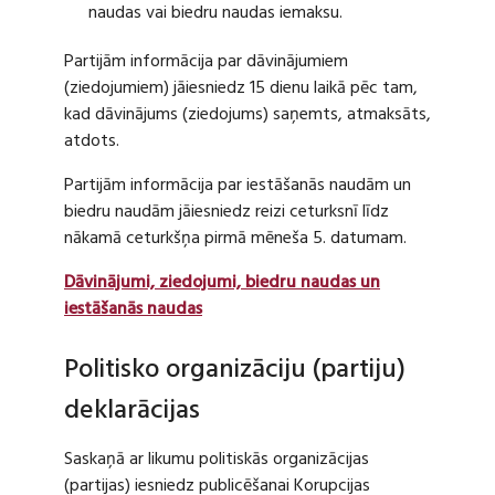
naudas vai biedru naudas iemaksu.
Partijām informācija par dāvinājumiem
(ziedojumiem) jāiesniedz 15 dienu laikā pēc tam,
kad dāvinājums (ziedojums) saņemts, atmaksāts,
atdots.
Partijām informācija par iestāšanās naudām un
biedru naudām jāiesniedz reizi ceturksnī līdz
nākamā ceturkšņa pirmā mēneša 5. datumam.
Dāvinājumi, ziedojumi, biedru naudas un
iestāšanās naudas
Politisko organizāciju (partiju)
deklarācijas
Saskaņā ar likumu politiskās organizācijas
(partijas) iesniedz publicēšanai Korupcijas