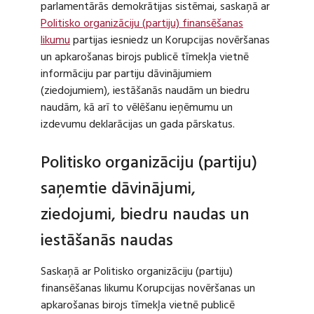
parlamentārās demokrātijas sistēmai, saskaņā ar
Politisko organizāciju (partiju) finansēšanas
likumu
partijas iesniedz un Korupcijas novēršanas
un apkarošanas birojs publicē tīmekļa vietnē
informāciju par partiju dāvinājumiem
(ziedojumiem), iestāšanās naudām un biedru
naudām, kā arī to vēlēšanu ieņēmumu un
izdevumu deklarācijas un gada pārskatus.
Politisko organizāciju (partiju)
saņemtie dāvinājumi,
ziedojumi, biedru naudas un
iestāšanās naudas
Saskaņā ar Politisko organizāciju (partiju)
finansēšanas likumu Korupcijas novēršanas un
apkarošanas birojs tīmekļa vietnē publicē