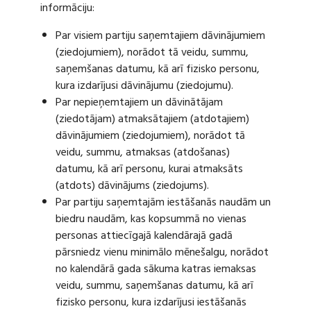
informāciju:
Par visiem partiju saņemtajiem dāvinājumiem
(ziedojumiem), norādot tā veidu, summu,
saņemšanas datumu, kā arī fizisko personu,
kura izdarījusi dāvinājumu (ziedojumu).
Par nepieņemtajiem un dāvinātājam
(ziedotājam) atmaksātajiem (atdotajiem)
dāvinājumiem (ziedojumiem), norādot tā
veidu, summu, atmaksas (atdošanas)
datumu, kā arī personu, kurai atmaksāts
(atdots) dāvinājums (ziedojums).
Par partiju saņemtajām iestāšanās naudām un
biedru naudām, kas kopsummā no vienas
personas attiecīgajā kalendārajā gadā
pārsniedz vienu minimālo mēnešalgu, norādot
no kalendārā gada sākuma katras iemaksas
veidu, summu, saņemšanas datumu, kā arī
fizisko personu, kura izdarījusi iestāšanās