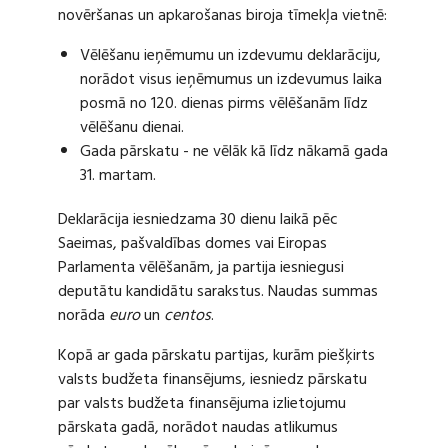
novēršanas un apkarošanas biroja tīmekļa vietnē:
Vēlēšanu ieņēmumu un izdevumu deklarāciju,
norādot visus ieņēmumus un izdevumus laika
posmā no 120. dienas pirms vēlēšanām līdz
vēlēšanu dienai.
Gada pārskatu - ne vēlāk kā līdz nākamā gada
31. martam.
Deklarācija iesniedzama 30 dienu laikā pēc
Saeimas, pašvaldības domes vai Eiropas
Parlamenta vēlēšanām, ja partija iesniegusi
deputātu kandidātu sarakstus. Naudas summas
norāda
euro
un
centos
.
Kopā ar gada pārskatu partijas, kurām piešķirts
valsts budžeta finansējums, iesniedz pārskatu
par valsts budžeta finansējuma izlietojumu
pārskata gadā, norādot naudas atlikumus