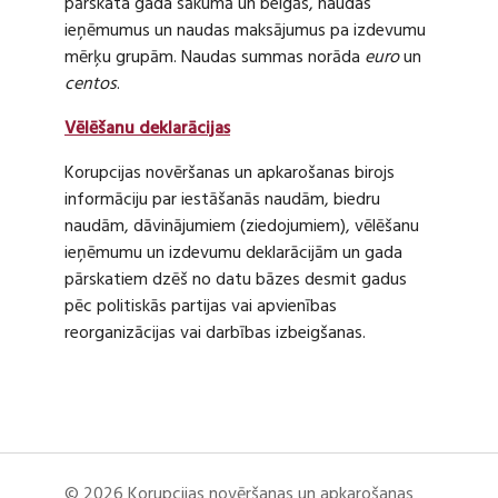
pārskata gada sākumā un beigās, naudas
ieņēmumus un naudas maksājumus pa izdevumu
mērķu grupām. Naudas summas norāda
euro
un
centos
.
Vēlēšanu deklarācijas
Korupcijas novēršanas un apkarošanas birojs
informāciju par iestāšanās naudām, biedru
naudām, dāvinājumiem (ziedojumiem), vēlēšanu
ieņēmumu un izdevumu deklarācijām un gada
pārskatiem dzēš no datu bāzes desmit gadus
pēc politiskās partijas vai apvienības
reorganizācijas vai darbības izbeigšanas.
© 2026 Korupcijas novēršanas un apkarošanas