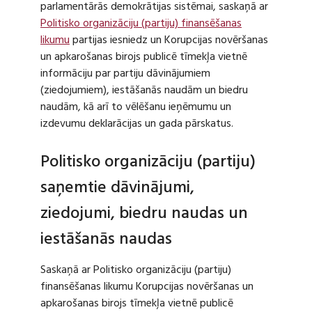
parlamentārās demokrātijas sistēmai, saskaņā ar
Politisko organizāciju (partiju) finansēšanas
likumu
partijas iesniedz un Korupcijas novēršanas
un apkarošanas birojs publicē tīmekļa vietnē
informāciju par partiju dāvinājumiem
(ziedojumiem), iestāšanās naudām un biedru
naudām, kā arī to vēlēšanu ieņēmumu un
izdevumu deklarācijas un gada pārskatus.
Politisko organizāciju (partiju)
saņemtie dāvinājumi,
ziedojumi, biedru naudas un
iestāšanās naudas
Saskaņā ar Politisko organizāciju (partiju)
finansēšanas likumu Korupcijas novēršanas un
apkarošanas birojs tīmekļa vietnē publicē