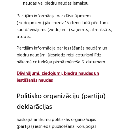
naudas vai biedru naudas iemaksu.
Partijām informācija par dāvinājumiem
(ziedojumiem) jāiesniedz 15 dienu laikā pēc tam,
kad dāvinājums (ziedojums) saņemts, atmaksāts,
atdots.
Partijām informācija par iestāšanās naudām un
biedru naudām jāiesniedz reizi ceturksnī līdz
nākamā ceturkšņa pirmā mēneša 5. datumam.
Dāvinājumi, ziedojumi, biedru naudas un
iestāšanās naudas
Politisko organizāciju (partiju)
deklarācijas
Saskaņā ar likumu politiskās organizācijas
(partijas) iesniedz publicēšanai Korupcijas