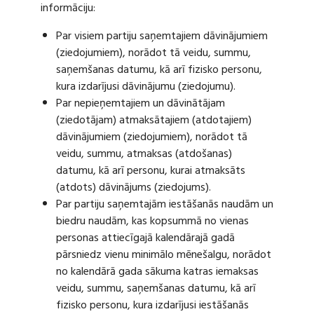
informāciju:
Par visiem partiju saņemtajiem dāvinājumiem
(ziedojumiem), norādot tā veidu, summu,
saņemšanas datumu, kā arī fizisko personu,
kura izdarījusi dāvinājumu (ziedojumu).
Par nepieņemtajiem un dāvinātājam
(ziedotājam) atmaksātajiem (atdotajiem)
dāvinājumiem (ziedojumiem), norādot tā
veidu, summu, atmaksas (atdošanas)
datumu, kā arī personu, kurai atmaksāts
(atdots) dāvinājums (ziedojums).
Par partiju saņemtajām iestāšanās naudām un
biedru naudām, kas kopsummā no vienas
personas attiecīgajā kalendārajā gadā
pārsniedz vienu minimālo mēnešalgu, norādot
no kalendārā gada sākuma katras iemaksas
veidu, summu, saņemšanas datumu, kā arī
fizisko personu, kura izdarījusi iestāšanās