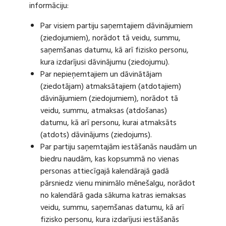
informāciju:
Par visiem partiju saņemtajiem dāvinājumiem
(ziedojumiem), norādot tā veidu, summu,
saņemšanas datumu, kā arī fizisko personu,
kura izdarījusi dāvinājumu (ziedojumu).
Par nepieņemtajiem un dāvinātājam
(ziedotājam) atmaksātajiem (atdotajiem)
dāvinājumiem (ziedojumiem), norādot tā
veidu, summu, atmaksas (atdošanas)
datumu, kā arī personu, kurai atmaksāts
(atdots) dāvinājums (ziedojums).
Par partiju saņemtajām iestāšanās naudām un
biedru naudām, kas kopsummā no vienas
personas attiecīgajā kalendārajā gadā
pārsniedz vienu minimālo mēnešalgu, norādot
no kalendārā gada sākuma katras iemaksas
veidu, summu, saņemšanas datumu, kā arī
fizisko personu, kura izdarījusi iestāšanās