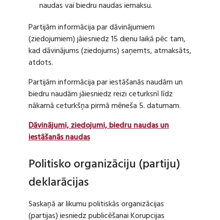
naudas vai biedru naudas iemaksu.
Partijām informācija par dāvinājumiem
(ziedojumiem) jāiesniedz 15 dienu laikā pēc tam,
kad dāvinājums (ziedojums) saņemts, atmaksāts,
atdots.
Partijām informācija par iestāšanās naudām un
biedru naudām jāiesniedz reizi ceturksnī līdz
nākamā ceturkšņa pirmā mēneša 5. datumam.
Dāvinājumi, ziedojumi, biedru naudas un
iestāšanās naudas
Politisko organizāciju (partiju)
deklarācijas
Saskaņā ar likumu politiskās organizācijas
(partijas) iesniedz publicēšanai Korupcijas