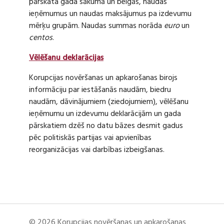
pārskata gada sākumā un beigās, naudas
ieņēmumus un naudas maksājumus pa izdevumu
mērķu grupām. Naudas summas norāda
euro
un
centos
.
Vēlēšanu deklarācijas
Korupcijas novēršanas un apkarošanas birojs
informāciju par iestāšanās naudām, biedru
naudām, dāvinājumiem (ziedojumiem), vēlēšanu
ieņēmumu un izdevumu deklarācijām un gada
pārskatiem dzēš no datu bāzes desmit gadus
pēc politiskās partijas vai apvienības
reorganizācijas vai darbības izbeigšanas.
© 2026 Korupcijas novēršanas un apkarošanas