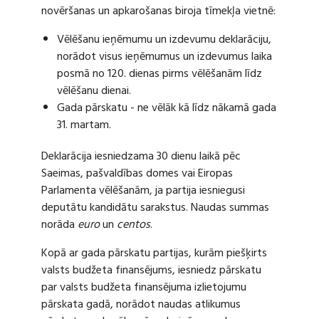
novēršanas un apkarošanas biroja tīmekļa vietnē:
Vēlēšanu ieņēmumu un izdevumu deklarāciju,
norādot visus ieņēmumus un izdevumus laika
posmā no 120. dienas pirms vēlēšanām līdz
vēlēšanu dienai.
Gada pārskatu - ne vēlāk kā līdz nākamā gada
31. martam.
Deklarācija iesniedzama 30 dienu laikā pēc
Saeimas, pašvaldības domes vai Eiropas
Parlamenta vēlēšanām, ja partija iesniegusi
deputātu kandidātu sarakstus. Naudas summas
norāda
euro
un
centos
.
Kopā ar gada pārskatu partijas, kurām piešķirts
valsts budžeta finansējums, iesniedz pārskatu
par valsts budžeta finansējuma izlietojumu
pārskata gadā, norādot naudas atlikumus