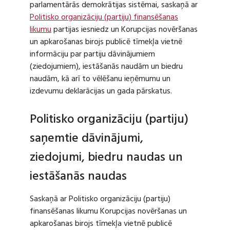
parlamentārās demokrātijas sistēmai, saskaņā ar
Politisko organizāciju (partiju) finansēšanas
likumu
partijas iesniedz un Korupcijas novēršanas
un apkarošanas birojs publicē tīmekļa vietnē
informāciju par partiju dāvinājumiem
(ziedojumiem), iestāšanās naudām un biedru
naudām, kā arī to vēlēšanu ieņēmumu un
izdevumu deklarācijas un gada pārskatus.
Politisko organizāciju (partiju)
saņemtie dāvinājumi,
ziedojumi, biedru naudas un
iestāšanās naudas
Saskaņā ar Politisko organizāciju (partiju)
finansēšanas likumu Korupcijas novēršanas un
apkarošanas birojs tīmekļa vietnē publicē