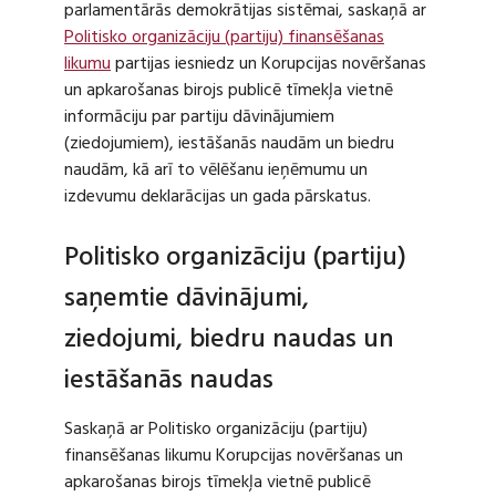
parlamentārās demokrātijas sistēmai, saskaņā ar
Politisko organizāciju (partiju) finansēšanas
likumu
partijas iesniedz un Korupcijas novēršanas
un apkarošanas birojs publicē tīmekļa vietnē
informāciju par partiju dāvinājumiem
(ziedojumiem), iestāšanās naudām un biedru
naudām, kā arī to vēlēšanu ieņēmumu un
izdevumu deklarācijas un gada pārskatus.
Politisko organizāciju (partiju)
saņemtie dāvinājumi,
ziedojumi, biedru naudas un
iestāšanās naudas
Saskaņā ar Politisko organizāciju (partiju)
finansēšanas likumu Korupcijas novēršanas un
apkarošanas birojs tīmekļa vietnē publicē