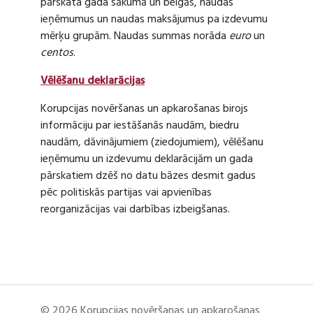
pārskata gada sākumā un beigās, naudas
ieņēmumus un naudas maksājumus pa izdevumu
mērķu grupām. Naudas summas norāda
euro
un
centos
.
Vēlēšanu deklarācijas
Korupcijas novēršanas un apkarošanas birojs
informāciju par iestāšanās naudām, biedru
naudām, dāvinājumiem (ziedojumiem), vēlēšanu
ieņēmumu un izdevumu deklarācijām un gada
pārskatiem dzēš no datu bāzes desmit gadus
pēc politiskās partijas vai apvienības
reorganizācijas vai darbības izbeigšanas.
© 2026 Korupcijas novēršanas un apkarošanas