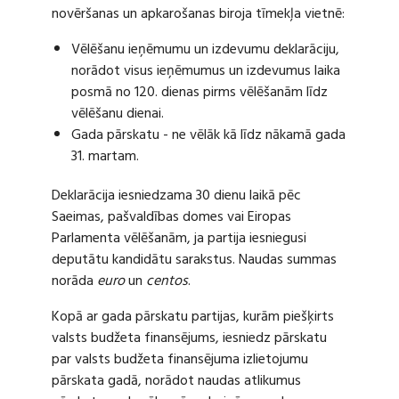
novēršanas un apkarošanas biroja tīmekļa vietnē:
Vēlēšanu ieņēmumu un izdevumu deklarāciju,
norādot visus ieņēmumus un izdevumus laika
posmā no 120. dienas pirms vēlēšanām līdz
vēlēšanu dienai.
Gada pārskatu - ne vēlāk kā līdz nākamā gada
31. martam.
Deklarācija iesniedzama 30 dienu laikā pēc
Saeimas, pašvaldības domes vai Eiropas
Parlamenta vēlēšanām, ja partija iesniegusi
deputātu kandidātu sarakstus. Naudas summas
norāda
euro
un
centos
.
Kopā ar gada pārskatu partijas, kurām piešķirts
valsts budžeta finansējums, iesniedz pārskatu
par valsts budžeta finansējuma izlietojumu
pārskata gadā, norādot naudas atlikumus