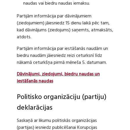
naudas vai biedru naudas iemaksu.
Partijām informācija par dāvinājumiem
(ziedojumiem) jāiesniedz 15 dienu laikā pēc tam,
kad dāvinājums (ziedojums) saņemts, atmaksāts,
atdots.
Partijām informācija par iestāšanās naudām un
biedru naudām jāiesniedz reizi ceturksnī līdz
nākamā ceturkšņa pirmā mēneša 5. datumam.
Dāvinājumi, ziedojumi, biedru naudas un
iestāšanās naudas
Politisko organizāciju (partiju)
deklarācijas
Saskaņā ar likumu politiskās organizācijas
(partijas) iesniedz publicēšanai Korupcijas