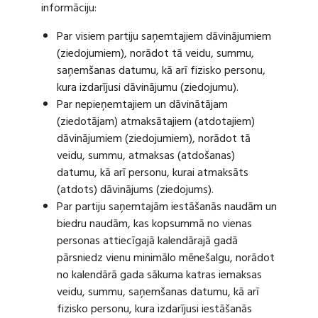
informāciju:
Par visiem partiju saņemtajiem dāvinājumiem
(ziedojumiem), norādot tā veidu, summu,
saņemšanas datumu, kā arī fizisko personu,
kura izdarījusi dāvinājumu (ziedojumu).
Par nepieņemtajiem un dāvinātājam
(ziedotājam) atmaksātajiem (atdotajiem)
dāvinājumiem (ziedojumiem), norādot tā
veidu, summu, atmaksas (atdošanas)
datumu, kā arī personu, kurai atmaksāts
(atdots) dāvinājums (ziedojums).
Par partiju saņemtajām iestāšanās naudām un
biedru naudām, kas kopsummā no vienas
personas attiecīgajā kalendārajā gadā
pārsniedz vienu minimālo mēnešalgu, norādot
no kalendārā gada sākuma katras iemaksas
veidu, summu, saņemšanas datumu, kā arī
fizisko personu, kura izdarījusi iestāšanās