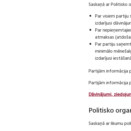
Saskaņā ar Politisko 
Par visiem partij
izdarījusi dāvināj
Par nepieņemtajie
atmaksas (atdošan
Par partiju saņem
minimālo mēnešalg
izdarījusi iestāša
Partijām informācija 
Partijām informācija
Dāvinājumi, ziedoju
Politisko orga
Saskaņā ar likumu pol