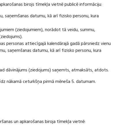
apkarošanas birojs tīmekļa vietnē publicē informāciju:
u, saņemšanas datumu, kā arī fizisko personu, kura
ājumiem (ziedojumiem), norādot tā veidu, summu,
(ziedojums).
s personas attiecīgajā kalendārajā gadā pārsniedz vienu
u, saņemšanas datumu, kā arī fizisko personu, kura
 kad dāvinājums (ziedojums) saņemts, atmaksāts, atdots.
ī līdz nākamā ceturkšņa pirmā mēneša 5. datumam.
vēršanas un apkarošanas biroja tīmekļa vietnē: