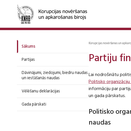
Korupcijas novēršanas un apkar
Sākums
Partiju f
Partijas
Dāvinājumi, ziedojumi, biedru naudas
Lai nodrošinātu polit
un iestāšanās naudas
Politisko organizāciju
informāciju par part
Vēlēšanu deklarācijas
un gada pārskatus.
Gada pārskati
Politisko org
naudas