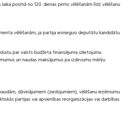
laika posmā no 120. dienas pirms vēlēšanām līdz vēlēšanu
amenta vēlēšanām, ja partija iesniegusi deputātu kandidātu
rskatu par valsts budžeta finansējuma izlietojumu
eņēmumus un naudas maksājumus pa izdevumu mērķu
ru naudām, dāvinājumiem (ziedojumiem), vēlēšanu ieņēmumu
skās partijas vai apvienības reorganizācijas vai darbības