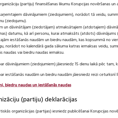
organizāciju (partiju) finansēšanas likumu Korupcijas novēršanas un 
u saņemtajiem dāvinājumiem (ziedojumiem), norādot tā veidu, summ
umu (ziedojumu).
m un dāvinātājam (ziedotājam) atmaksātajiem (atdotajiem) dāvin
as) datumu, kā arī personu, kurai atmaksāts (atdots) dāvinājums 
tajām iestāšanās naudām un biedru naudām, kas kopsummā no viena
u, norādot no kalendārā gada sākuma katras iemaksas veidu, summ
nās naudas vai biedru naudas iemaksu.
par dāvinājumiem (ziedojumiem) jāiesniedz 15 dienu laikā pēc tam,
 par iestāšanās naudām un biedru naudām jāiesniedz reizi ceturksn
mi, biedru naudas un iestāšanās naudas
nizāciju (partiju) deklarācijas
itiskās organizācijas (partijas) iesniedz publicēšanai Korupcijas no