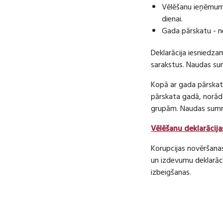
Vēlēšanu ieņēmumu
dienai.
Gada pārskatu - n
Deklarācija iesniedza
sarakstus. Naudas s
Kopā ar gada pārskatu
pārskata gadā, norā
grupām. Naudas sum
Vēlēšanu deklarācija
Korupcijas novēršana
un izdevumu deklarāci
izbeigšanas.