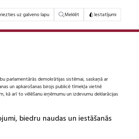
riezties uz galveno lapu
Meklēt
Iestatījumi
stību parlamentārās demokrātijas sistēmai, saskaņā ar
šanas un apkarošanas birojs publicē tīmekļa vietnē
m, kā arī to vēlēšanu ieņēmumu un izdevumu deklarācijas
dojumi, biedru naudas un iestāšanās