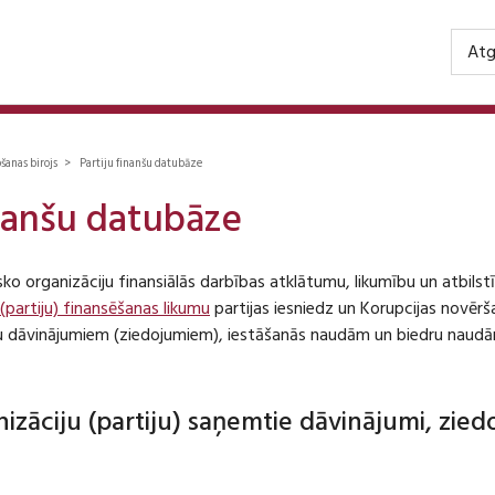
Atg
ošanas birojs > Partiju finanšu datubāze
inanšu datubāze
isko organizāciju finansiālās darbības atklātumu, likumību un atbil
 (partiju) finansēšanas likumu
partijas iesniedz un Korupcijas novēr
iju dāvinājumiem (ziedojumiem), iestāšanās naudām un biedru naudā
anizāciju (partiju) saņemtie dāvinājumi, zie