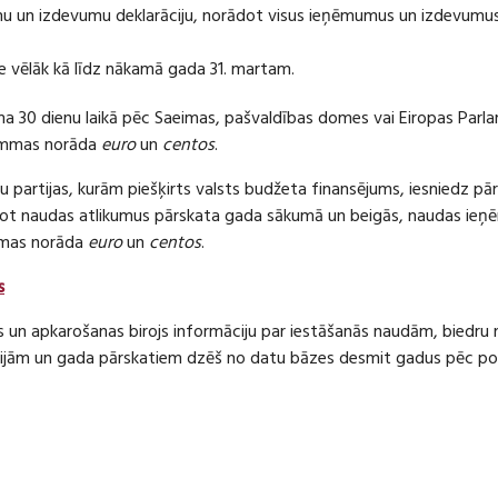
 un izdevumu deklarāciju, norādot visus ieņēmumus un izdevumus 
e vēlāk kā līdz nākamā gada 31. martam.
ma 30 dienu laikā pēc Saeimas, pašvaldības domes vai Eiropas Parl
ummas norāda
euro
un
centos
.
 partijas, kurām piešķirts valsts budžeta finansējums, iesniedz pā
dot naudas atlikumus pārskata gada sākumā un beigās, naudas i
mas norāda
euro
un
centos
.
s
s un apkarošanas birojs informāciju par iestāšanās naudām, bied
jām un gada pārskatiem dzēš no datu bāzes desmit gadus pēc politi