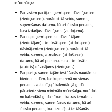
informāciju:
Par visiem partiju saņemtajiem dāvinājumiem
(ziedojumiem), norādot tā veidu, summu,
saņemšanas datumu, kā arī fizisko personu,
kura izdarījusi dāvinājumu (ziedojumu).
Par nepieņemtajiem un dāvinātājam
(ziedotājam) atmaksātajiem (atdotajiem)
dāvinājumiem (ziedojumiem), norādot tā
veidu, summu, atmaksas (atdošanas)
datumu, kā arī personu, kurai atmaksāts
(atdots) dāvinājums (ziedojums).
Par partiju saņemtajām iestāšanās naudām un
biedru naudām, kas kopsummā no vienas
personas attiecīgajā kalendārajā gadā
pārsniedz vienu minimālo mēnešalgu, norādot
no kalendārā gada sākuma katras iemaksas
veidu, summu, saņemšanas datumu, kā arī
fizisko personu, kura izdarījusi iestāšanās