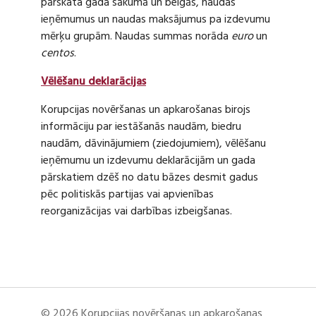
pārskata gada sākumā un beigās, naudas
ieņēmumus un naudas maksājumus pa izdevumu
mērķu grupām. Naudas summas norāda
euro
un
centos
.
Vēlēšanu deklarācijas
Korupcijas novēršanas un apkarošanas birojs
informāciju par iestāšanās naudām, biedru
naudām, dāvinājumiem (ziedojumiem), vēlēšanu
ieņēmumu un izdevumu deklarācijām un gada
pārskatiem dzēš no datu bāzes desmit gadus
pēc politiskās partijas vai apvienības
reorganizācijas vai darbības izbeigšanas.
© 2026 Korupcijas novēršanas un apkarošanas