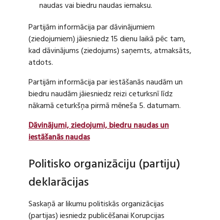
naudas vai biedru naudas iemaksu.
Partijām informācija par dāvinājumiem
(ziedojumiem) jāiesniedz 15 dienu laikā pēc tam,
kad dāvinājums (ziedojums) saņemts, atmaksāts,
atdots.
Partijām informācija par iestāšanās naudām un
biedru naudām jāiesniedz reizi ceturksnī līdz
nākamā ceturkšņa pirmā mēneša 5. datumam.
Dāvinājumi, ziedojumi, biedru naudas un
iestāšanās naudas
Politisko organizāciju (partiju)
deklarācijas
Saskaņā ar likumu politiskās organizācijas
(partijas) iesniedz publicēšanai Korupcijas