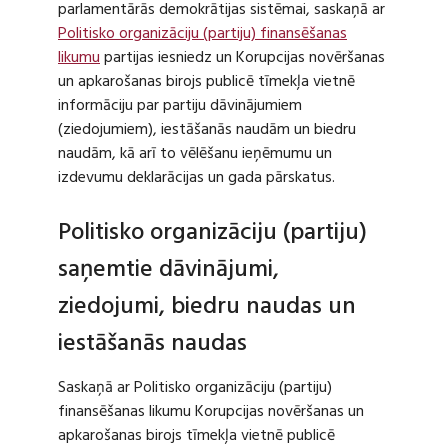
parlamentārās demokrātijas sistēmai, saskaņā ar
Politisko organizāciju (partiju) finansēšanas
likumu
partijas iesniedz un Korupcijas novēršanas
un apkarošanas birojs publicē tīmekļa vietnē
informāciju par partiju dāvinājumiem
(ziedojumiem), iestāšanās naudām un biedru
naudām, kā arī to vēlēšanu ieņēmumu un
izdevumu deklarācijas un gada pārskatus.
Politisko organizāciju (partiju)
saņemtie dāvinājumi,
ziedojumi, biedru naudas un
iestāšanās naudas
Saskaņā ar Politisko organizāciju (partiju)
finansēšanas likumu Korupcijas novēršanas un
apkarošanas birojs tīmekļa vietnē publicē