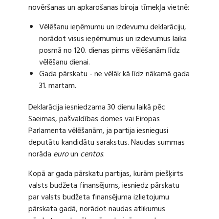
novēršanas un apkarošanas biroja tīmekļa vietnē:
Vēlēšanu ieņēmumu un izdevumu deklarāciju,
norādot visus ieņēmumus un izdevumus laika
posmā no 120. dienas pirms vēlēšanām līdz
vēlēšanu dienai.
Gada pārskatu - ne vēlāk kā līdz nākamā gada
31. martam.
Deklarācija iesniedzama 30 dienu laikā pēc
Saeimas, pašvaldības domes vai Eiropas
Parlamenta vēlēšanām, ja partija iesniegusi
deputātu kandidātu sarakstus. Naudas summas
norāda
euro
un
centos
.
Kopā ar gada pārskatu partijas, kurām piešķirts
valsts budžeta finansējums, iesniedz pārskatu
par valsts budžeta finansējuma izlietojumu
pārskata gadā, norādot naudas atlikumus