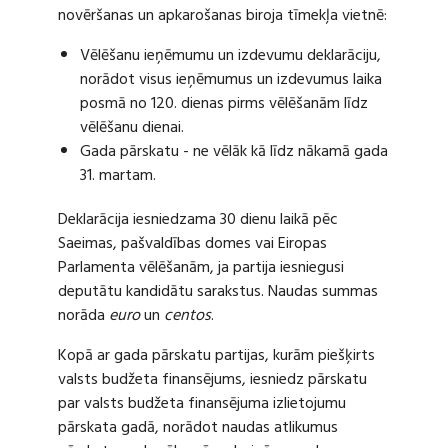
novēršanas un apkarošanas biroja tīmekļa vietnē:
Vēlēšanu ieņēmumu un izdevumu deklarāciju,
norādot visus ieņēmumus un izdevumus laika
posmā no 120. dienas pirms vēlēšanām līdz
vēlēšanu dienai.
Gada pārskatu - ne vēlāk kā līdz nākamā gada
31. martam.
Deklarācija iesniedzama 30 dienu laikā pēc
Saeimas, pašvaldības domes vai Eiropas
Parlamenta vēlēšanām, ja partija iesniegusi
deputātu kandidātu sarakstus. Naudas summas
norāda
euro
un
centos
.
Kopā ar gada pārskatu partijas, kurām piešķirts
valsts budžeta finansējums, iesniedz pārskatu
par valsts budžeta finansējuma izlietojumu
pārskata gadā, norādot naudas atlikumus