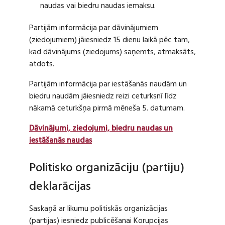
naudas vai biedru naudas iemaksu.
Partijām informācija par dāvinājumiem
(ziedojumiem) jāiesniedz 15 dienu laikā pēc tam,
kad dāvinājums (ziedojums) saņemts, atmaksāts,
atdots.
Partijām informācija par iestāšanās naudām un
biedru naudām jāiesniedz reizi ceturksnī līdz
nākamā ceturkšņa pirmā mēneša 5. datumam.
Dāvinājumi, ziedojumi, biedru naudas un
iestāšanās naudas
Politisko organizāciju (partiju)
deklarācijas
Saskaņā ar likumu politiskās organizācijas
(partijas) iesniedz publicēšanai Korupcijas