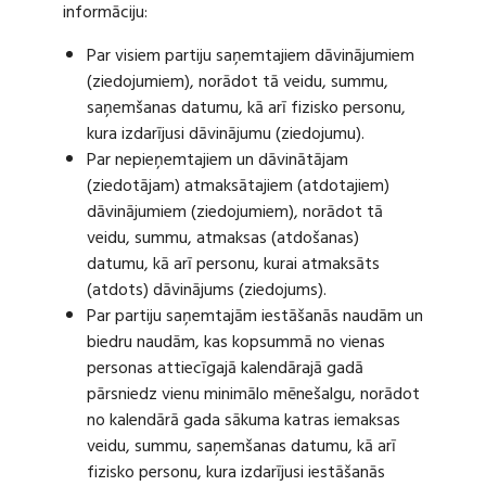
informāciju:
Par visiem partiju saņemtajiem dāvinājumiem
(ziedojumiem), norādot tā veidu, summu,
saņemšanas datumu, kā arī fizisko personu,
kura izdarījusi dāvinājumu (ziedojumu).
Par nepieņemtajiem un dāvinātājam
(ziedotājam) atmaksātajiem (atdotajiem)
dāvinājumiem (ziedojumiem), norādot tā
veidu, summu, atmaksas (atdošanas)
datumu, kā arī personu, kurai atmaksāts
(atdots) dāvinājums (ziedojums).
Par partiju saņemtajām iestāšanās naudām un
biedru naudām, kas kopsummā no vienas
personas attiecīgajā kalendārajā gadā
pārsniedz vienu minimālo mēnešalgu, norādot
no kalendārā gada sākuma katras iemaksas
veidu, summu, saņemšanas datumu, kā arī
fizisko personu, kura izdarījusi iestāšanās