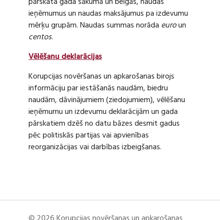
pārskata gada sākumā un beigās, naudas
ieņēmumus un naudas maksājumus pa izdevumu
mērķu grupām. Naudas summas norāda
euro
un
centos
.
Vēlēšanu deklarācijas
Korupcijas novēršanas un apkarošanas birojs
informāciju par iestāšanās naudām, biedru
naudām, dāvinājumiem (ziedojumiem), vēlēšanu
ieņēmumu un izdevumu deklarācijām un gada
pārskatiem dzēš no datu bāzes desmit gadus
pēc politiskās partijas vai apvienības
reorganizācijas vai darbības izbeigšanas.
© 2026 Korupcijas novēršanas un apkarošanas