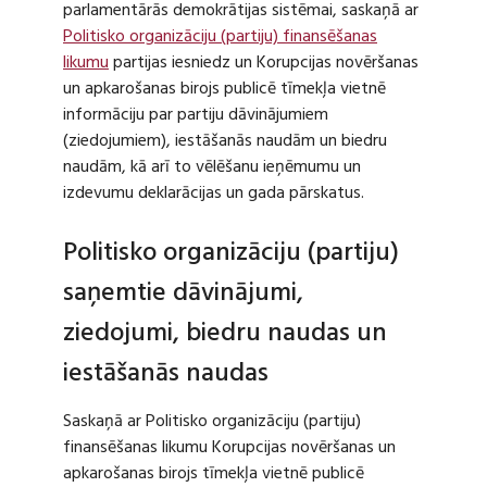
parlamentārās demokrātijas sistēmai, saskaņā ar
Politisko organizāciju (partiju) finansēšanas
likumu
partijas iesniedz un Korupcijas novēršanas
un apkarošanas birojs publicē tīmekļa vietnē
informāciju par partiju dāvinājumiem
(ziedojumiem), iestāšanās naudām un biedru
naudām, kā arī to vēlēšanu ieņēmumu un
izdevumu deklarācijas un gada pārskatus.
Politisko organizāciju (partiju)
saņemtie dāvinājumi,
ziedojumi, biedru naudas un
iestāšanās naudas
Saskaņā ar Politisko organizāciju (partiju)
finansēšanas likumu Korupcijas novēršanas un
apkarošanas birojs tīmekļa vietnē publicē