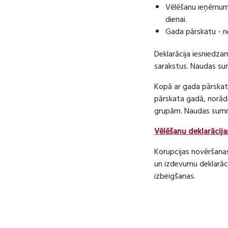
Vēlēšanu ieņēmumu
dienai.
Gada pārskatu - n
Deklarācija iesniedza
sarakstus. Naudas s
Kopā ar gada pārskatu
pārskata gadā, norā
grupām. Naudas sum
Vēlēšanu deklarācija
Korupcijas novēršana
un izdevumu deklarāci
izbeigšanas.