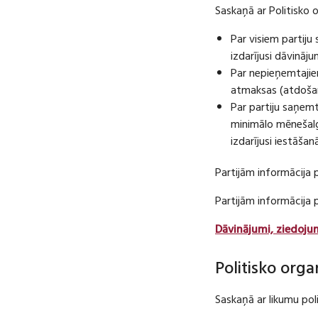
Saskaņā ar Politisko 
Par visiem partij
izdarījusi dāvināj
Par nepieņemtajie
atmaksas (atdošan
Par partiju saņem
minimālo mēnešalg
izdarījusi iestāša
Partijām informācija 
Partijām informācija
Dāvinājumi, ziedoju
Politisko orga
Saskaņā ar likumu pol