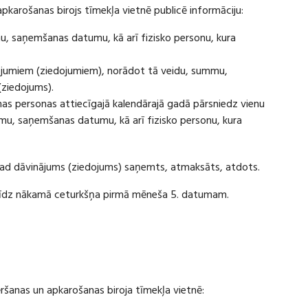
apkarošanas birojs tīmekļa vietnē publicē informāciju:
u, saņemšanas datumu, kā arī fizisko personu, kura
ājumiem (ziedojumiem), norādot tā veidu, summu,
(ziedojums).
s personas attiecīgajā kalendārajā gadā pārsniedz vienu
u, saņemšanas datumu, kā arī fizisko personu, kura
 kad dāvinājums (ziedojums) saņemts, atmaksāts, atdots.
ī līdz nākamā ceturkšņa pirmā mēneša 5. datumam.
vēršanas un apkarošanas biroja tīmekļa vietnē: