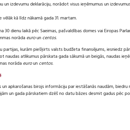
 un izdevumu deklarāciju, norādot visus ieņēmumus un izdevumus 
e vēlāk kā līdz nākamā gada 31. martam.
ma 30 dienu laikā pēc Saeimas, pašvaldības domes vai Eiropas Parl
ummas norāda
euro
un
centos
.
 partijas, kurām piešķirts valsts budžeta finansējums, iesniedz pā
dot naudas atlikumus pārskata gada sākumā un beigās, naudas i
mas norāda
euro
un
centos
.
s
s un apkarošanas birojs informāciju par iestāšanās naudām, bied
jām un gada pārskatiem dzēš no datu bāzes desmit gadus pēc politi