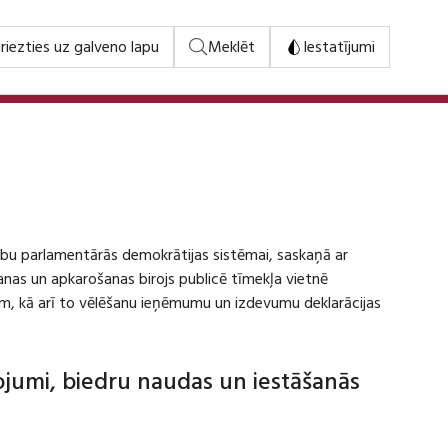
riezties uz galveno lapu
Meklēt
Iestatījumi
stību parlamentārās demokrātijas sistēmai, saskaņā ar
šanas un apkarošanas birojs publicē tīmekļa vietnē
m, kā arī to vēlēšanu ieņēmumu un izdevumu deklarācijas
dojumi, biedru naudas un iestāšanās