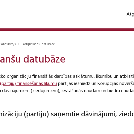
Atg
ošanas birojs > Partiju finanšu datubāze
inanšu datubāze
isko organizāciju finansiālās darbības atklātumu, likumību un atbil
 (partiju) finansēšanas likumu
partijas iesniedz un Korupcijas novēr
iju dāvinājumiem (ziedojumiem), iestāšanās naudām un biedru naudā
anizāciju (partiju) saņemtie dāvinājumi, zie