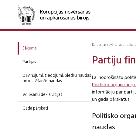
Korupcijas novēršanas un apkar
Sākums
Partiju f
Partijas
Dāvinājumi, ziedojumi, biedru naudas
Lai nodrošinātu polit
un iestāšanās naudas
Politisko organizāciju
informāciju par part
Vēlēšanu deklarācijas
un gada pārskatus.
Gada pārskati
Politisko org
naudas