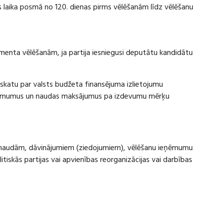
laika posmā no 120. dienas pirms vēlēšanām līdz vēlēšanu
amenta vēlēšanām, ja partija iesniegusi deputātu kandidātu
rskatu par valsts budžeta finansējuma izlietojumu
eņēmumus un naudas maksājumus pa izdevumu mērķu
ru naudām, dāvinājumiem (ziedojumiem), vēlēšanu ieņēmumu
skās partijas vai apvienības reorganizācijas vai darbības