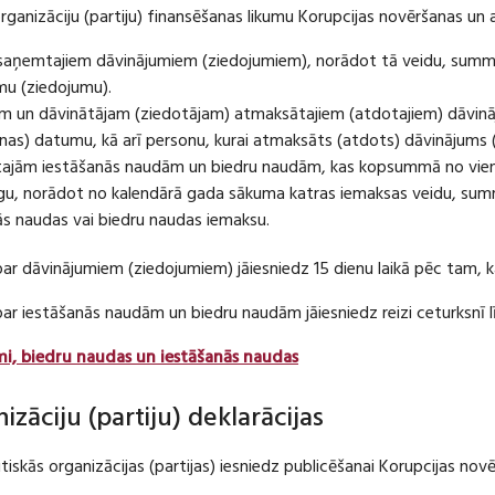
organizāciju (partiju) finansēšanas likumu Korupcijas novēršanas un 
u saņemtajiem dāvinājumiem (ziedojumiem), norādot tā veidu, summ
umu (ziedojumu).
m un dāvinātājam (ziedotājam) atmaksātajiem (atdotajiem) dāvin
as) datumu, kā arī personu, kurai atmaksāts (atdots) dāvinājums 
tajām iestāšanās naudām un biedru naudām, kas kopsummā no viena
u, norādot no kalendārā gada sākuma katras iemaksas veidu, summ
nās naudas vai biedru naudas iemaksu.
par dāvinājumiem (ziedojumiem) jāiesniedz 15 dienu laikā pēc tam,
 par iestāšanās naudām un biedru naudām jāiesniedz reizi ceturksn
mi, biedru naudas un iestāšanās naudas
nizāciju (partiju) deklarācijas
itiskās organizācijas (partijas) iesniedz publicēšanai Korupcijas no