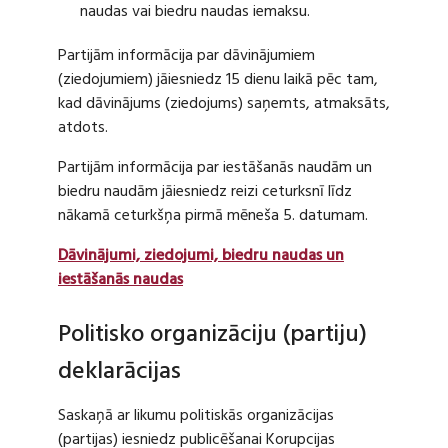
naudas vai biedru naudas iemaksu.
Partijām informācija par dāvinājumiem
(ziedojumiem) jāiesniedz 15 dienu laikā pēc tam,
kad dāvinājums (ziedojums) saņemts, atmaksāts,
atdots.
Partijām informācija par iestāšanās naudām un
biedru naudām jāiesniedz reizi ceturksnī līdz
nākamā ceturkšņa pirmā mēneša 5. datumam.
Dāvinājumi, ziedojumi, biedru naudas un
iestāšanās naudas
Politisko organizāciju (partiju)
deklarācijas
Saskaņā ar likumu politiskās organizācijas
(partijas) iesniedz publicēšanai Korupcijas