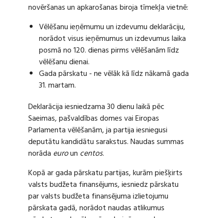
novēršanas un apkarošanas biroja tīmekļa vietnē:
Vēlēšanu ieņēmumu un izdevumu deklarāciju,
norādot visus ieņēmumus un izdevumus laika
posmā no 120. dienas pirms vēlēšanām līdz
vēlēšanu dienai.
Gada pārskatu - ne vēlāk kā līdz nākamā gada
31. martam.
Deklarācija iesniedzama 30 dienu laikā pēc
Saeimas, pašvaldības domes vai Eiropas
Parlamenta vēlēšanām, ja partija iesniegusi
deputātu kandidātu sarakstus. Naudas summas
norāda
euro
un
centos
.
Kopā ar gada pārskatu partijas, kurām piešķirts
valsts budžeta finansējums, iesniedz pārskatu
par valsts budžeta finansējuma izlietojumu
pārskata gadā, norādot naudas atlikumus