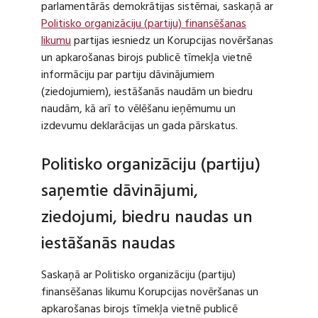
parlamentārās demokrātijas sistēmai, saskaņā ar
Politisko organizāciju (partiju) finansēšanas
likumu
partijas iesniedz un Korupcijas novēršanas
un apkarošanas birojs publicē tīmekļa vietnē
informāciju par partiju dāvinājumiem
(ziedojumiem), iestāšanās naudām un biedru
naudām, kā arī to vēlēšanu ieņēmumu un
izdevumu deklarācijas un gada pārskatus.
Politisko organizāciju (partiju)
saņemtie dāvinājumi,
ziedojumi, biedru naudas un
iestāšanās naudas
Saskaņā ar Politisko organizāciju (partiju)
finansēšanas likumu Korupcijas novēršanas un
apkarošanas birojs tīmekļa vietnē publicē