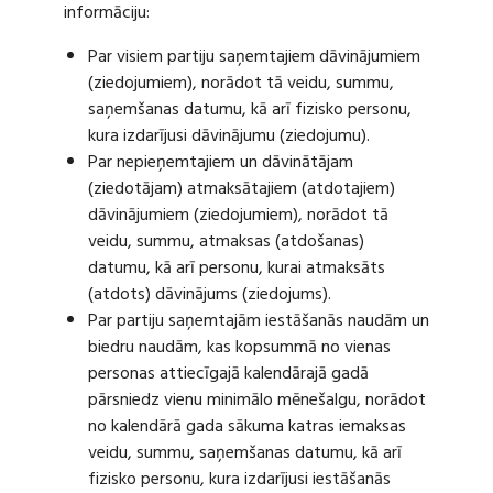
informāciju:
Par visiem partiju saņemtajiem dāvinājumiem
(ziedojumiem), norādot tā veidu, summu,
saņemšanas datumu, kā arī fizisko personu,
kura izdarījusi dāvinājumu (ziedojumu).
Par nepieņemtajiem un dāvinātājam
(ziedotājam) atmaksātajiem (atdotajiem)
dāvinājumiem (ziedojumiem), norādot tā
veidu, summu, atmaksas (atdošanas)
datumu, kā arī personu, kurai atmaksāts
(atdots) dāvinājums (ziedojums).
Par partiju saņemtajām iestāšanās naudām un
biedru naudām, kas kopsummā no vienas
personas attiecīgajā kalendārajā gadā
pārsniedz vienu minimālo mēnešalgu, norādot
no kalendārā gada sākuma katras iemaksas
veidu, summu, saņemšanas datumu, kā arī
fizisko personu, kura izdarījusi iestāšanās