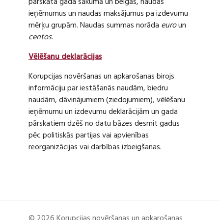
pārskata gada sākumā un beigās, naudas
ieņēmumus un naudas maksājumus pa izdevumu
mērķu grupām. Naudas summas norāda
euro
un
centos
.
Vēlēšanu deklarācijas
Korupcijas novēršanas un apkarošanas birojs
informāciju par iestāšanās naudām, biedru
naudām, dāvinājumiem (ziedojumiem), vēlēšanu
ieņēmumu un izdevumu deklarācijām un gada
pārskatiem dzēš no datu bāzes desmit gadus
pēc politiskās partijas vai apvienības
reorganizācijas vai darbības izbeigšanas.
© 2026 Korupcijas novēršanas un apkarošanas