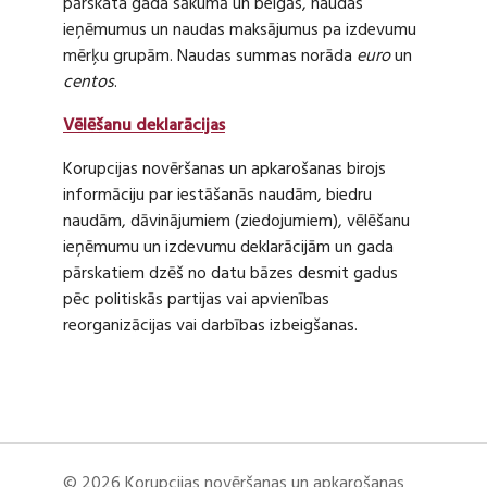
pārskata gada sākumā un beigās, naudas
ieņēmumus un naudas maksājumus pa izdevumu
mērķu grupām. Naudas summas norāda
euro
un
centos
.
Vēlēšanu deklarācijas
Korupcijas novēršanas un apkarošanas birojs
informāciju par iestāšanās naudām, biedru
naudām, dāvinājumiem (ziedojumiem), vēlēšanu
ieņēmumu un izdevumu deklarācijām un gada
pārskatiem dzēš no datu bāzes desmit gadus
pēc politiskās partijas vai apvienības
reorganizācijas vai darbības izbeigšanas.
© 2026 Korupcijas novēršanas un apkarošanas