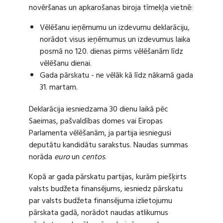
novēršanas un apkarošanas biroja tīmekļa vietnē:
Vēlēšanu ieņēmumu un izdevumu deklarāciju,
norādot visus ieņēmumus un izdevumus laika
posmā no 120. dienas pirms vēlēšanām līdz
vēlēšanu dienai.
Gada pārskatu - ne vēlāk kā līdz nākamā gada
31. martam.
Deklarācija iesniedzama 30 dienu laikā pēc
Saeimas, pašvaldības domes vai Eiropas
Parlamenta vēlēšanām, ja partija iesniegusi
deputātu kandidātu sarakstus. Naudas summas
norāda
euro
un
centos
.
Kopā ar gada pārskatu partijas, kurām piešķirts
valsts budžeta finansējums, iesniedz pārskatu
par valsts budžeta finansējuma izlietojumu
pārskata gadā, norādot naudas atlikumus