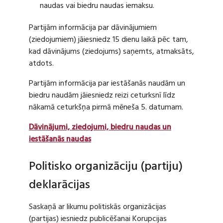
naudas vai biedru naudas iemaksu.
Partijām informācija par dāvinājumiem
(ziedojumiem) jāiesniedz 15 dienu laikā pēc tam,
kad dāvinājums (ziedojums) saņemts, atmaksāts,
atdots.
Partijām informācija par iestāšanās naudām un
biedru naudām jāiesniedz reizi ceturksnī līdz
nākamā ceturkšņa pirmā mēneša 5. datumam.
Dāvinājumi, ziedojumi, biedru naudas un
iestāšanās naudas
Politisko organizāciju (partiju)
deklarācijas
Saskaņā ar likumu politiskās organizācijas
(partijas) iesniedz publicēšanai Korupcijas