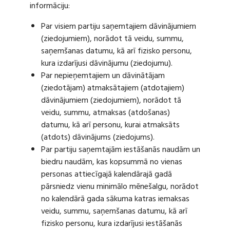
informāciju:
Par visiem partiju saņemtajiem dāvinājumiem
(ziedojumiem), norādot tā veidu, summu,
saņemšanas datumu, kā arī fizisko personu,
kura izdarījusi dāvinājumu (ziedojumu).
Par nepieņemtajiem un dāvinātājam
(ziedotājam) atmaksātajiem (atdotajiem)
dāvinājumiem (ziedojumiem), norādot tā
veidu, summu, atmaksas (atdošanas)
datumu, kā arī personu, kurai atmaksāts
(atdots) dāvinājums (ziedojums).
Par partiju saņemtajām iestāšanās naudām un
biedru naudām, kas kopsummā no vienas
personas attiecīgajā kalendārajā gadā
pārsniedz vienu minimālo mēnešalgu, norādot
no kalendārā gada sākuma katras iemaksas
veidu, summu, saņemšanas datumu, kā arī
fizisko personu, kura izdarījusi iestāšanās