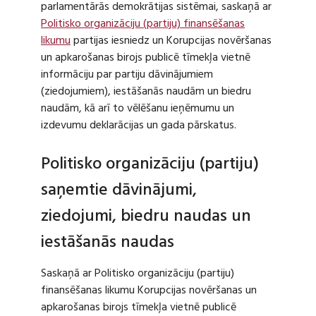
parlamentārās demokrātijas sistēmai, saskaņā ar
Politisko organizāciju (partiju) finansēšanas
likumu
partijas iesniedz un Korupcijas novēršanas
un apkarošanas birojs publicē tīmekļa vietnē
informāciju par partiju dāvinājumiem
(ziedojumiem), iestāšanās naudām un biedru
naudām, kā arī to vēlēšanu ieņēmumu un
izdevumu deklarācijas un gada pārskatus.
Politisko organizāciju (partiju)
saņemtie dāvinājumi,
ziedojumi, biedru naudas un
iestāšanās naudas
Saskaņā ar Politisko organizāciju (partiju)
finansēšanas likumu Korupcijas novēršanas un
apkarošanas birojs tīmekļa vietnē publicē