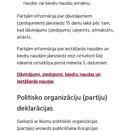
naudas vai biedru naudas iemaksu.
Partijām informācija par dāvinājumiem
(ziedojumiem) jāiesniedz 15 dienu laikā pēc tam,
kad dāvinājums (ziedojums) saņemts, atmaksāts,
atdots.
Partijām informācija par iestāšanās naudām un
biedru naudām jāiesniedz reizi ceturksnī līdz
nākamā ceturkšņa pirmā mēneša 5. datumam.
Dāvinājumi, ziedojumi, biedru naudas un
iestāšanās naudas
Politisko organizāciju (partiju)
deklarācijas
Saskaņā ar likumu politiskās organizācijas
(partijas) iesniedz publicēšanai Korupcijas