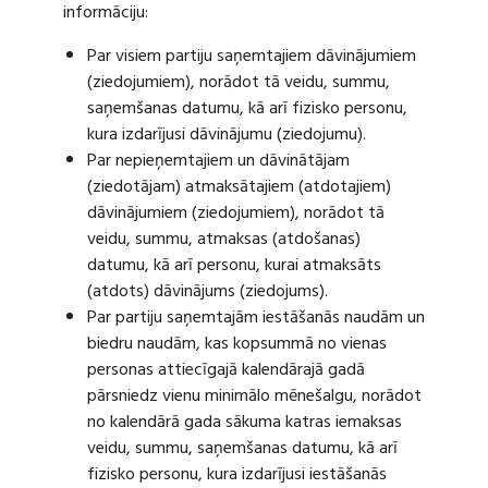
informāciju:
Par visiem partiju saņemtajiem dāvinājumiem
(ziedojumiem), norādot tā veidu, summu,
saņemšanas datumu, kā arī fizisko personu,
kura izdarījusi dāvinājumu (ziedojumu).
Par nepieņemtajiem un dāvinātājam
(ziedotājam) atmaksātajiem (atdotajiem)
dāvinājumiem (ziedojumiem), norādot tā
veidu, summu, atmaksas (atdošanas)
datumu, kā arī personu, kurai atmaksāts
(atdots) dāvinājums (ziedojums).
Par partiju saņemtajām iestāšanās naudām un
biedru naudām, kas kopsummā no vienas
personas attiecīgajā kalendārajā gadā
pārsniedz vienu minimālo mēnešalgu, norādot
no kalendārā gada sākuma katras iemaksas
veidu, summu, saņemšanas datumu, kā arī
fizisko personu, kura izdarījusi iestāšanās