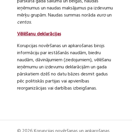
pārskata gada sākumā un beigās, naudas
ieņēmumus un naudas maksājumus pa izdevumu
mērķu grupām. Naudas summas norāda
euro
un
centos
.
Vēlēšanu deklarācijas
Korupcijas novēršanas un apkarošanas birojs
informāciju par iestāšanās naudām, biedru
naudām, dāvinājumiem (ziedojumiem), vēlēšanu
ieņēmumu un izdevumu deklarācijām un gada
pārskatiem dzēš no datu bāzes desmit gadus
pēc politiskās partijas vai apvienības
reorganizācijas vai darbības izbeigšanas.
© 2026 Korupcijas novēršanas un apkarošanas