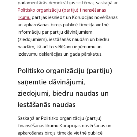
parlamentārās demokrātijas sistēmai, saskaņā ar
Politisko organizāciju (partiju) finansēšanas
likumu
partijas iesniedz un Korupcijas novēršanas
un apkarošanas birojs publicē tīmekļa vietnē
informāciju par partiju dāvinājumiem
(ziedojumiem), iestāšanās naudām un biedru
naudām, kā arī to vēlēšanu ieņēmumu un
izdevumu deklarācijas un gada pārskatus.
Politisko organizāciju (partiju)
saņemtie dāvinājumi,
ziedojumi, biedru naudas un
iestāšanās naudas
Saskaņā ar Politisko organizāciju (partiju)
finansēšanas likumu Korupcijas novēršanas un
apkarošanas birojs tīmekļa vietnē publicē