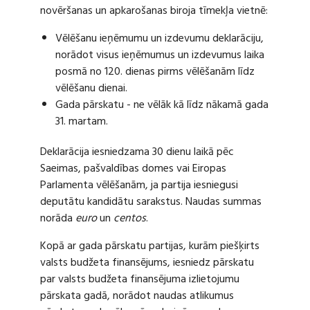
novēršanas un apkarošanas biroja tīmekļa vietnē:
Vēlēšanu ieņēmumu un izdevumu deklarāciju,
norādot visus ieņēmumus un izdevumus laika
posmā no 120. dienas pirms vēlēšanām līdz
vēlēšanu dienai.
Gada pārskatu - ne vēlāk kā līdz nākamā gada
31. martam.
Deklarācija iesniedzama 30 dienu laikā pēc
Saeimas, pašvaldības domes vai Eiropas
Parlamenta vēlēšanām, ja partija iesniegusi
deputātu kandidātu sarakstus. Naudas summas
norāda
euro
un
centos
.
Kopā ar gada pārskatu partijas, kurām piešķirts
valsts budžeta finansējums, iesniedz pārskatu
par valsts budžeta finansējuma izlietojumu
pārskata gadā, norādot naudas atlikumus