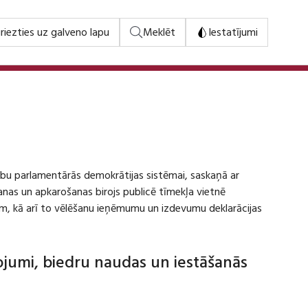
riezties uz galveno lapu
Meklēt
Iestatījumi
stību parlamentārās demokrātijas sistēmai, saskaņā ar
šanas un apkarošanas birojs publicē tīmekļa vietnē
m, kā arī to vēlēšanu ieņēmumu un izdevumu deklarācijas
dojumi, biedru naudas un iestāšanās