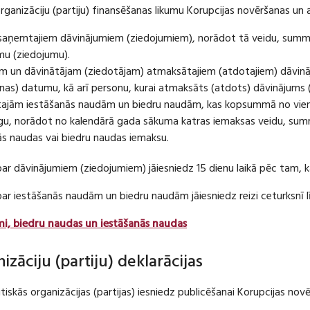
organizāciju (partiju) finansēšanas likumu Korupcijas novēršanas un 
u saņemtajiem dāvinājumiem (ziedojumiem), norādot tā veidu, summ
umu (ziedojumu).
m un dāvinātājam (ziedotājam) atmaksātajiem (atdotajiem) dāvin
as) datumu, kā arī personu, kurai atmaksāts (atdots) dāvinājums 
tajām iestāšanās naudām un biedru naudām, kas kopsummā no viena
u, norādot no kalendārā gada sākuma katras iemaksas veidu, summ
nās naudas vai biedru naudas iemaksu.
par dāvinājumiem (ziedojumiem) jāiesniedz 15 dienu laikā pēc tam,
 par iestāšanās naudām un biedru naudām jāiesniedz reizi ceturksn
mi, biedru naudas un iestāšanās naudas
nizāciju (partiju) deklarācijas
itiskās organizācijas (partijas) iesniedz publicēšanai Korupcijas no