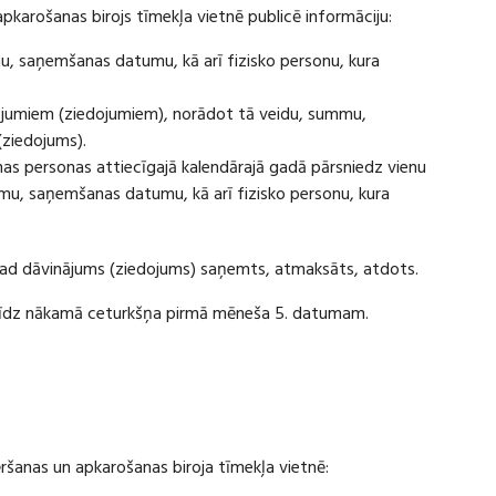
apkarošanas birojs tīmekļa vietnē publicē informāciju:
u, saņemšanas datumu, kā arī fizisko personu, kura
ājumiem (ziedojumiem), norādot tā veidu, summu,
(ziedojums).
s personas attiecīgajā kalendārajā gadā pārsniedz vienu
u, saņemšanas datumu, kā arī fizisko personu, kura
 kad dāvinājums (ziedojums) saņemts, atmaksāts, atdots.
ī līdz nākamā ceturkšņa pirmā mēneša 5. datumam.
vēršanas un apkarošanas biroja tīmekļa vietnē: