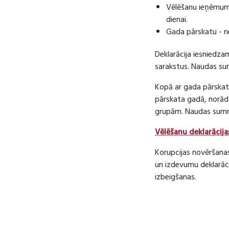
Vēlēšanu ieņēmumu
dienai.
Gada pārskatu - n
Deklarācija iesniedza
sarakstus. Naudas s
Kopā ar gada pārskatu
pārskata gadā, norā
grupām. Naudas sum
Vēlēšanu deklarācija
Korupcijas novēršana
un izdevumu deklarāci
izbeigšanas.