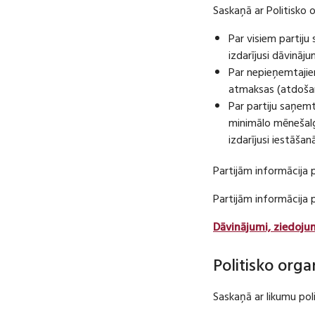
Saskaņā ar Politisko 
Par visiem partij
izdarījusi dāvināj
Par nepieņemtajie
atmaksas (atdošan
Par partiju saņem
minimālo mēnešalg
izdarījusi iestāša
Partijām informācija 
Partijām informācija
Dāvinājumi, ziedoju
Politisko orga
Saskaņā ar likumu pol