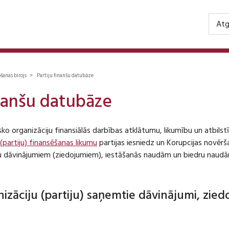
Atg
ošanas birojs > Partiju finanšu datubāze
inanšu datubāze
isko organizāciju finansiālās darbības atklātumu, likumību un atbil
 (partiju) finansēšanas likumu
partijas iesniedz un Korupcijas novēr
iju dāvinājumiem (ziedojumiem), iestāšanās naudām un biedru naudā
anizāciju (partiju) saņemtie dāvinājumi, zie