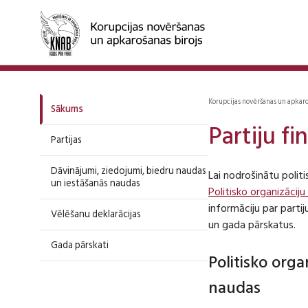
Korupcijas novēršanas un apkar
Sākums
Partiju f
Partijas
Dāvinājumi, ziedojumi, biedru naudas
Lai nodrošinātu polit
un iestāšanās naudas
Politisko organizāciju
informāciju par part
Vēlēšanu deklarācijas
un gada pārskatus.
Gada pārskati
Politisko org
naudas