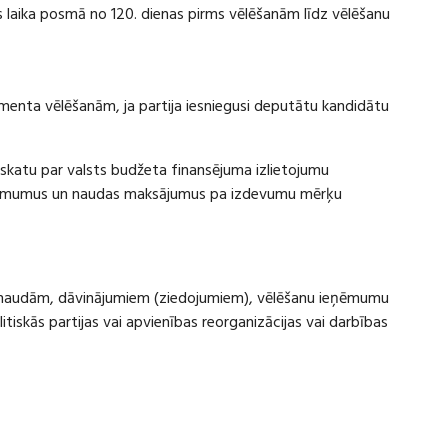
laika posmā no 120. dienas pirms vēlēšanām līdz vēlēšanu
amenta vēlēšanām, ja partija iesniegusi deputātu kandidātu
rskatu par valsts budžeta finansējuma izlietojumu
eņēmumus un naudas maksājumus pa izdevumu mērķu
ru naudām, dāvinājumiem (ziedojumiem), vēlēšanu ieņēmumu
skās partijas vai apvienības reorganizācijas vai darbības