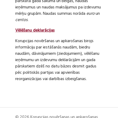
pārskata gada sākumā un beigās, naudas
ieņēmumus un naudas maksājumus pa izdevumu
mērķu grupām. Naudas summas norāda
euro
un
centos
.
Vēlēšanu deklarācijas
Korupcijas novēršanas un apkarošanas birojs
informāciju par iestāšanās naudām, biedru
naudām, dāvinājumiem (ziedojumiem), vēlēšanu
ieņēmumu un izdevumu deklarācijām un gada
pārskatiem dzēš no datu bāzes desmit gadus
pēc politiskās partijas vai apvienības
reorganizācijas vai darbības izbeigšanas.
© 2026 Korupcijas novēršanas un apkarošanas