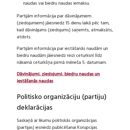
naudas vai biedru naudas iemaksu.
Partijām informācija par dāvinājumiem
(ziedojumiem) jāiesniedz 15 dienu laikā pēc tam,
kad dāvinājums (ziedojums) saņemts, atmaksāts,
atdots.
Partijām informācija par iestāšanās naudām un
biedru naudām jāiesniedz reizi ceturksnī līdz
nākamā ceturkšņa pirmā mēneša 5. datumam.
Dāvinājumi, ziedojumi, biedru naudas un
iestāšanās naudas
Politisko organizāciju (partiju)
deklarācijas
Saskaņā ar likumu politiskās organizācijas
(partijas) iesniedz publicēšanai Korupcijas