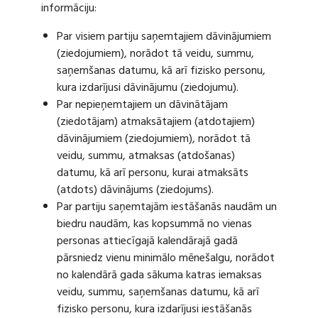
informāciju:
Par visiem partiju saņemtajiem dāvinājumiem
(ziedojumiem), norādot tā veidu, summu,
saņemšanas datumu, kā arī fizisko personu,
kura izdarījusi dāvinājumu (ziedojumu).
Par nepieņemtajiem un dāvinātājam
(ziedotājam) atmaksātajiem (atdotajiem)
dāvinājumiem (ziedojumiem), norādot tā
veidu, summu, atmaksas (atdošanas)
datumu, kā arī personu, kurai atmaksāts
(atdots) dāvinājums (ziedojums).
Par partiju saņemtajām iestāšanās naudām un
biedru naudām, kas kopsummā no vienas
personas attiecīgajā kalendārajā gadā
pārsniedz vienu minimālo mēnešalgu, norādot
no kalendārā gada sākuma katras iemaksas
veidu, summu, saņemšanas datumu, kā arī
fizisko personu, kura izdarījusi iestāšanās