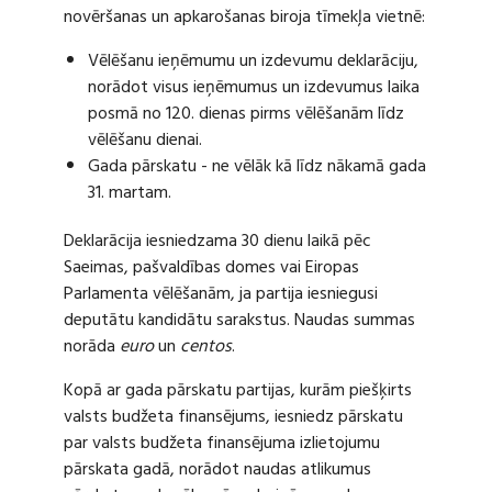
novēršanas un apkarošanas biroja tīmekļa vietnē:
Vēlēšanu ieņēmumu un izdevumu deklarāciju,
norādot visus ieņēmumus un izdevumus laika
posmā no 120. dienas pirms vēlēšanām līdz
vēlēšanu dienai.
Gada pārskatu - ne vēlāk kā līdz nākamā gada
31. martam.
Deklarācija iesniedzama 30 dienu laikā pēc
Saeimas, pašvaldības domes vai Eiropas
Parlamenta vēlēšanām, ja partija iesniegusi
deputātu kandidātu sarakstus. Naudas summas
norāda
euro
un
centos
.
Kopā ar gada pārskatu partijas, kurām piešķirts
valsts budžeta finansējums, iesniedz pārskatu
par valsts budžeta finansējuma izlietojumu
pārskata gadā, norādot naudas atlikumus