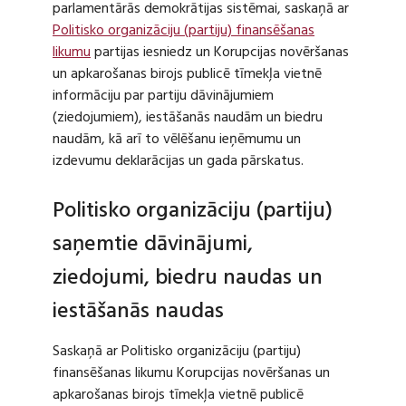
parlamentārās demokrātijas sistēmai, saskaņā ar
Politisko organizāciju (partiju) finansēšanas
likumu
partijas iesniedz un Korupcijas novēršanas
un apkarošanas birojs publicē tīmekļa vietnē
informāciju par partiju dāvinājumiem
(ziedojumiem), iestāšanās naudām un biedru
naudām, kā arī to vēlēšanu ieņēmumu un
izdevumu deklarācijas un gada pārskatus.
Politisko organizāciju (partiju)
saņemtie dāvinājumi,
ziedojumi, biedru naudas un
iestāšanās naudas
Saskaņā ar Politisko organizāciju (partiju)
finansēšanas likumu Korupcijas novēršanas un
apkarošanas birojs tīmekļa vietnē publicē