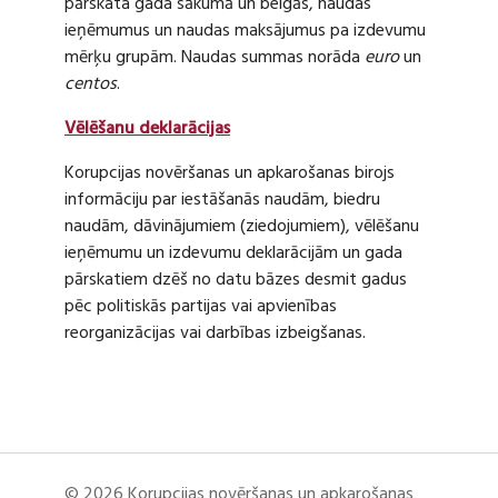
pārskata gada sākumā un beigās, naudas
ieņēmumus un naudas maksājumus pa izdevumu
mērķu grupām. Naudas summas norāda
euro
un
centos
.
Vēlēšanu deklarācijas
Korupcijas novēršanas un apkarošanas birojs
informāciju par iestāšanās naudām, biedru
naudām, dāvinājumiem (ziedojumiem), vēlēšanu
ieņēmumu un izdevumu deklarācijām un gada
pārskatiem dzēš no datu bāzes desmit gadus
pēc politiskās partijas vai apvienības
reorganizācijas vai darbības izbeigšanas.
© 2026 Korupcijas novēršanas un apkarošanas