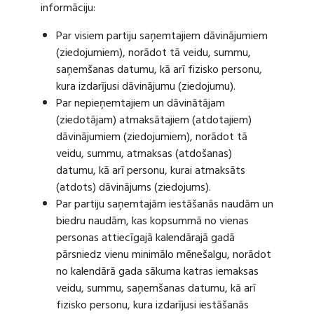
informāciju:
Par visiem partiju saņemtajiem dāvinājumiem
(ziedojumiem), norādot tā veidu, summu,
saņemšanas datumu, kā arī fizisko personu,
kura izdarījusi dāvinājumu (ziedojumu).
Par nepieņemtajiem un dāvinātājam
(ziedotājam) atmaksātajiem (atdotajiem)
dāvinājumiem (ziedojumiem), norādot tā
veidu, summu, atmaksas (atdošanas)
datumu, kā arī personu, kurai atmaksāts
(atdots) dāvinājums (ziedojums).
Par partiju saņemtajām iestāšanās naudām un
biedru naudām, kas kopsummā no vienas
personas attiecīgajā kalendārajā gadā
pārsniedz vienu minimālo mēnešalgu, norādot
no kalendārā gada sākuma katras iemaksas
veidu, summu, saņemšanas datumu, kā arī
fizisko personu, kura izdarījusi iestāšanās