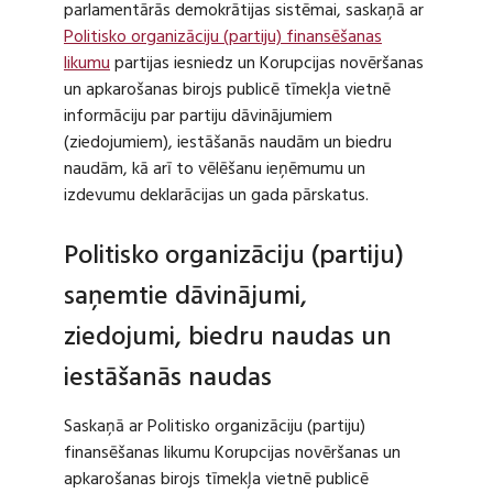
parlamentārās demokrātijas sistēmai, saskaņā ar
Politisko organizāciju (partiju) finansēšanas
likumu
partijas iesniedz un Korupcijas novēršanas
un apkarošanas birojs publicē tīmekļa vietnē
informāciju par partiju dāvinājumiem
(ziedojumiem), iestāšanās naudām un biedru
naudām, kā arī to vēlēšanu ieņēmumu un
izdevumu deklarācijas un gada pārskatus.
Politisko organizāciju (partiju)
saņemtie dāvinājumi,
ziedojumi, biedru naudas un
iestāšanās naudas
Saskaņā ar Politisko organizāciju (partiju)
finansēšanas likumu Korupcijas novēršanas un
apkarošanas birojs tīmekļa vietnē publicē