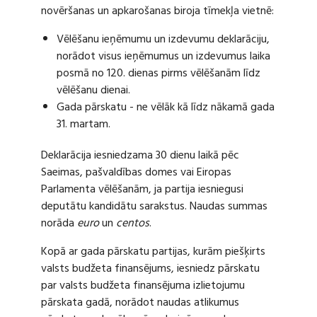
novēršanas un apkarošanas biroja tīmekļa vietnē:
Vēlēšanu ieņēmumu un izdevumu deklarāciju,
norādot visus ieņēmumus un izdevumus laika
posmā no 120. dienas pirms vēlēšanām līdz
vēlēšanu dienai.
Gada pārskatu - ne vēlāk kā līdz nākamā gada
31. martam.
Deklarācija iesniedzama 30 dienu laikā pēc
Saeimas, pašvaldības domes vai Eiropas
Parlamenta vēlēšanām, ja partija iesniegusi
deputātu kandidātu sarakstus. Naudas summas
norāda
euro
un
centos
.
Kopā ar gada pārskatu partijas, kurām piešķirts
valsts budžeta finansējums, iesniedz pārskatu
par valsts budžeta finansējuma izlietojumu
pārskata gadā, norādot naudas atlikumus