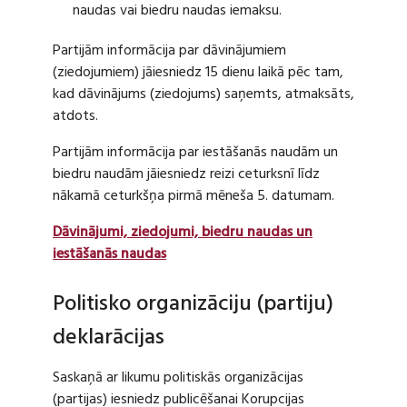
naudas vai biedru naudas iemaksu.
Partijām informācija par dāvinājumiem
(ziedojumiem) jāiesniedz 15 dienu laikā pēc tam,
kad dāvinājums (ziedojums) saņemts, atmaksāts,
atdots.
Partijām informācija par iestāšanās naudām un
biedru naudām jāiesniedz reizi ceturksnī līdz
nākamā ceturkšņa pirmā mēneša 5. datumam.
Dāvinājumi, ziedojumi, biedru naudas un
iestāšanās naudas
Politisko organizāciju (partiju)
deklarācijas
Saskaņā ar likumu politiskās organizācijas
(partijas) iesniedz publicēšanai Korupcijas