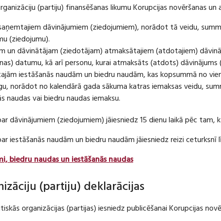
organizāciju (partiju) finansēšanas likumu Korupcijas novēršanas un 
u saņemtajiem dāvinājumiem (ziedojumiem), norādot tā veidu, summ
umu (ziedojumu).
m un dāvinātājam (ziedotājam) atmaksātajiem (atdotajiem) dāvin
as) datumu, kā arī personu, kurai atmaksāts (atdots) dāvinājums 
tajām iestāšanās naudām un biedru naudām, kas kopsummā no viena
u, norādot no kalendārā gada sākuma katras iemaksas veidu, summ
nās naudas vai biedru naudas iemaksu.
par dāvinājumiem (ziedojumiem) jāiesniedz 15 dienu laikā pēc tam,
 par iestāšanās naudām un biedru naudām jāiesniedz reizi ceturksn
mi, biedru naudas un iestāšanās naudas
nizāciju (partiju) deklarācijas
itiskās organizācijas (partijas) iesniedz publicēšanai Korupcijas no