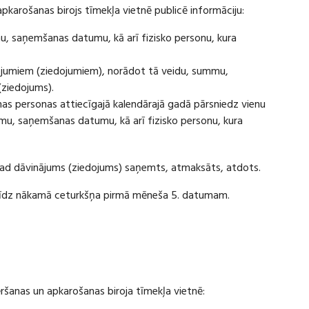
apkarošanas birojs tīmekļa vietnē publicē informāciju:
u, saņemšanas datumu, kā arī fizisko personu, kura
ājumiem (ziedojumiem), norādot tā veidu, summu,
(ziedojums).
s personas attiecīgajā kalendārajā gadā pārsniedz vienu
u, saņemšanas datumu, kā arī fizisko personu, kura
 kad dāvinājums (ziedojums) saņemts, atmaksāts, atdots.
ī līdz nākamā ceturkšņa pirmā mēneša 5. datumam.
vēršanas un apkarošanas biroja tīmekļa vietnē: