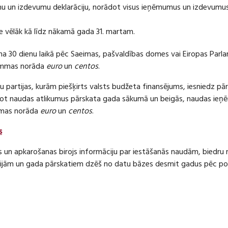
 un izdevumu deklarāciju, norādot visus ieņēmumus un izdevumus 
e vēlāk kā līdz nākamā gada 31. martam.
ma 30 dienu laikā pēc Saeimas, pašvaldības domes vai Eiropas Parl
ummas norāda
euro
un
centos
.
 partijas, kurām piešķirts valsts budžeta finansējums, iesniedz pā
dot naudas atlikumus pārskata gada sākumā un beigās, naudas i
mas norāda
euro
un
centos
.
s
s un apkarošanas birojs informāciju par iestāšanās naudām, bied
jām un gada pārskatiem dzēš no datu bāzes desmit gadus pēc politi