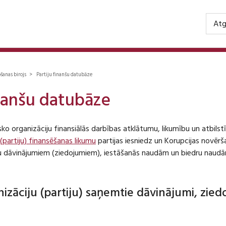
Atg
ošanas birojs > Partiju finanšu datubāze
inanšu datubāze
isko organizāciju finansiālās darbības atklātumu, likumību un atbil
 (partiju) finansēšanas likumu
partijas iesniedz un Korupcijas novēr
iju dāvinājumiem (ziedojumiem), iestāšanās naudām un biedru naudā
anizāciju (partiju) saņemtie dāvinājumi, zie