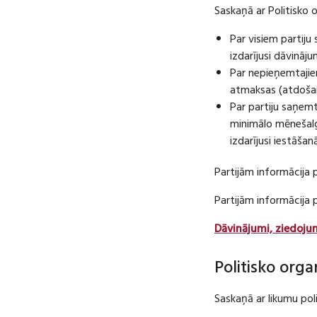
Saskaņā ar Politisko 
Par visiem partij
izdarījusi dāvināj
Par nepieņemtajie
atmaksas (atdošan
Par partiju saņem
minimālo mēnešalg
izdarījusi iestāša
Partijām informācija 
Partijām informācija
Dāvinājumi, ziedoju
Politisko orga
Saskaņā ar likumu pol