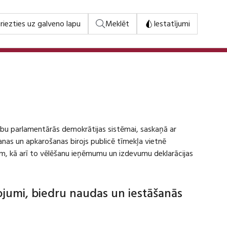
riezties uz galveno lapu
Meklēt
Iestatījumi
stību parlamentārās demokrātijas sistēmai, saskaņā ar
šanas un apkarošanas birojs publicē tīmekļa vietnē
m, kā arī to vēlēšanu ieņēmumu un izdevumu deklarācijas
dojumi, biedru naudas un iestāšanās