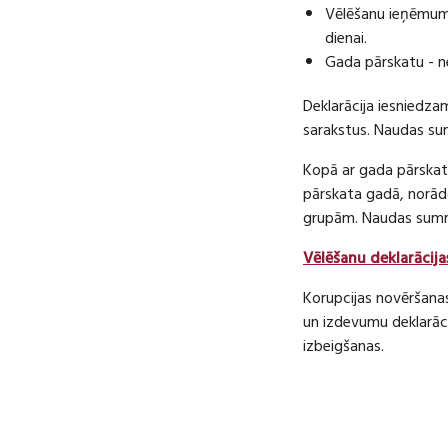
Vēlēšanu ieņēmumu
dienai.
Gada pārskatu - n
Deklarācija iesniedza
sarakstus. Naudas s
Kopā ar gada pārskatu
pārskata gadā, norā
grupām. Naudas sum
Vēlēšanu deklarācija
Korupcijas novēršana
un izdevumu deklarāci
izbeigšanas.