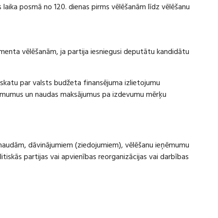
laika posmā no 120. dienas pirms vēlēšanām līdz vēlēšanu
amenta vēlēšanām, ja partija iesniegusi deputātu kandidātu
rskatu par valsts budžeta finansējuma izlietojumu
eņēmumus un naudas maksājumus pa izdevumu mērķu
ru naudām, dāvinājumiem (ziedojumiem), vēlēšanu ieņēmumu
skās partijas vai apvienības reorganizācijas vai darbības