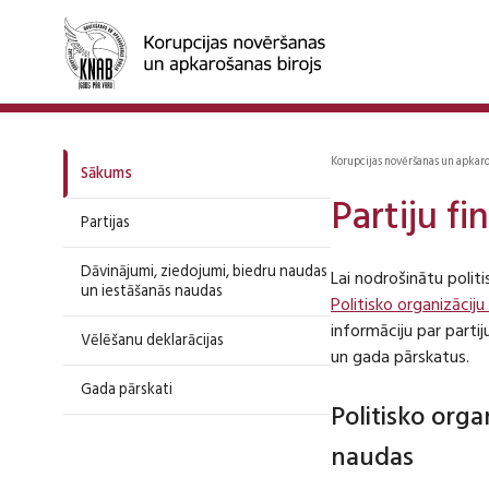
Korupcijas novēršanas un apkar
Sākums
Partiju f
Partijas
Dāvinājumi, ziedojumi, biedru naudas
Lai nodrošinātu polit
un iestāšanās naudas
Politisko organizāciju
informāciju par part
Vēlēšanu deklarācijas
un gada pārskatus.
Gada pārskati
Politisko org
naudas