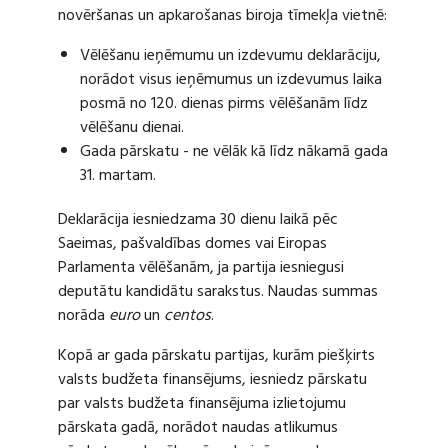
novēršanas un apkarošanas biroja tīmekļa vietnē:
Vēlēšanu ieņēmumu un izdevumu deklarāciju,
norādot visus ieņēmumus un izdevumus laika
posmā no 120. dienas pirms vēlēšanām līdz
vēlēšanu dienai.
Gada pārskatu - ne vēlāk kā līdz nākamā gada
31. martam.
Deklarācija iesniedzama 30 dienu laikā pēc
Saeimas, pašvaldības domes vai Eiropas
Parlamenta vēlēšanām, ja partija iesniegusi
deputātu kandidātu sarakstus. Naudas summas
norāda
euro
un
centos
.
Kopā ar gada pārskatu partijas, kurām piešķirts
valsts budžeta finansējums, iesniedz pārskatu
par valsts budžeta finansējuma izlietojumu
pārskata gadā, norādot naudas atlikumus