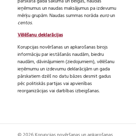
pārskata gada sākumā un beigās, naudas
ieņēmumus un naudas maksājumus pa izdevumu
mērķu grupām. Naudas summas norāda
euro
un
centos
.
Vēlēšanu deklarācijas
Korupcijas novēršanas un apkarošanas birojs
informāciju par iestāšanās naudām, biedru
naudām, dāvinājumiem (ziedojumiem), vēlēšanu
ieņēmumu un izdevumu deklarācijām un gada
pārskatiem dzēš no datu bāzes desmit gadus
pēc politiskās partijas vai apvienības
reorganizācijas vai darbības izbeigšanas.
© 2026 Korupcijas novēršanas un apkarošanas