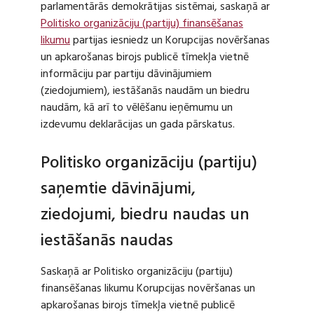
parlamentārās demokrātijas sistēmai, saskaņā ar
Politisko organizāciju (partiju) finansēšanas
likumu
partijas iesniedz un Korupcijas novēršanas
un apkarošanas birojs publicē tīmekļa vietnē
informāciju par partiju dāvinājumiem
(ziedojumiem), iestāšanās naudām un biedru
naudām, kā arī to vēlēšanu ieņēmumu un
izdevumu deklarācijas un gada pārskatus.
Politisko organizāciju (partiju)
saņemtie dāvinājumi,
ziedojumi, biedru naudas un
iestāšanās naudas
Saskaņā ar Politisko organizāciju (partiju)
finansēšanas likumu Korupcijas novēršanas un
apkarošanas birojs tīmekļa vietnē publicē