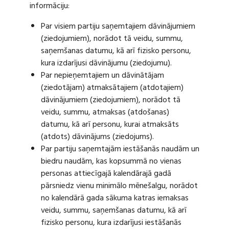
informāciju:
Par visiem partiju saņemtajiem dāvinājumiem
(ziedojumiem), norādot tā veidu, summu,
saņemšanas datumu, kā arī fizisko personu,
kura izdarījusi dāvinājumu (ziedojumu).
Par nepieņemtajiem un dāvinātājam
(ziedotājam) atmaksātajiem (atdotajiem)
dāvinājumiem (ziedojumiem), norādot tā
veidu, summu, atmaksas (atdošanas)
datumu, kā arī personu, kurai atmaksāts
(atdots) dāvinājums (ziedojums).
Par partiju saņemtajām iestāšanās naudām un
biedru naudām, kas kopsummā no vienas
personas attiecīgajā kalendārajā gadā
pārsniedz vienu minimālo mēnešalgu, norādot
no kalendārā gada sākuma katras iemaksas
veidu, summu, saņemšanas datumu, kā arī
fizisko personu, kura izdarījusi iestāšanās