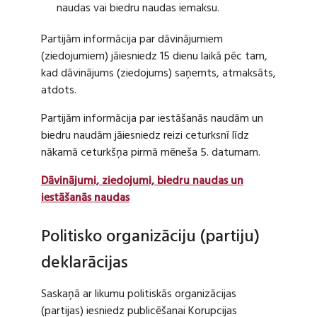
naudas vai biedru naudas iemaksu.
Partijām informācija par dāvinājumiem
(ziedojumiem) jāiesniedz 15 dienu laikā pēc tam,
kad dāvinājums (ziedojums) saņemts, atmaksāts,
atdots.
Partijām informācija par iestāšanās naudām un
biedru naudām jāiesniedz reizi ceturksnī līdz
nākamā ceturkšņa pirmā mēneša 5. datumam.
Dāvinājumi, ziedojumi, biedru naudas un
iestāšanās naudas
Politisko organizāciju (partiju)
deklarācijas
Saskaņā ar likumu politiskās organizācijas
(partijas) iesniedz publicēšanai Korupcijas