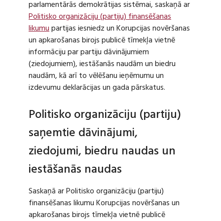
parlamentārās demokrātijas sistēmai, saskaņā ar
Politisko organizāciju (partiju) finansēšanas
likumu
partijas iesniedz un Korupcijas novēršanas
un apkarošanas birojs publicē tīmekļa vietnē
informāciju par partiju dāvinājumiem
(ziedojumiem), iestāšanās naudām un biedru
naudām, kā arī to vēlēšanu ieņēmumu un
izdevumu deklarācijas un gada pārskatus.
Politisko organizāciju (partiju)
saņemtie dāvinājumi,
ziedojumi, biedru naudas un
iestāšanās naudas
Saskaņā ar Politisko organizāciju (partiju)
finansēšanas likumu Korupcijas novēršanas un
apkarošanas birojs tīmekļa vietnē publicē