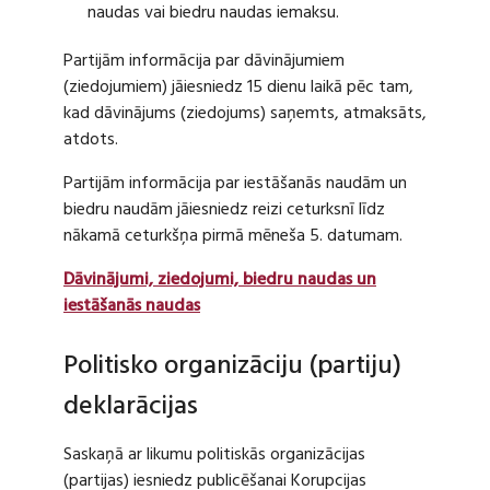
naudas vai biedru naudas iemaksu.
Partijām informācija par dāvinājumiem
(ziedojumiem) jāiesniedz 15 dienu laikā pēc tam,
kad dāvinājums (ziedojums) saņemts, atmaksāts,
atdots.
Partijām informācija par iestāšanās naudām un
biedru naudām jāiesniedz reizi ceturksnī līdz
nākamā ceturkšņa pirmā mēneša 5. datumam.
Dāvinājumi, ziedojumi, biedru naudas un
iestāšanās naudas
Politisko organizāciju (partiju)
deklarācijas
Saskaņā ar likumu politiskās organizācijas
(partijas) iesniedz publicēšanai Korupcijas