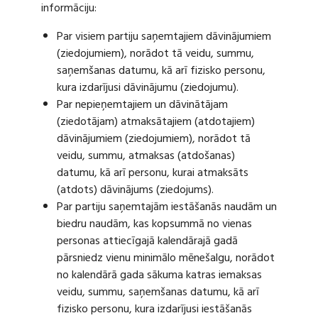
informāciju:
Par visiem partiju saņemtajiem dāvinājumiem
(ziedojumiem), norādot tā veidu, summu,
saņemšanas datumu, kā arī fizisko personu,
kura izdarījusi dāvinājumu (ziedojumu).
Par nepieņemtajiem un dāvinātājam
(ziedotājam) atmaksātajiem (atdotajiem)
dāvinājumiem (ziedojumiem), norādot tā
veidu, summu, atmaksas (atdošanas)
datumu, kā arī personu, kurai atmaksāts
(atdots) dāvinājums (ziedojums).
Par partiju saņemtajām iestāšanās naudām un
biedru naudām, kas kopsummā no vienas
personas attiecīgajā kalendārajā gadā
pārsniedz vienu minimālo mēnešalgu, norādot
no kalendārā gada sākuma katras iemaksas
veidu, summu, saņemšanas datumu, kā arī
fizisko personu, kura izdarījusi iestāšanās