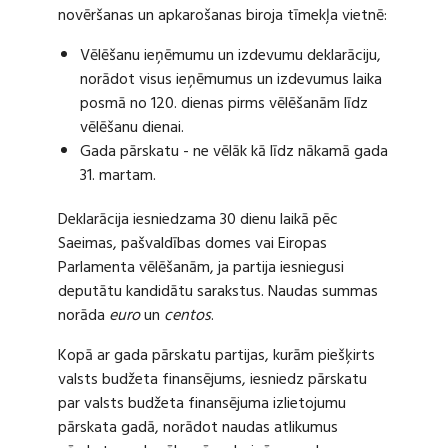
novēršanas un apkarošanas biroja tīmekļa vietnē:
Vēlēšanu ieņēmumu un izdevumu deklarāciju,
norādot visus ieņēmumus un izdevumus laika
posmā no 120. dienas pirms vēlēšanām līdz
vēlēšanu dienai.
Gada pārskatu - ne vēlāk kā līdz nākamā gada
31. martam.
Deklarācija iesniedzama 30 dienu laikā pēc
Saeimas, pašvaldības domes vai Eiropas
Parlamenta vēlēšanām, ja partija iesniegusi
deputātu kandidātu sarakstus. Naudas summas
norāda
euro
un
centos
.
Kopā ar gada pārskatu partijas, kurām piešķirts
valsts budžeta finansējums, iesniedz pārskatu
par valsts budžeta finansējuma izlietojumu
pārskata gadā, norādot naudas atlikumus