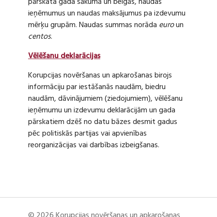
pārskata gada sākumā un beigās, naudas
ieņēmumus un naudas maksājumus pa izdevumu
mērķu grupām. Naudas summas norāda
euro
un
centos
.
Vēlēšanu deklarācijas
Korupcijas novēršanas un apkarošanas birojs
informāciju par iestāšanās naudām, biedru
naudām, dāvinājumiem (ziedojumiem), vēlēšanu
ieņēmumu un izdevumu deklarācijām un gada
pārskatiem dzēš no datu bāzes desmit gadus
pēc politiskās partijas vai apvienības
reorganizācijas vai darbības izbeigšanas.
© 2026 Korupcijas novēršanas un apkarošanas