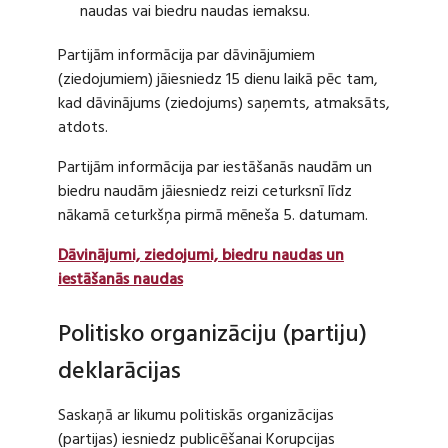
naudas vai biedru naudas iemaksu.
Partijām informācija par dāvinājumiem
(ziedojumiem) jāiesniedz 15 dienu laikā pēc tam,
kad dāvinājums (ziedojums) saņemts, atmaksāts,
atdots.
Partijām informācija par iestāšanās naudām un
biedru naudām jāiesniedz reizi ceturksnī līdz
nākamā ceturkšņa pirmā mēneša 5. datumam.
Dāvinājumi, ziedojumi, biedru naudas un
iestāšanās naudas
Politisko organizāciju (partiju)
deklarācijas
Saskaņā ar likumu politiskās organizācijas
(partijas) iesniedz publicēšanai Korupcijas