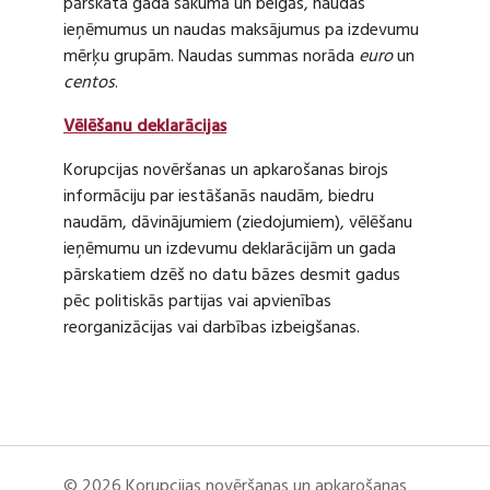
pārskata gada sākumā un beigās, naudas
ieņēmumus un naudas maksājumus pa izdevumu
mērķu grupām. Naudas summas norāda
euro
un
centos
.
Vēlēšanu deklarācijas
Korupcijas novēršanas un apkarošanas birojs
informāciju par iestāšanās naudām, biedru
naudām, dāvinājumiem (ziedojumiem), vēlēšanu
ieņēmumu un izdevumu deklarācijām un gada
pārskatiem dzēš no datu bāzes desmit gadus
pēc politiskās partijas vai apvienības
reorganizācijas vai darbības izbeigšanas.
© 2026 Korupcijas novēršanas un apkarošanas