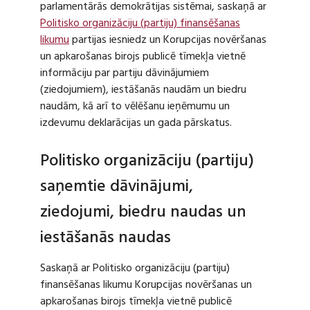
parlamentārās demokrātijas sistēmai, saskaņā ar
Politisko organizāciju (partiju) finansēšanas
likumu
partijas iesniedz un Korupcijas novēršanas
un apkarošanas birojs publicē tīmekļa vietnē
informāciju par partiju dāvinājumiem
(ziedojumiem), iestāšanās naudām un biedru
naudām, kā arī to vēlēšanu ieņēmumu un
izdevumu deklarācijas un gada pārskatus.
Politisko organizāciju (partiju)
saņemtie dāvinājumi,
ziedojumi, biedru naudas un
iestāšanās naudas
Saskaņā ar Politisko organizāciju (partiju)
finansēšanas likumu Korupcijas novēršanas un
apkarošanas birojs tīmekļa vietnē publicē