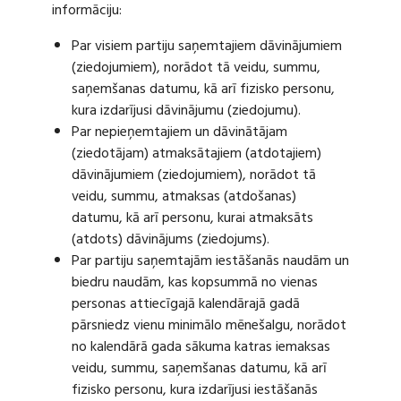
informāciju:
Par visiem partiju saņemtajiem dāvinājumiem
(ziedojumiem), norādot tā veidu, summu,
saņemšanas datumu, kā arī fizisko personu,
kura izdarījusi dāvinājumu (ziedojumu).
Par nepieņemtajiem un dāvinātājam
(ziedotājam) atmaksātajiem (atdotajiem)
dāvinājumiem (ziedojumiem), norādot tā
veidu, summu, atmaksas (atdošanas)
datumu, kā arī personu, kurai atmaksāts
(atdots) dāvinājums (ziedojums).
Par partiju saņemtajām iestāšanās naudām un
biedru naudām, kas kopsummā no vienas
personas attiecīgajā kalendārajā gadā
pārsniedz vienu minimālo mēnešalgu, norādot
no kalendārā gada sākuma katras iemaksas
veidu, summu, saņemšanas datumu, kā arī
fizisko personu, kura izdarījusi iestāšanās