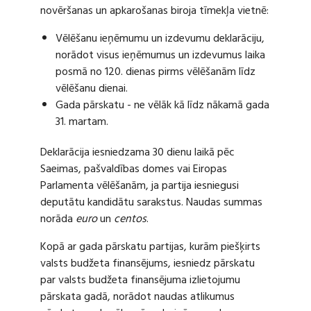
novēršanas un apkarošanas biroja tīmekļa vietnē:
Vēlēšanu ieņēmumu un izdevumu deklarāciju,
norādot visus ieņēmumus un izdevumus laika
posmā no 120. dienas pirms vēlēšanām līdz
vēlēšanu dienai.
Gada pārskatu - ne vēlāk kā līdz nākamā gada
31. martam.
Deklarācija iesniedzama 30 dienu laikā pēc
Saeimas, pašvaldības domes vai Eiropas
Parlamenta vēlēšanām, ja partija iesniegusi
deputātu kandidātu sarakstus. Naudas summas
norāda
euro
un
centos
.
Kopā ar gada pārskatu partijas, kurām piešķirts
valsts budžeta finansējums, iesniedz pārskatu
par valsts budžeta finansējuma izlietojumu
pārskata gadā, norādot naudas atlikumus