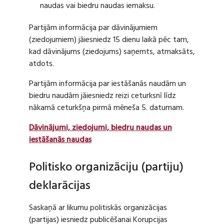
naudas vai biedru naudas iemaksu.
Partijām informācija par dāvinājumiem
(ziedojumiem) jāiesniedz 15 dienu laikā pēc tam,
kad dāvinājums (ziedojums) saņemts, atmaksāts,
atdots.
Partijām informācija par iestāšanās naudām un
biedru naudām jāiesniedz reizi ceturksnī līdz
nākamā ceturkšņa pirmā mēneša 5. datumam.
Dāvinājumi, ziedojumi, biedru naudas un
iestāšanās naudas
Politisko organizāciju (partiju)
deklarācijas
Saskaņā ar likumu politiskās organizācijas
(partijas) iesniedz publicēšanai Korupcijas