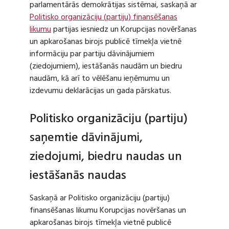
parlamentārās demokrātijas sistēmai, saskaņā ar
Politisko organizāciju (partiju) finansēšanas
likumu
partijas iesniedz un Korupcijas novēršanas
un apkarošanas birojs publicē tīmekļa vietnē
informāciju par partiju dāvinājumiem
(ziedojumiem), iestāšanās naudām un biedru
naudām, kā arī to vēlēšanu ieņēmumu un
izdevumu deklarācijas un gada pārskatus.
Politisko organizāciju (partiju)
saņemtie dāvinājumi,
ziedojumi, biedru naudas un
iestāšanās naudas
Saskaņā ar Politisko organizāciju (partiju)
finansēšanas likumu Korupcijas novēršanas un
apkarošanas birojs tīmekļa vietnē publicē