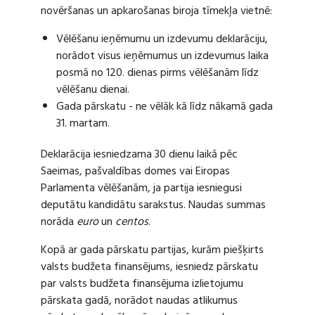
novēršanas un apkarošanas biroja tīmekļa vietnē:
Vēlēšanu ieņēmumu un izdevumu deklarāciju,
norādot visus ieņēmumus un izdevumus laika
posmā no 120. dienas pirms vēlēšanām līdz
vēlēšanu dienai.
Gada pārskatu - ne vēlāk kā līdz nākamā gada
31. martam.
Deklarācija iesniedzama 30 dienu laikā pēc
Saeimas, pašvaldības domes vai Eiropas
Parlamenta vēlēšanām, ja partija iesniegusi
deputātu kandidātu sarakstus. Naudas summas
norāda
euro
un
centos
.
Kopā ar gada pārskatu partijas, kurām piešķirts
valsts budžeta finansējums, iesniedz pārskatu
par valsts budžeta finansējuma izlietojumu
pārskata gadā, norādot naudas atlikumus