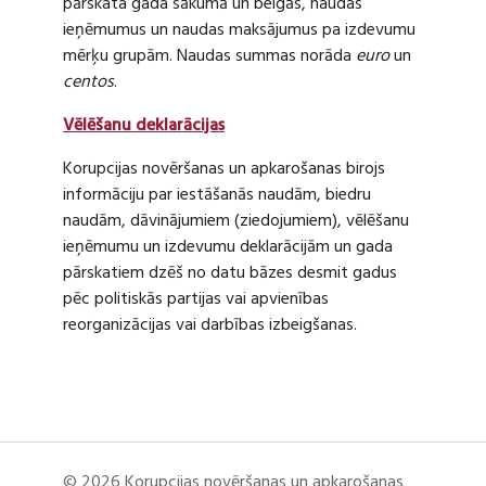
pārskata gada sākumā un beigās, naudas
ieņēmumus un naudas maksājumus pa izdevumu
mērķu grupām. Naudas summas norāda
euro
un
centos
.
Vēlēšanu deklarācijas
Korupcijas novēršanas un apkarošanas birojs
informāciju par iestāšanās naudām, biedru
naudām, dāvinājumiem (ziedojumiem), vēlēšanu
ieņēmumu un izdevumu deklarācijām un gada
pārskatiem dzēš no datu bāzes desmit gadus
pēc politiskās partijas vai apvienības
reorganizācijas vai darbības izbeigšanas.
© 2026 Korupcijas novēršanas un apkarošanas