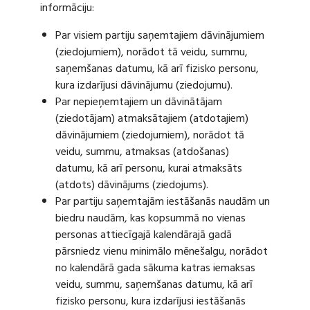
informāciju:
Par visiem partiju saņemtajiem dāvinājumiem
(ziedojumiem), norādot tā veidu, summu,
saņemšanas datumu, kā arī fizisko personu,
kura izdarījusi dāvinājumu (ziedojumu).
Par nepieņemtajiem un dāvinātājam
(ziedotājam) atmaksātajiem (atdotajiem)
dāvinājumiem (ziedojumiem), norādot tā
veidu, summu, atmaksas (atdošanas)
datumu, kā arī personu, kurai atmaksāts
(atdots) dāvinājums (ziedojums).
Par partiju saņemtajām iestāšanās naudām un
biedru naudām, kas kopsummā no vienas
personas attiecīgajā kalendārajā gadā
pārsniedz vienu minimālo mēnešalgu, norādot
no kalendārā gada sākuma katras iemaksas
veidu, summu, saņemšanas datumu, kā arī
fizisko personu, kura izdarījusi iestāšanās