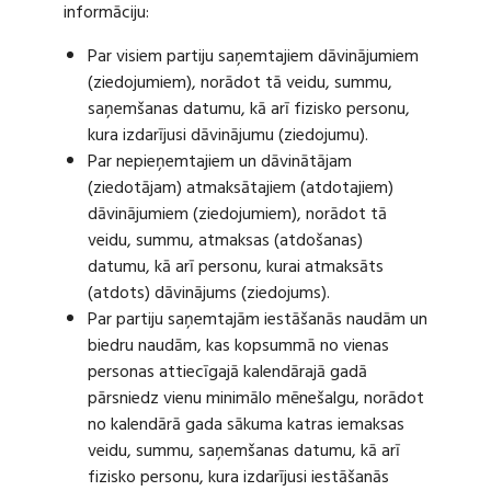
informāciju:
Par visiem partiju saņemtajiem dāvinājumiem
(ziedojumiem), norādot tā veidu, summu,
saņemšanas datumu, kā arī fizisko personu,
kura izdarījusi dāvinājumu (ziedojumu).
Par nepieņemtajiem un dāvinātājam
(ziedotājam) atmaksātajiem (atdotajiem)
dāvinājumiem (ziedojumiem), norādot tā
veidu, summu, atmaksas (atdošanas)
datumu, kā arī personu, kurai atmaksāts
(atdots) dāvinājums (ziedojums).
Par partiju saņemtajām iestāšanās naudām un
biedru naudām, kas kopsummā no vienas
personas attiecīgajā kalendārajā gadā
pārsniedz vienu minimālo mēnešalgu, norādot
no kalendārā gada sākuma katras iemaksas
veidu, summu, saņemšanas datumu, kā arī
fizisko personu, kura izdarījusi iestāšanās