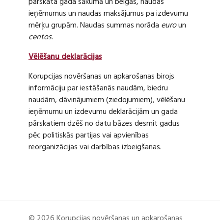
pārskata gada sākumā un beigās, naudas
ieņēmumus un naudas maksājumus pa izdevumu
mērķu grupām. Naudas summas norāda
euro
un
centos
.
Vēlēšanu deklarācijas
Korupcijas novēršanas un apkarošanas birojs
informāciju par iestāšanās naudām, biedru
naudām, dāvinājumiem (ziedojumiem), vēlēšanu
ieņēmumu un izdevumu deklarācijām un gada
pārskatiem dzēš no datu bāzes desmit gadus
pēc politiskās partijas vai apvienības
reorganizācijas vai darbības izbeigšanas.
© 2026 Korupcijas novēršanas un apkarošanas