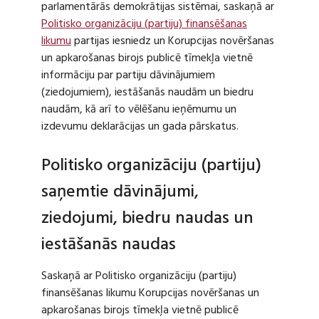
parlamentārās demokrātijas sistēmai, saskaņā ar
Politisko organizāciju (partiju) finansēšanas
likumu
partijas iesniedz un Korupcijas novēršanas
un apkarošanas birojs publicē tīmekļa vietnē
informāciju par partiju dāvinājumiem
(ziedojumiem), iestāšanās naudām un biedru
naudām, kā arī to vēlēšanu ieņēmumu un
izdevumu deklarācijas un gada pārskatus.
Politisko organizāciju (partiju)
saņemtie dāvinājumi,
ziedojumi, biedru naudas un
iestāšanās naudas
Saskaņā ar Politisko organizāciju (partiju)
finansēšanas likumu Korupcijas novēršanas un
apkarošanas birojs tīmekļa vietnē publicē