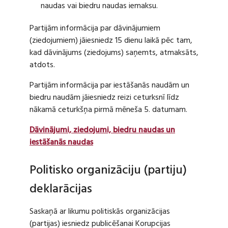
naudas vai biedru naudas iemaksu.
Partijām informācija par dāvinājumiem
(ziedojumiem) jāiesniedz 15 dienu laikā pēc tam,
kad dāvinājums (ziedojums) saņemts, atmaksāts,
atdots.
Partijām informācija par iestāšanās naudām un
biedru naudām jāiesniedz reizi ceturksnī līdz
nākamā ceturkšņa pirmā mēneša 5. datumam.
Dāvinājumi, ziedojumi, biedru naudas un
iestāšanās naudas
Politisko organizāciju (partiju)
deklarācijas
Saskaņā ar likumu politiskās organizācijas
(partijas) iesniedz publicēšanai Korupcijas