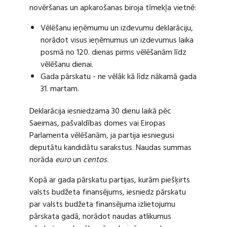
novēršanas un apkarošanas biroja tīmekļa vietnē:
Vēlēšanu ieņēmumu un izdevumu deklarāciju,
norādot visus ieņēmumus un izdevumus laika
posmā no 120. dienas pirms vēlēšanām līdz
vēlēšanu dienai.
Gada pārskatu - ne vēlāk kā līdz nākamā gada
31. martam.
Deklarācija iesniedzama 30 dienu laikā pēc
Saeimas, pašvaldības domes vai Eiropas
Parlamenta vēlēšanām, ja partija iesniegusi
deputātu kandidātu sarakstus. Naudas summas
norāda
euro
un
centos
.
Kopā ar gada pārskatu partijas, kurām piešķirts
valsts budžeta finansējums, iesniedz pārskatu
par valsts budžeta finansējuma izlietojumu
pārskata gadā, norādot naudas atlikumus