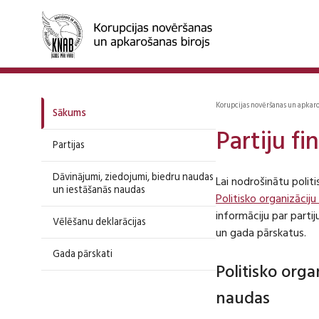
Korupcijas novēršanas un apkar
Sākums
Partiju f
Partijas
Dāvinājumi, ziedojumi, biedru naudas
Lai nodrošinātu polit
un iestāšanās naudas
Politisko organizāciju
informāciju par part
Vēlēšanu deklarācijas
un gada pārskatus.
Gada pārskati
Politisko org
naudas