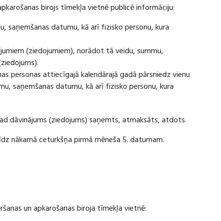
apkarošanas birojs tīmekļa vietnē publicē informāciju:
u, saņemšanas datumu, kā arī fizisko personu, kura
ājumiem (ziedojumiem), norādot tā veidu, summu,
(ziedojums).
s personas attiecīgajā kalendārajā gadā pārsniedz vienu
u, saņemšanas datumu, kā arī fizisko personu, kura
 kad dāvinājums (ziedojums) saņemts, atmaksāts, atdots.
ī līdz nākamā ceturkšņa pirmā mēneša 5. datumam.
vēršanas un apkarošanas biroja tīmekļa vietnē: