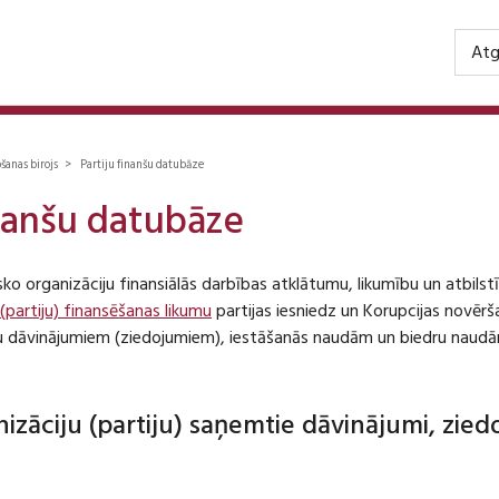
Atg
ošanas birojs > Partiju finanšu datubāze
inanšu datubāze
isko organizāciju finansiālās darbības atklātumu, likumību un atbil
 (partiju) finansēšanas likumu
partijas iesniedz un Korupcijas novēr
iju dāvinājumiem (ziedojumiem), iestāšanās naudām un biedru naudā
anizāciju (partiju) saņemtie dāvinājumi, zie