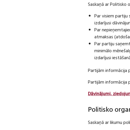
Saskaņā ar Politisko 
Par visiem partij
izdarījusi dāvināj
Par nepieņemtajie
atmaksas (atdošan
Par partiju saņem
minimālo mēnešalg
izdarījusi iestāša
Partijām informācija 
Partijām informācija
Dāvinājumi, ziedoju
Politisko orga
Saskaņā ar likumu pol