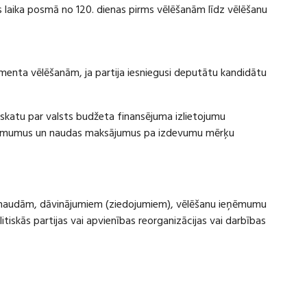
laika posmā no 120. dienas pirms vēlēšanām līdz vēlēšanu
amenta vēlēšanām, ja partija iesniegusi deputātu kandidātu
rskatu par valsts budžeta finansējuma izlietojumu
eņēmumus un naudas maksājumus pa izdevumu mērķu
ru naudām, dāvinājumiem (ziedojumiem), vēlēšanu ieņēmumu
skās partijas vai apvienības reorganizācijas vai darbības