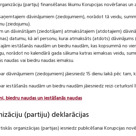
organizāciju (partiju) finansēšanas likumu Korupcijas novēršanas un 
u saņemtajiem dāvinājumiem (ziedojumiem), norādot tā veidu, summ
umu (ziedojumu).
m un dāvinātājam (ziedotājam) atmaksātajiem (atdotajiem) dāvin
as) datumu, kā arī personu, kurai atmaksāts (atdots) dāvinājums 
tajām iestāšanās naudām un biedru naudām, kas kopsummā no viena
u, norādot no kalendārā gada sākuma katras iemaksas veidu, summ
nās naudas vai biedru naudas iemaksu.
par dāvinājumiem (ziedojumiem) jāiesniedz 15 dienu laikā pēc tam,
 par iestāšanās naudām un biedru naudām jāiesniedz reizi ceturksn
mi, biedru naudas un iestāšanās naudas
nizāciju (partiju) deklarācijas
itiskās organizācijas (partijas) iesniedz publicēšanai Korupcijas no