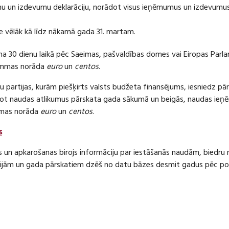
 un izdevumu deklarāciju, norādot visus ieņēmumus un izdevumus 
e vēlāk kā līdz nākamā gada 31. martam.
ma 30 dienu laikā pēc Saeimas, pašvaldības domes vai Eiropas Parl
ummas norāda
euro
un
centos
.
 partijas, kurām piešķirts valsts budžeta finansējums, iesniedz pā
dot naudas atlikumus pārskata gada sākumā un beigās, naudas i
mas norāda
euro
un
centos
.
s
s un apkarošanas birojs informāciju par iestāšanās naudām, bied
jām un gada pārskatiem dzēš no datu bāzes desmit gadus pēc politi