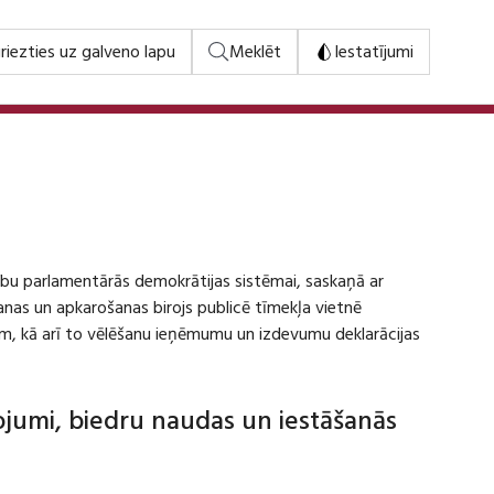
riezties uz galveno lapu
Meklēt
Iestatījumi
stību parlamentārās demokrātijas sistēmai, saskaņā ar
šanas un apkarošanas birojs publicē tīmekļa vietnē
m, kā arī to vēlēšanu ieņēmumu un izdevumu deklarācijas
dojumi, biedru naudas un iestāšanās