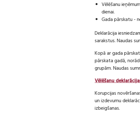
Vēlēšanu ieņēmumu
dienai.
Gada pārskatu - n
Deklarācija iesniedza
sarakstus. Naudas s
Kopā ar gada pārskatu
pārskata gadā, norā
grupām. Naudas sum
Vēlēšanu deklarācija
Korupcijas novēršana
un izdevumu deklarāci
izbeigšanas.