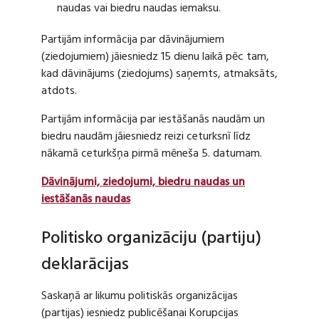
naudas vai biedru naudas iemaksu.
Partijām informācija par dāvinājumiem
(ziedojumiem) jāiesniedz 15 dienu laikā pēc tam,
kad dāvinājums (ziedojums) saņemts, atmaksāts,
atdots.
Partijām informācija par iestāšanās naudām un
biedru naudām jāiesniedz reizi ceturksnī līdz
nākamā ceturkšņa pirmā mēneša 5. datumam.
Dāvinājumi, ziedojumi, biedru naudas un
iestāšanās naudas
Politisko organizāciju (partiju)
deklarācijas
Saskaņā ar likumu politiskās organizācijas
(partijas) iesniedz publicēšanai Korupcijas