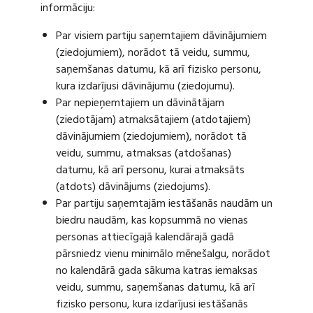
informāciju:
Par visiem partiju saņemtajiem dāvinājumiem
(ziedojumiem), norādot tā veidu, summu,
saņemšanas datumu, kā arī fizisko personu,
kura izdarījusi dāvinājumu (ziedojumu).
Par nepieņemtajiem un dāvinātājam
(ziedotājam) atmaksātajiem (atdotajiem)
dāvinājumiem (ziedojumiem), norādot tā
veidu, summu, atmaksas (atdošanas)
datumu, kā arī personu, kurai atmaksāts
(atdots) dāvinājums (ziedojums).
Par partiju saņemtajām iestāšanās naudām un
biedru naudām, kas kopsummā no vienas
personas attiecīgajā kalendārajā gadā
pārsniedz vienu minimālo mēnešalgu, norādot
no kalendārā gada sākuma katras iemaksas
veidu, summu, saņemšanas datumu, kā arī
fizisko personu, kura izdarījusi iestāšanās