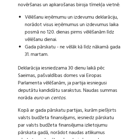
novēršanas un apkarošanas biroja tīmekļa vietnē:
Vēlēšanu ieņēmumu un izdevumu deklarāciju,
norādot visus ieņēmumus un izdevumus laika
posmā no 120. dienas pirms vēlēšanām līdz
vēlēšanu dienai.
Gada pārskatu - ne vēlāk kā līdz nākamā gada
31. martam.
Deklarācija iesniedzama 30 dienu laikā pēc
Saeimas, pašvaldības domes vai Eiropas
Parlamenta vēlēšanām, ja partija iesniegusi
deputātu kandidātu sarakstus. Naudas summas
norāda
euro
un
centos
.
Kopā ar gada pārskatu partijas, kurām piešķirts
valsts budžeta finansējums, iesniedz pārskatu
par valsts budžeta finansējuma izlietojumu
pārskata gadā, norādot naudas atlikumus