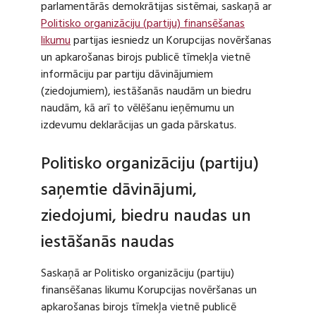
parlamentārās demokrātijas sistēmai, saskaņā ar
Politisko organizāciju (partiju) finansēšanas
likumu
partijas iesniedz un Korupcijas novēršanas
un apkarošanas birojs publicē tīmekļa vietnē
informāciju par partiju dāvinājumiem
(ziedojumiem), iestāšanās naudām un biedru
naudām, kā arī to vēlēšanu ieņēmumu un
izdevumu deklarācijas un gada pārskatus.
Politisko organizāciju (partiju)
saņemtie dāvinājumi,
ziedojumi, biedru naudas un
iestāšanās naudas
Saskaņā ar Politisko organizāciju (partiju)
finansēšanas likumu Korupcijas novēršanas un
apkarošanas birojs tīmekļa vietnē publicē