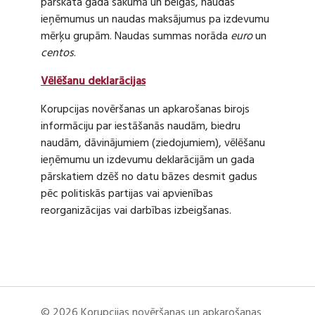
pārskata gada sākumā un beigās, naudas
ieņēmumus un naudas maksājumus pa izdevumu
mērķu grupām. Naudas summas norāda
euro
un
centos
.
Vēlēšanu deklarācijas
Korupcijas novēršanas un apkarošanas birojs
informāciju par iestāšanās naudām, biedru
naudām, dāvinājumiem (ziedojumiem), vēlēšanu
ieņēmumu un izdevumu deklarācijām un gada
pārskatiem dzēš no datu bāzes desmit gadus
pēc politiskās partijas vai apvienības
reorganizācijas vai darbības izbeigšanas.
© 2026 Korupcijas novēršanas un apkarošanas