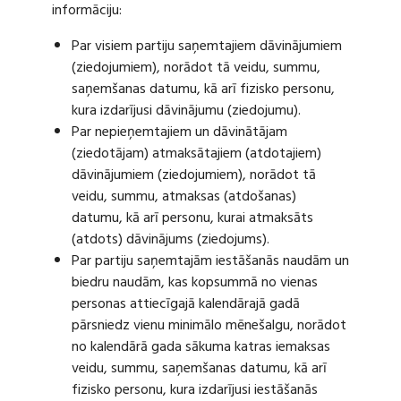
informāciju:
Par visiem partiju saņemtajiem dāvinājumiem
(ziedojumiem), norādot tā veidu, summu,
saņemšanas datumu, kā arī fizisko personu,
kura izdarījusi dāvinājumu (ziedojumu).
Par nepieņemtajiem un dāvinātājam
(ziedotājam) atmaksātajiem (atdotajiem)
dāvinājumiem (ziedojumiem), norādot tā
veidu, summu, atmaksas (atdošanas)
datumu, kā arī personu, kurai atmaksāts
(atdots) dāvinājums (ziedojums).
Par partiju saņemtajām iestāšanās naudām un
biedru naudām, kas kopsummā no vienas
personas attiecīgajā kalendārajā gadā
pārsniedz vienu minimālo mēnešalgu, norādot
no kalendārā gada sākuma katras iemaksas
veidu, summu, saņemšanas datumu, kā arī
fizisko personu, kura izdarījusi iestāšanās