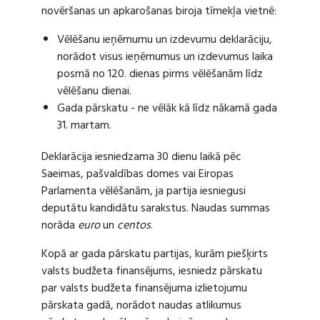
novēršanas un apkarošanas biroja tīmekļa vietnē:
Vēlēšanu ieņēmumu un izdevumu deklarāciju,
norādot visus ieņēmumus un izdevumus laika
posmā no 120. dienas pirms vēlēšanām līdz
vēlēšanu dienai.
Gada pārskatu - ne vēlāk kā līdz nākamā gada
31. martam.
Deklarācija iesniedzama 30 dienu laikā pēc
Saeimas, pašvaldības domes vai Eiropas
Parlamenta vēlēšanām, ja partija iesniegusi
deputātu kandidātu sarakstus. Naudas summas
norāda
euro
un
centos
.
Kopā ar gada pārskatu partijas, kurām piešķirts
valsts budžeta finansējums, iesniedz pārskatu
par valsts budžeta finansējuma izlietojumu
pārskata gadā, norādot naudas atlikumus