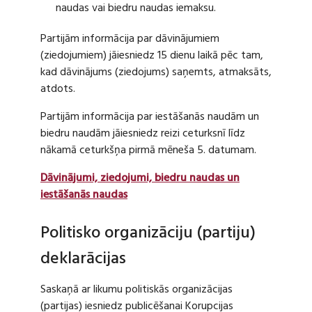
naudas vai biedru naudas iemaksu.
Partijām informācija par dāvinājumiem
(ziedojumiem) jāiesniedz 15 dienu laikā pēc tam,
kad dāvinājums (ziedojums) saņemts, atmaksāts,
atdots.
Partijām informācija par iestāšanās naudām un
biedru naudām jāiesniedz reizi ceturksnī līdz
nākamā ceturkšņa pirmā mēneša 5. datumam.
Dāvinājumi, ziedojumi, biedru naudas un
iestāšanās naudas
Politisko organizāciju (partiju)
deklarācijas
Saskaņā ar likumu politiskās organizācijas
(partijas) iesniedz publicēšanai Korupcijas