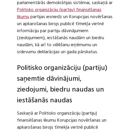
parlamentārās demokrātijas sistēmai, saskaņā ar
Politisko organizāciju (partiju) finansēšanas
likumu
partijas iesniedz un Korupcijas novēršanas
un apkarošanas birojs publicē tīmekļa vietnē
informāciju par partiju dāvinājumiem
(ziedojumiem), iestāšanās naudām un biedru
naudām, kā arī to vēlēšanu ieņēmumu un
izdevumu deklarācijas un gada pārskatus.
Politisko organizāciju (partiju)
saņemtie dāvinājumi,
ziedojumi, biedru naudas un
iestāšanās naudas
Saskaņā ar Politisko organizāciju (partiju)
finansēšanas likumu Korupcijas novēršanas un
apkarošanas birojs tīmekļa vietnē publicē