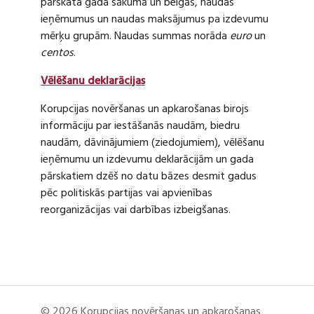
pārskata gada sākumā un beigās, naudas
ieņēmumus un naudas maksājumus pa izdevumu
mērķu grupām. Naudas summas norāda
euro
un
centos
.
Vēlēšanu deklarācijas
Korupcijas novēršanas un apkarošanas birojs
informāciju par iestāšanās naudām, biedru
naudām, dāvinājumiem (ziedojumiem), vēlēšanu
ieņēmumu un izdevumu deklarācijām un gada
pārskatiem dzēš no datu bāzes desmit gadus
pēc politiskās partijas vai apvienības
reorganizācijas vai darbības izbeigšanas.
© 2026 Korupcijas novēršanas un apkarošanas