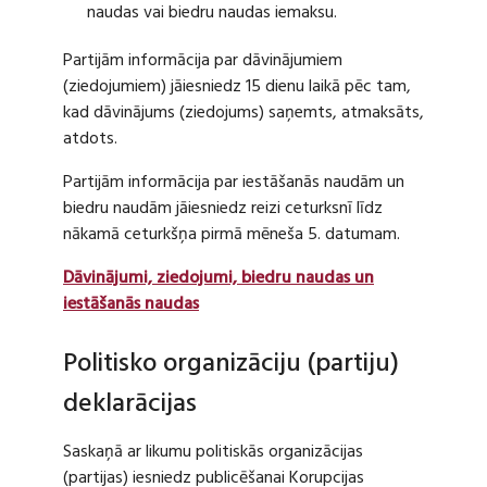
naudas vai biedru naudas iemaksu.
Partijām informācija par dāvinājumiem
(ziedojumiem) jāiesniedz 15 dienu laikā pēc tam,
kad dāvinājums (ziedojums) saņemts, atmaksāts,
atdots.
Partijām informācija par iestāšanās naudām un
biedru naudām jāiesniedz reizi ceturksnī līdz
nākamā ceturkšņa pirmā mēneša 5. datumam.
Dāvinājumi, ziedojumi, biedru naudas un
iestāšanās naudas
Politisko organizāciju (partiju)
deklarācijas
Saskaņā ar likumu politiskās organizācijas
(partijas) iesniedz publicēšanai Korupcijas