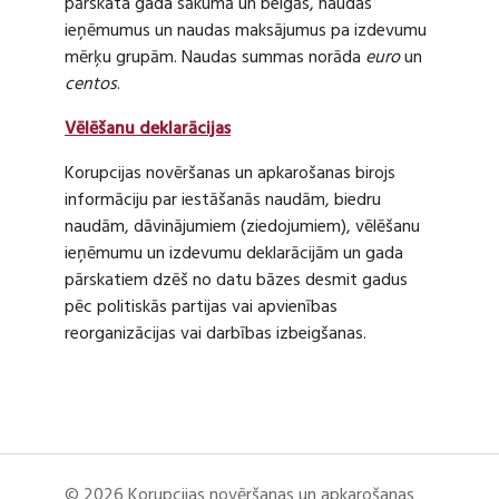
pārskata gada sākumā un beigās, naudas
ieņēmumus un naudas maksājumus pa izdevumu
mērķu grupām. Naudas summas norāda
euro
un
centos
.
Vēlēšanu deklarācijas
Korupcijas novēršanas un apkarošanas birojs
informāciju par iestāšanās naudām, biedru
naudām, dāvinājumiem (ziedojumiem), vēlēšanu
ieņēmumu un izdevumu deklarācijām un gada
pārskatiem dzēš no datu bāzes desmit gadus
pēc politiskās partijas vai apvienības
reorganizācijas vai darbības izbeigšanas.
© 2026 Korupcijas novēršanas un apkarošanas