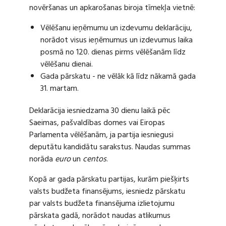
novēršanas un apkarošanas biroja tīmekļa vietnē:
Vēlēšanu ieņēmumu un izdevumu deklarāciju,
norādot visus ieņēmumus un izdevumus laika
posmā no 120. dienas pirms vēlēšanām līdz
vēlēšanu dienai.
Gada pārskatu - ne vēlāk kā līdz nākamā gada
31. martam.
Deklarācija iesniedzama 30 dienu laikā pēc
Saeimas, pašvaldības domes vai Eiropas
Parlamenta vēlēšanām, ja partija iesniegusi
deputātu kandidātu sarakstus. Naudas summas
norāda
euro
un
centos
.
Kopā ar gada pārskatu partijas, kurām piešķirts
valsts budžeta finansējums, iesniedz pārskatu
par valsts budžeta finansējuma izlietojumu
pārskata gadā, norādot naudas atlikumus