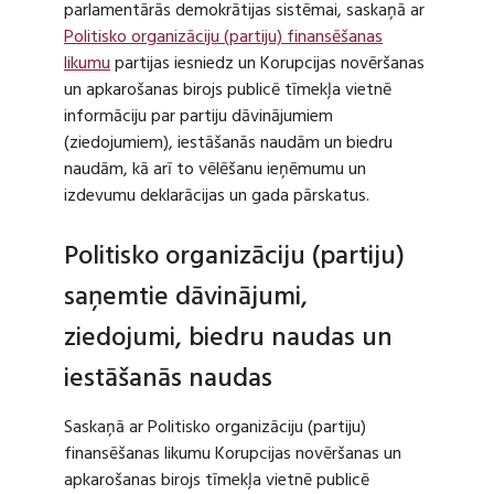
parlamentārās demokrātijas sistēmai, saskaņā ar
Politisko organizāciju (partiju) finansēšanas
likumu
partijas iesniedz un Korupcijas novēršanas
un apkarošanas birojs publicē tīmekļa vietnē
informāciju par partiju dāvinājumiem
(ziedojumiem), iestāšanās naudām un biedru
naudām, kā arī to vēlēšanu ieņēmumu un
izdevumu deklarācijas un gada pārskatus.
Politisko organizāciju (partiju)
saņemtie dāvinājumi,
ziedojumi, biedru naudas un
iestāšanās naudas
Saskaņā ar Politisko organizāciju (partiju)
finansēšanas likumu Korupcijas novēršanas un
apkarošanas birojs tīmekļa vietnē publicē