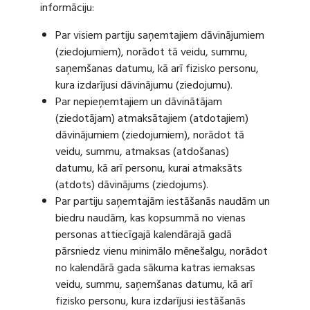
informāciju:
Par visiem partiju saņemtajiem dāvinājumiem
(ziedojumiem), norādot tā veidu, summu,
saņemšanas datumu, kā arī fizisko personu,
kura izdarījusi dāvinājumu (ziedojumu).
Par nepieņemtajiem un dāvinātājam
(ziedotājam) atmaksātajiem (atdotajiem)
dāvinājumiem (ziedojumiem), norādot tā
veidu, summu, atmaksas (atdošanas)
datumu, kā arī personu, kurai atmaksāts
(atdots) dāvinājums (ziedojums).
Par partiju saņemtajām iestāšanās naudām un
biedru naudām, kas kopsummā no vienas
personas attiecīgajā kalendārajā gadā
pārsniedz vienu minimālo mēnešalgu, norādot
no kalendārā gada sākuma katras iemaksas
veidu, summu, saņemšanas datumu, kā arī
fizisko personu, kura izdarījusi iestāšanās