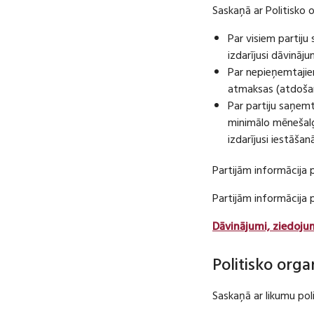
Saskaņā ar Politisko 
Par visiem partij
izdarījusi dāvināj
Par nepieņemtajie
atmaksas (atdošan
Par partiju saņem
minimālo mēnešalg
izdarījusi iestāša
Partijām informācija 
Partijām informācija
Dāvinājumi, ziedoju
Politisko orga
Saskaņā ar likumu pol