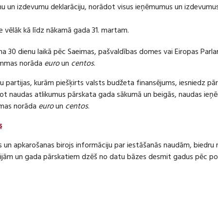
 un izdevumu deklarāciju, norādot visus ieņēmumus un izdevumus 
e vēlāk kā līdz nākamā gada 31. martam.
ma 30 dienu laikā pēc Saeimas, pašvaldības domes vai Eiropas Parl
ummas norāda
euro
un
centos
.
 partijas, kurām piešķirts valsts budžeta finansējums, iesniedz pā
dot naudas atlikumus pārskata gada sākumā un beigās, naudas i
mas norāda
euro
un
centos
.
s
s un apkarošanas birojs informāciju par iestāšanās naudām, bied
jām un gada pārskatiem dzēš no datu bāzes desmit gadus pēc politi