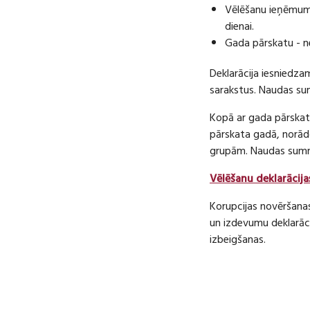
Vēlēšanu ieņēmumu
dienai.
Gada pārskatu - n
Deklarācija iesniedza
sarakstus. Naudas s
Kopā ar gada pārskatu
pārskata gadā, norā
grupām. Naudas sum
Vēlēšanu deklarācija
Korupcijas novēršana
un izdevumu deklarāci
izbeigšanas.