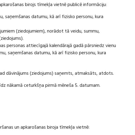
apkarošanas birojs tīmekļa vietnē publicē informāciju:
u, saņemšanas datumu, kā arī fizisko personu, kura
ājumiem (ziedojumiem), norādot tā veidu, summu,
(ziedojums).
s personas attiecīgajā kalendārajā gadā pārsniedz vienu
u, saņemšanas datumu, kā arī fizisko personu, kura
 kad dāvinājums (ziedojums) saņemts, atmaksāts, atdots.
ī līdz nākamā ceturkšņa pirmā mēneša 5. datumam.
vēršanas un apkarošanas biroja tīmekļa vietnē: