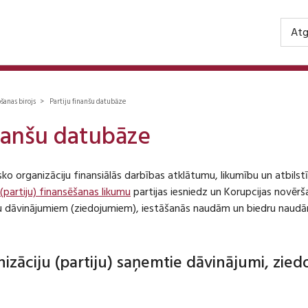
Atg
ošanas birojs > Partiju finanšu datubāze
inanšu datubāze
isko organizāciju finansiālās darbības atklātumu, likumību un atbil
 (partiju) finansēšanas likumu
partijas iesniedz un Korupcijas novēr
iju dāvinājumiem (ziedojumiem), iestāšanās naudām un biedru naudā
anizāciju (partiju) saņemtie dāvinājumi, zie