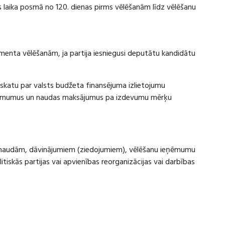
laika posmā no 120. dienas pirms vēlēšanām līdz vēlēšanu
amenta vēlēšanām, ja partija iesniegusi deputātu kandidātu
rskatu par valsts budžeta finansējuma izlietojumu
eņēmumus un naudas maksājumus pa izdevumu mērķu
ru naudām, dāvinājumiem (ziedojumiem), vēlēšanu ieņēmumu
skās partijas vai apvienības reorganizācijas vai darbības