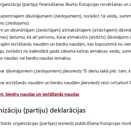
organizāciju (partiju) finansēšanas likumu Korupcijas novēršanas un 
u saņemtajiem dāvinājumiem (ziedojumiem), norādot tā veidu, summ
umu (ziedojumu).
m un dāvinātājam (ziedotājam) atmaksātajiem (atdotajiem) dāvin
as) datumu, kā arī personu, kurai atmaksāts (atdots) dāvinājums 
tajām iestāšanās naudām un biedru naudām, kas kopsummā no viena
u, norādot no kalendārā gada sākuma katras iemaksas veidu, summ
nās naudas vai biedru naudas iemaksu.
par dāvinājumiem (ziedojumiem) jāiesniedz 15 dienu laikā pēc tam,
 par iestāšanās naudām un biedru naudām jāiesniedz reizi ceturksn
mi, biedru naudas un iestāšanās naudas
nizāciju (partiju) deklarācijas
itiskās organizācijas (partijas) iesniedz publicēšanai Korupcijas no