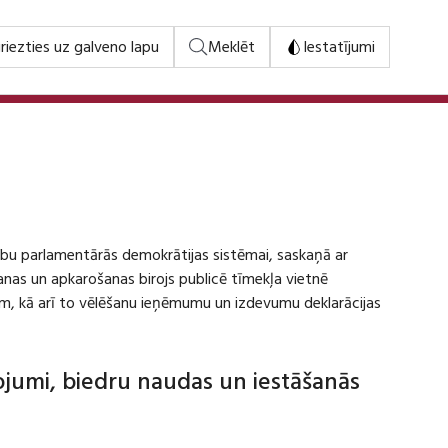
riezties uz galveno lapu
Meklēt
Iestatījumi
stību parlamentārās demokrātijas sistēmai, saskaņā ar
šanas un apkarošanas birojs publicē tīmekļa vietnē
m, kā arī to vēlēšanu ieņēmumu un izdevumu deklarācijas
dojumi, biedru naudas un iestāšanās