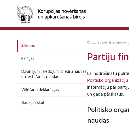
Korupcijas novēršanas un apkar
Sākums
Partiju f
Partijas
Dāvinājumi, ziedojumi, biedru naudas
Lai nodrošinātu polit
un iestāšanās naudas
Politisko organizāciju
informāciju par part
Vēlēšanu deklarācijas
un gada pārskatus.
Gada pārskati
Politisko org
naudas