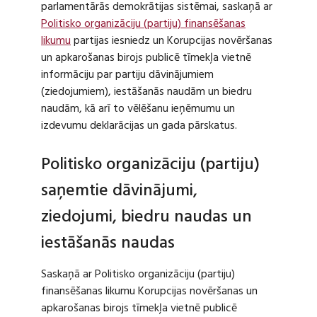
parlamentārās demokrātijas sistēmai, saskaņā ar
Politisko organizāciju (partiju) finansēšanas
likumu
partijas iesniedz un Korupcijas novēršanas
un apkarošanas birojs publicē tīmekļa vietnē
informāciju par partiju dāvinājumiem
(ziedojumiem), iestāšanās naudām un biedru
naudām, kā arī to vēlēšanu ieņēmumu un
izdevumu deklarācijas un gada pārskatus.
Politisko organizāciju (partiju)
saņemtie dāvinājumi,
ziedojumi, biedru naudas un
iestāšanās naudas
Saskaņā ar Politisko organizāciju (partiju)
finansēšanas likumu Korupcijas novēršanas un
apkarošanas birojs tīmekļa vietnē publicē