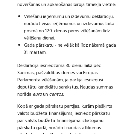
novēršanas un apkarošanas biroja tīmekļa vietnē:
Vēlēšanu ieņēmumu un izdevumu deklarāciju,
norādot visus ieņēmumus un izdevumus laika
posmā no 120. dienas pirms vēlēšanām līdz
vēlēšanu dienai.
Gada pārskatu - ne vēlāk kā līdz nākamā gada
31. martam.
Deklarācija iesniedzama 30 dienu laikā pēc
Saeimas, pašvaldības domes vai Eiropas
Parlamenta vēlēšanām, ja partija iesniegusi
deputātu kandidātu sarakstus. Naudas summas
norāda
euro
un
centos
.
Kopā ar gada pārskatu partijas, kurām piešķirts
valsts budžeta finansējums, iesniedz pārskatu
par valsts budžeta finansējuma izlietojumu
pārskata gadā, norādot naudas atlikumus