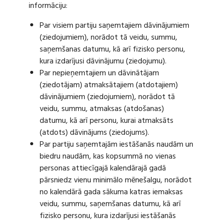
informāciju:
Par visiem partiju saņemtajiem dāvinājumiem
(ziedojumiem), norādot tā veidu, summu,
saņemšanas datumu, kā arī fizisko personu,
kura izdarījusi dāvinājumu (ziedojumu).
Par nepieņemtajiem un dāvinātājam
(ziedotājam) atmaksātajiem (atdotajiem)
dāvinājumiem (ziedojumiem), norādot tā
veidu, summu, atmaksas (atdošanas)
datumu, kā arī personu, kurai atmaksāts
(atdots) dāvinājums (ziedojums).
Par partiju saņemtajām iestāšanās naudām un
biedru naudām, kas kopsummā no vienas
personas attiecīgajā kalendārajā gadā
pārsniedz vienu minimālo mēnešalgu, norādot
no kalendārā gada sākuma katras iemaksas
veidu, summu, saņemšanas datumu, kā arī
fizisko personu, kura izdarījusi iestāšanās