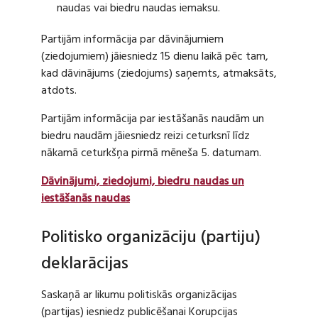
naudas vai biedru naudas iemaksu.
Partijām informācija par dāvinājumiem
(ziedojumiem) jāiesniedz 15 dienu laikā pēc tam,
kad dāvinājums (ziedojums) saņemts, atmaksāts,
atdots.
Partijām informācija par iestāšanās naudām un
biedru naudām jāiesniedz reizi ceturksnī līdz
nākamā ceturkšņa pirmā mēneša 5. datumam.
Dāvinājumi, ziedojumi, biedru naudas un
iestāšanās naudas
Politisko organizāciju (partiju)
deklarācijas
Saskaņā ar likumu politiskās organizācijas
(partijas) iesniedz publicēšanai Korupcijas