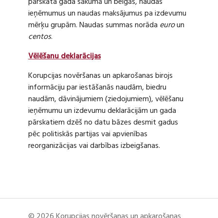
pārskata gada sākumā un beigās, naudas
ieņēmumus un naudas maksājumus pa izdevumu
mērķu grupām. Naudas summas norāda
euro
un
centos
.
Vēlēšanu deklarācijas
Korupcijas novēršanas un apkarošanas birojs
informāciju par iestāšanās naudām, biedru
naudām, dāvinājumiem (ziedojumiem), vēlēšanu
ieņēmumu un izdevumu deklarācijām un gada
pārskatiem dzēš no datu bāzes desmit gadus
pēc politiskās partijas vai apvienības
reorganizācijas vai darbības izbeigšanas.
© 2026 Korupcijas novēršanas un apkarošanas