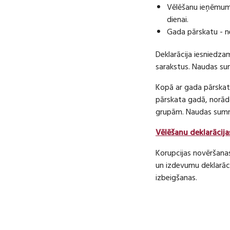
Vēlēšanu ieņēmumu
dienai.
Gada pārskatu - n
Deklarācija iesniedza
sarakstus. Naudas s
Kopā ar gada pārskatu
pārskata gadā, norā
grupām. Naudas sum
Vēlēšanu deklarācija
Korupcijas novēršana
un izdevumu deklarāci
izbeigšanas.