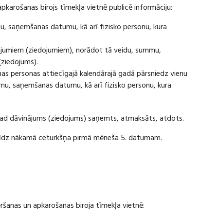
apkarošanas birojs tīmekļa vietnē publicē informāciju:
u, saņemšanas datumu, kā arī fizisko personu, kura
ājumiem (ziedojumiem), norādot tā veidu, summu,
(ziedojums).
s personas attiecīgajā kalendārajā gadā pārsniedz vienu
u, saņemšanas datumu, kā arī fizisko personu, kura
 kad dāvinājums (ziedojums) saņemts, atmaksāts, atdots.
ī līdz nākamā ceturkšņa pirmā mēneša 5. datumam.
vēršanas un apkarošanas biroja tīmekļa vietnē: