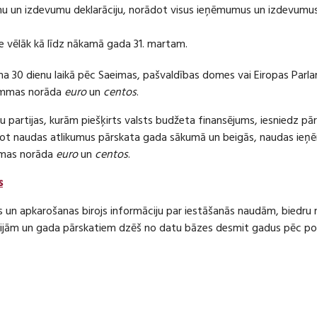
 un izdevumu deklarāciju, norādot visus ieņēmumus un izdevumus 
e vēlāk kā līdz nākamā gada 31. martam.
ma 30 dienu laikā pēc Saeimas, pašvaldības domes vai Eiropas Parl
ummas norāda
euro
un
centos
.
 partijas, kurām piešķirts valsts budžeta finansējums, iesniedz pā
dot naudas atlikumus pārskata gada sākumā un beigās, naudas i
mas norāda
euro
un
centos
.
s
s un apkarošanas birojs informāciju par iestāšanās naudām, bied
jām un gada pārskatiem dzēš no datu bāzes desmit gadus pēc politi