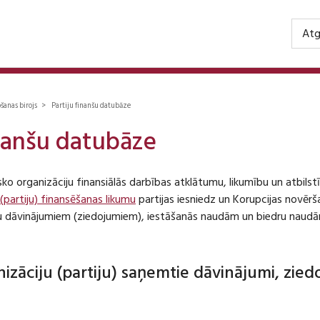
Atg
ošanas birojs > Partiju finanšu datubāze
inanšu datubāze
isko organizāciju finansiālās darbības atklātumu, likumību un atbil
 (partiju) finansēšanas likumu
partijas iesniedz un Korupcijas novēr
iju dāvinājumiem (ziedojumiem), iestāšanās naudām un biedru naudā
anizāciju (partiju) saņemtie dāvinājumi, zie