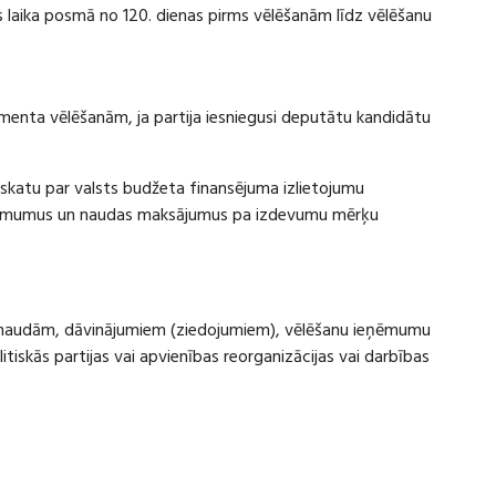
laika posmā no 120. dienas pirms vēlēšanām līdz vēlēšanu
amenta vēlēšanām, ja partija iesniegusi deputātu kandidātu
rskatu par valsts budžeta finansējuma izlietojumu
eņēmumus un naudas maksājumus pa izdevumu mērķu
ru naudām, dāvinājumiem (ziedojumiem), vēlēšanu ieņēmumu
skās partijas vai apvienības reorganizācijas vai darbības