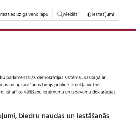
riezties uz galveno lapu
Meklēt
Iestatījumi
stību parlamentārās demokrātijas sistēmai, saskaņā ar
šanas un apkarošanas birojs publicē tīmekļa vietnē
m, kā arī to vēlēšanu ieņēmumu un izdevumu deklarācijas
dojumi, biedru naudas un iestāšanās