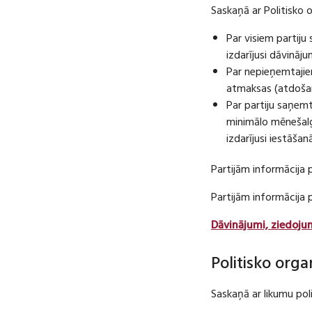
Saskaņā ar Politisko 
Par visiem partij
izdarījusi dāvināj
Par nepieņemtajie
atmaksas (atdošan
Par partiju saņem
minimālo mēnešalg
izdarījusi iestāša
Partijām informācija 
Partijām informācija
Dāvinājumi, ziedoju
Politisko orga
Saskaņā ar likumu pol