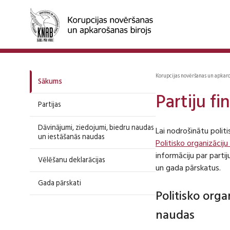
Korupcijas novēršanas un apkar
Sākums
Partiju f
Partijas
Dāvinājumi, ziedojumi, biedru naudas
Lai nodrošinātu polit
un iestāšanās naudas
Politisko organizāciju
informāciju par part
Vēlēšanu deklarācijas
un gada pārskatus.
Gada pārskati
Politisko org
naudas