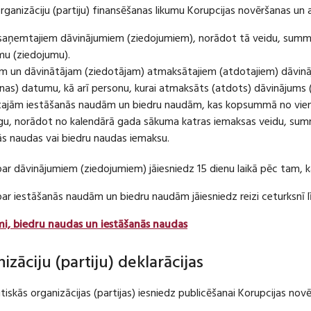
organizāciju (partiju) finansēšanas likumu Korupcijas novēršanas un 
u saņemtajiem dāvinājumiem (ziedojumiem), norādot tā veidu, summ
umu (ziedojumu).
m un dāvinātājam (ziedotājam) atmaksātajiem (atdotajiem) dāvin
as) datumu, kā arī personu, kurai atmaksāts (atdots) dāvinājums 
tajām iestāšanās naudām un biedru naudām, kas kopsummā no viena
u, norādot no kalendārā gada sākuma katras iemaksas veidu, summ
nās naudas vai biedru naudas iemaksu.
par dāvinājumiem (ziedojumiem) jāiesniedz 15 dienu laikā pēc tam,
 par iestāšanās naudām un biedru naudām jāiesniedz reizi ceturksn
mi, biedru naudas un iestāšanās naudas
nizāciju (partiju) deklarācijas
itiskās organizācijas (partijas) iesniedz publicēšanai Korupcijas no