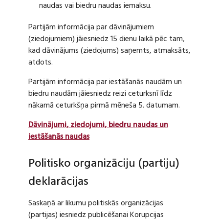
naudas vai biedru naudas iemaksu.
Partijām informācija par dāvinājumiem
(ziedojumiem) jāiesniedz 15 dienu laikā pēc tam,
kad dāvinājums (ziedojums) saņemts, atmaksāts,
atdots.
Partijām informācija par iestāšanās naudām un
biedru naudām jāiesniedz reizi ceturksnī līdz
nākamā ceturkšņa pirmā mēneša 5. datumam.
Dāvinājumi, ziedojumi, biedru naudas un
iestāšanās naudas
Politisko organizāciju (partiju)
deklarācijas
Saskaņā ar likumu politiskās organizācijas
(partijas) iesniedz publicēšanai Korupcijas