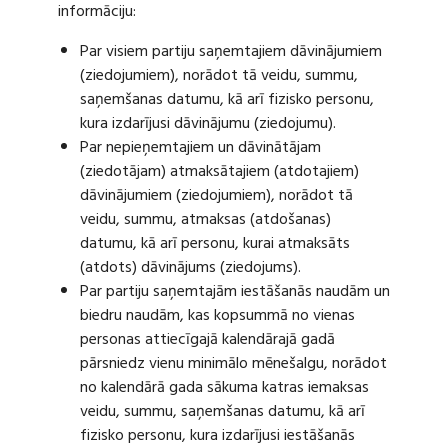
informāciju:
Par visiem partiju saņemtajiem dāvinājumiem
(ziedojumiem), norādot tā veidu, summu,
saņemšanas datumu, kā arī fizisko personu,
kura izdarījusi dāvinājumu (ziedojumu).
Par nepieņemtajiem un dāvinātājam
(ziedotājam) atmaksātajiem (atdotajiem)
dāvinājumiem (ziedojumiem), norādot tā
veidu, summu, atmaksas (atdošanas)
datumu, kā arī personu, kurai atmaksāts
(atdots) dāvinājums (ziedojums).
Par partiju saņemtajām iestāšanās naudām un
biedru naudām, kas kopsummā no vienas
personas attiecīgajā kalendārajā gadā
pārsniedz vienu minimālo mēnešalgu, norādot
no kalendārā gada sākuma katras iemaksas
veidu, summu, saņemšanas datumu, kā arī
fizisko personu, kura izdarījusi iestāšanās