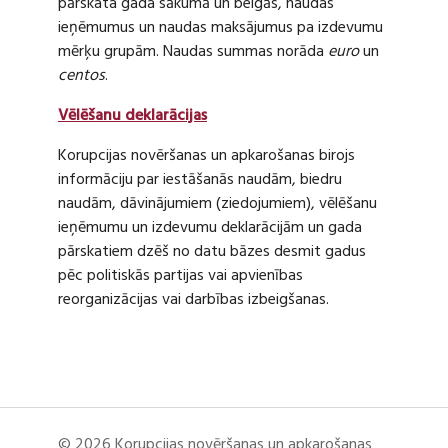
pārskata gada sākumā un beigās, naudas
ieņēmumus un naudas maksājumus pa izdevumu
mērķu grupām. Naudas summas norāda
euro
un
centos
.
Vēlēšanu deklarācijas
Korupcijas novēršanas un apkarošanas birojs
informāciju par iestāšanās naudām, biedru
naudām, dāvinājumiem (ziedojumiem), vēlēšanu
ieņēmumu un izdevumu deklarācijām un gada
pārskatiem dzēš no datu bāzes desmit gadus
pēc politiskās partijas vai apvienības
reorganizācijas vai darbības izbeigšanas.
© 2026 Korupcijas novēršanas un apkarošanas