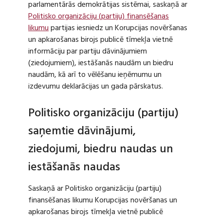
parlamentārās demokrātijas sistēmai, saskaņā ar
Politisko organizāciju (partiju) finansēšanas
likumu
partijas iesniedz un Korupcijas novēršanas
un apkarošanas birojs publicē tīmekļa vietnē
informāciju par partiju dāvinājumiem
(ziedojumiem), iestāšanās naudām un biedru
naudām, kā arī to vēlēšanu ieņēmumu un
izdevumu deklarācijas un gada pārskatus.
Politisko organizāciju (partiju)
saņemtie dāvinājumi,
ziedojumi, biedru naudas un
iestāšanās naudas
Saskaņā ar Politisko organizāciju (partiju)
finansēšanas likumu Korupcijas novēršanas un
apkarošanas birojs tīmekļa vietnē publicē