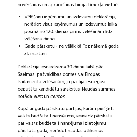
novēršanas un apkarošanas biroja tīmekļa vietnē:
Vēlēšanu ieņēmumu un izdevumu deklarāciju,
norādot visus ieņēmumus un izdevumus laika
posmā no 120. dienas pirms vēlēšanām līdz
vēlēšanu dienai.
Gada pārskatu - ne vēlāk kā līdz nākamā gada
31. martam.
Deklarācija iesniedzama 30 dienu laikā pēc
Saeimas, pašvaldības domes vai Eiropas
Parlamenta vēlēšanām, ja partija iesniegusi
deputātu kandidātu sarakstus. Naudas summas
norāda
euro
un
centos
.
Kopā ar gada pārskatu partijas, kurām piešķirts
valsts budžeta finansējums, iesniedz pārskatu
par valsts budžeta finansējuma izlietojumu
pārskata gadā, norādot naudas atlikumus