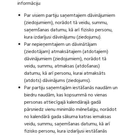
informāciju:
Par visiem partiju saņemtajiem dāvinājumiem
(ziedojumiem), norādot tā veidu, summu,
saņemšanas datumu, kā arī fizisko personu,
kura izdarījusi dāvinājumu (ziedojumu).
Par nepieņemtajiem un dāvinātājam
(ziedotājam) atmaksātajiem (atdotajiem)
dāvinājumiem (ziedojumiem), norādot tā
veidu, summu, atmaksas (atdošanas)
datumu, kā arī personu, kurai atmaksāts
(atdots) dāvinājums (ziedojums).
Par partiju saņemtajām iestāšanās naudām un
biedru naudām, kas kopsummā no vienas
personas attiecīgajā kalendārajā gadā
pārsniedz vienu minimālo mēnešalgu, norādot
no kalendārā gada sākuma katras iemaksas
veidu, summu, saņemšanas datumu, kā arī
fizisko personu, kura izdarījusi iestāšanās