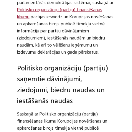
parlamentārās demokrātijas sistēmai, saskaņā ar
Politisko organizāciju (partiju) finansēšanas
likumu
partijas iesniedz un Korupcijas novēršanas
un apkarošanas birojs publicē tīmekļa vietnē
informāciju par partiju dāvinājumiem
(ziedojumiem), iestāšanās naudām un biedru
naudām, kā arī to vēlēšanu ieņēmumu un
izdevumu deklarācijas un gada pārskatus.
Politisko organizāciju (partiju)
saņemtie dāvinājumi,
ziedojumi, biedru naudas un
iestāšanās naudas
Saskaņā ar Politisko organizāciju (partiju)
finansēšanas likumu Korupcijas novēršanas un
apkarošanas birojs tīmekļa vietnē publicē