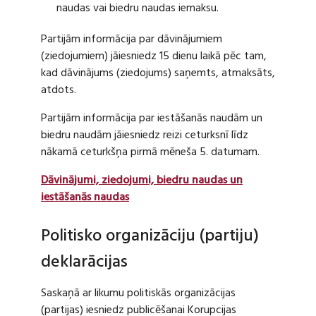
naudas vai biedru naudas iemaksu.
Partijām informācija par dāvinājumiem
(ziedojumiem) jāiesniedz 15 dienu laikā pēc tam,
kad dāvinājums (ziedojums) saņemts, atmaksāts,
atdots.
Partijām informācija par iestāšanās naudām un
biedru naudām jāiesniedz reizi ceturksnī līdz
nākamā ceturkšņa pirmā mēneša 5. datumam.
Dāvinājumi, ziedojumi, biedru naudas un
iestāšanās naudas
Politisko organizāciju (partiju)
deklarācijas
Saskaņā ar likumu politiskās organizācijas
(partijas) iesniedz publicēšanai Korupcijas