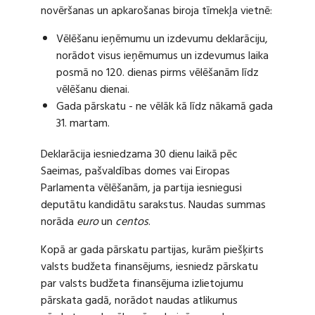
novēršanas un apkarošanas biroja tīmekļa vietnē:
Vēlēšanu ieņēmumu un izdevumu deklarāciju,
norādot visus ieņēmumus un izdevumus laika
posmā no 120. dienas pirms vēlēšanām līdz
vēlēšanu dienai.
Gada pārskatu - ne vēlāk kā līdz nākamā gada
31. martam.
Deklarācija iesniedzama 30 dienu laikā pēc
Saeimas, pašvaldības domes vai Eiropas
Parlamenta vēlēšanām, ja partija iesniegusi
deputātu kandidātu sarakstus. Naudas summas
norāda
euro
un
centos
.
Kopā ar gada pārskatu partijas, kurām piešķirts
valsts budžeta finansējums, iesniedz pārskatu
par valsts budžeta finansējuma izlietojumu
pārskata gadā, norādot naudas atlikumus