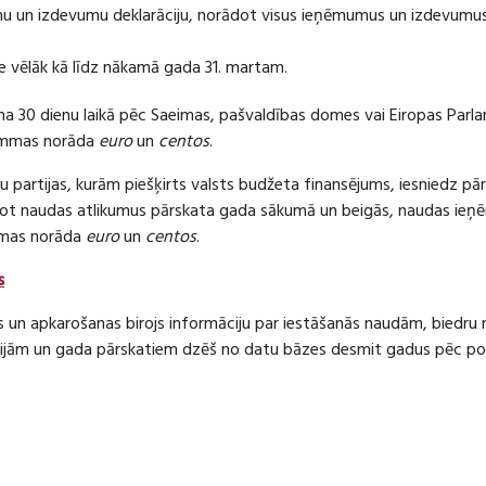
 un izdevumu deklarāciju, norādot visus ieņēmumus un izdevumus 
e vēlāk kā līdz nākamā gada 31. martam.
ma 30 dienu laikā pēc Saeimas, pašvaldības domes vai Eiropas Parl
ummas norāda
euro
un
centos
.
 partijas, kurām piešķirts valsts budžeta finansējums, iesniedz pā
dot naudas atlikumus pārskata gada sākumā un beigās, naudas i
mas norāda
euro
un
centos
.
s
s un apkarošanas birojs informāciju par iestāšanās naudām, bied
jām un gada pārskatiem dzēš no datu bāzes desmit gadus pēc politi