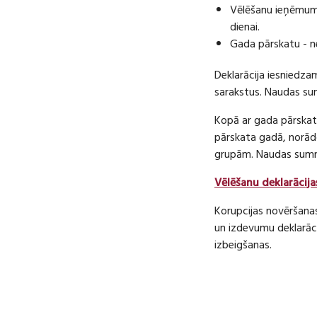
Vēlēšanu ieņēmumu
dienai.
Gada pārskatu - n
Deklarācija iesniedza
sarakstus. Naudas s
Kopā ar gada pārskatu
pārskata gadā, norā
grupām. Naudas sum
Vēlēšanu deklarācija
Korupcijas novēršana
un izdevumu deklarāci
izbeigšanas.