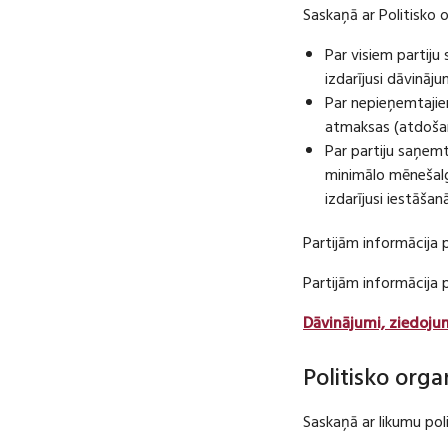
Saskaņā ar Politisko 
Par visiem partij
izdarījusi dāvināj
Par nepieņemtajie
atmaksas (atdošan
Par partiju saņem
minimālo mēnešalg
izdarījusi iestāša
Partijām informācija 
Partijām informācija
Dāvinājumi, ziedoju
Politisko orga
Saskaņā ar likumu pol