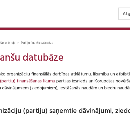
Atg
ošanas birojs > Partiju finanšu datubāze
inanšu datubāze
isko organizāciju finansiālās darbības atklātumu, likumību un atbil
 (partiju) finansēšanas likumu
partijas iesniedz un Korupcijas novēr
iju dāvinājumiem (ziedojumiem), iestāšanās naudām un biedru naudā
anizāciju (partiju) saņemtie dāvinājumi, zie