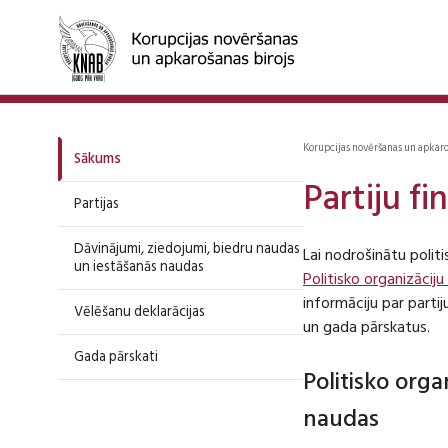
Korupcijas novēršanas un apkar
Sākums
Partiju f
Partijas
Dāvinājumi, ziedojumi, biedru naudas
Lai nodrošinātu polit
un iestāšanās naudas
Politisko organizāciju
informāciju par part
Vēlēšanu deklarācijas
un gada pārskatus.
Gada pārskati
Politisko org
naudas