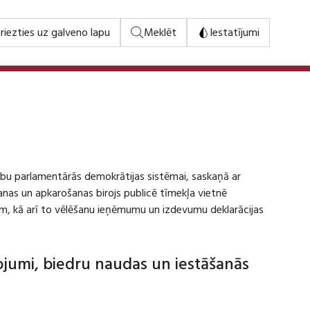
riezties uz galveno lapu
Meklēt
Iestatījumi
stību parlamentārās demokrātijas sistēmai, saskaņā ar
šanas un apkarošanas birojs publicē tīmekļa vietnē
m, kā arī to vēlēšanu ieņēmumu un izdevumu deklarācijas
dojumi, biedru naudas un iestāšanās