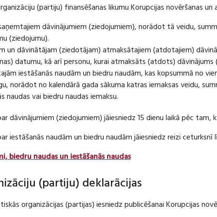
organizāciju (partiju) finansēšanas likumu Korupcijas novēršanas un 
u saņemtajiem dāvinājumiem (ziedojumiem), norādot tā veidu, summ
umu (ziedojumu).
m un dāvinātājam (ziedotājam) atmaksātajiem (atdotajiem) dāvin
as) datumu, kā arī personu, kurai atmaksāts (atdots) dāvinājums 
tajām iestāšanās naudām un biedru naudām, kas kopsummā no viena
u, norādot no kalendārā gada sākuma katras iemaksas veidu, summ
nās naudas vai biedru naudas iemaksu.
par dāvinājumiem (ziedojumiem) jāiesniedz 15 dienu laikā pēc tam,
 par iestāšanās naudām un biedru naudām jāiesniedz reizi ceturksn
mi, biedru naudas un iestāšanās naudas
nizāciju (partiju) deklarācijas
itiskās organizācijas (partijas) iesniedz publicēšanai Korupcijas no