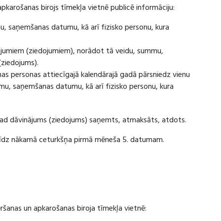
apkarošanas birojs tīmekļa vietnē publicē informāciju:
u, saņemšanas datumu, kā arī fizisko personu, kura
ājumiem (ziedojumiem), norādot tā veidu, summu,
(ziedojums).
s personas attiecīgajā kalendārajā gadā pārsniedz vienu
u, saņemšanas datumu, kā arī fizisko personu, kura
 kad dāvinājums (ziedojums) saņemts, atmaksāts, atdots.
ī līdz nākamā ceturkšņa pirmā mēneša 5. datumam.
vēršanas un apkarošanas biroja tīmekļa vietnē: