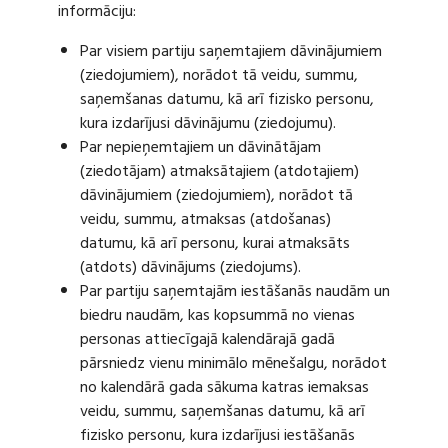
informāciju:
Par visiem partiju saņemtajiem dāvinājumiem
(ziedojumiem), norādot tā veidu, summu,
saņemšanas datumu, kā arī fizisko personu,
kura izdarījusi dāvinājumu (ziedojumu).
Par nepieņemtajiem un dāvinātājam
(ziedotājam) atmaksātajiem (atdotajiem)
dāvinājumiem (ziedojumiem), norādot tā
veidu, summu, atmaksas (atdošanas)
datumu, kā arī personu, kurai atmaksāts
(atdots) dāvinājums (ziedojums).
Par partiju saņemtajām iestāšanās naudām un
biedru naudām, kas kopsummā no vienas
personas attiecīgajā kalendārajā gadā
pārsniedz vienu minimālo mēnešalgu, norādot
no kalendārā gada sākuma katras iemaksas
veidu, summu, saņemšanas datumu, kā arī
fizisko personu, kura izdarījusi iestāšanās