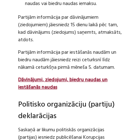
naudas vai biedru naudas iemaksu.
Partijām informācija par dāvinājumiem
(ziedojumiem) jāiesniedz 15 dienu laikā pēc tam,
kad dāvinājums (ziedojums) saņemts, atmaksāts,
atdots.
Partijām informācija par iestāšanās naudām un
biedru naudām jāiesniedz reizi ceturksnī līdz
nākamā ceturkšņa pirmā mēneša 5. datumam.
Dāvinājumi, ziedojumi, biedru naudas un
iestāšanās naudas
Politisko organizāciju (partiju)
deklarācijas
Saskaņā ar likumu politiskās organizācijas
(partijas) iesniedz publicēšanai Korupcijas