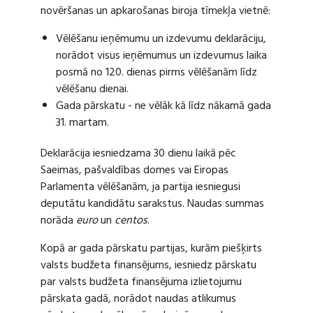
novēršanas un apkarošanas biroja tīmekļa vietnē:
Vēlēšanu ieņēmumu un izdevumu deklarāciju,
norādot visus ieņēmumus un izdevumus laika
posmā no 120. dienas pirms vēlēšanām līdz
vēlēšanu dienai.
Gada pārskatu - ne vēlāk kā līdz nākamā gada
31. martam.
Deklarācija iesniedzama 30 dienu laikā pēc
Saeimas, pašvaldības domes vai Eiropas
Parlamenta vēlēšanām, ja partija iesniegusi
deputātu kandidātu sarakstus. Naudas summas
norāda
euro
un
centos
.
Kopā ar gada pārskatu partijas, kurām piešķirts
valsts budžeta finansējums, iesniedz pārskatu
par valsts budžeta finansējuma izlietojumu
pārskata gadā, norādot naudas atlikumus