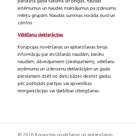
pārskata gada sākumā un beigās, naudas
ieņēmumus un naudas maksājumus pa izdevumu
mērķu grupām. Naudas summas norāda
euro
un
centos
.
Vēlēšanu deklarācijas
Korupcijas novēršanas un apkarošanas birojs
informāciju par iestāšanās naudām, biedru
naudām, dāvinājumiem (ziedojumiem), vēlēšanu
ieņēmumu un izdevumu deklarācijām un gada
pārskatiem dzēš no datu bāzes desmit gadus
pēc politiskās partijas vai apvienības
reorganizācijas vai darbības izbeigšanas.
© 2026 Korupcijas novēršanas un apkarošanas