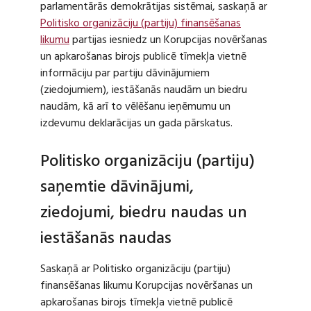
parlamentārās demokrātijas sistēmai, saskaņā ar
Politisko organizāciju (partiju) finansēšanas
likumu
partijas iesniedz un Korupcijas novēršanas
un apkarošanas birojs publicē tīmekļa vietnē
informāciju par partiju dāvinājumiem
(ziedojumiem), iestāšanās naudām un biedru
naudām, kā arī to vēlēšanu ieņēmumu un
izdevumu deklarācijas un gada pārskatus.
Politisko organizāciju (partiju)
saņemtie dāvinājumi,
ziedojumi, biedru naudas un
iestāšanās naudas
Saskaņā ar Politisko organizāciju (partiju)
finansēšanas likumu Korupcijas novēršanas un
apkarošanas birojs tīmekļa vietnē publicē