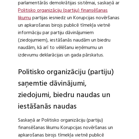
parlamentārās demokrātijas sistēmai, saskaņā ar
Politisko organizāciju (partiju) finansēšanas
likumu
partijas iesniedz un Korupcijas novēršanas
un apkarošanas birojs publicē tīmekļa vietnē
informāciju par partiju dāvinājumiem
(ziedojumiem), iestāšanās naudām un biedru
naudām, kā arī to vēlēšanu ieņēmumu un
izdevumu deklarācijas un gada pārskatus.
Politisko organizāciju (partiju)
saņemtie dāvinājumi,
ziedojumi, biedru naudas un
iestāšanās naudas
Saskaņā ar Politisko organizāciju (partiju)
finansēšanas likumu Korupcijas novēršanas un
apkarošanas birojs tīmekļa vietnē publicē