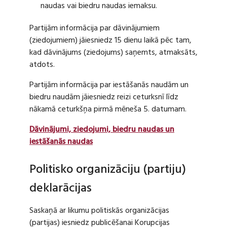
naudas vai biedru naudas iemaksu.
Partijām informācija par dāvinājumiem
(ziedojumiem) jāiesniedz 15 dienu laikā pēc tam,
kad dāvinājums (ziedojums) saņemts, atmaksāts,
atdots.
Partijām informācija par iestāšanās naudām un
biedru naudām jāiesniedz reizi ceturksnī līdz
nākamā ceturkšņa pirmā mēneša 5. datumam.
Dāvinājumi, ziedojumi, biedru naudas un
iestāšanās naudas
Politisko organizāciju (partiju)
deklarācijas
Saskaņā ar likumu politiskās organizācijas
(partijas) iesniedz publicēšanai Korupcijas