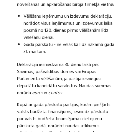
novēršanas un apkarošanas biroja tīmekļa vietnē:
Vēlēšanu ieņēmumu un izdevumu deklarāciju,
norādot visus ieņēmumus un izdevumus laika
posmā no 120. dienas pirms vēlēšanām līdz
vēlēšanu dienai.
Gada pārskatu - ne vēlāk kā līdz nākamā gada
31. martam.
Deklarācija iesniedzama 30 dienu laikā pēc
Saeimas, pašvaldības domes vai Eiropas
Parlamenta vēlēšanām, ja partija iesniegusi
deputātu kandidātu sarakstus. Naudas summas
norāda
euro
un
centos
.
Kopā ar gada pārskatu partijas, kurām piešķirts
valsts budžeta finansējums, iesniedz pārskatu
par valsts budžeta finansējuma izlietojumu
pārskata gadā, norādot naudas atlikumus