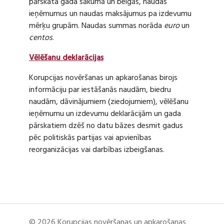
pārskata gada sākumā un beigās, naudas
ieņēmumus un naudas maksājumus pa izdevumu
mērķu grupām. Naudas summas norāda
euro
un
centos
.
Vēlēšanu deklarācijas
Korupcijas novēršanas un apkarošanas birojs
informāciju par iestāšanās naudām, biedru
naudām, dāvinājumiem (ziedojumiem), vēlēšanu
ieņēmumu un izdevumu deklarācijām un gada
pārskatiem dzēš no datu bāzes desmit gadus
pēc politiskās partijas vai apvienības
reorganizācijas vai darbības izbeigšanas.
© 2026 Korupcijas novēršanas un apkarošanas