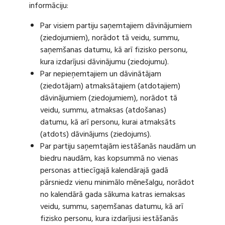
informāciju:
Par visiem partiju saņemtajiem dāvinājumiem
(ziedojumiem), norādot tā veidu, summu,
saņemšanas datumu, kā arī fizisko personu,
kura izdarījusi dāvinājumu (ziedojumu).
Par nepieņemtajiem un dāvinātājam
(ziedotājam) atmaksātajiem (atdotajiem)
dāvinājumiem (ziedojumiem), norādot tā
veidu, summu, atmaksas (atdošanas)
datumu, kā arī personu, kurai atmaksāts
(atdots) dāvinājums (ziedojums).
Par partiju saņemtajām iestāšanās naudām un
biedru naudām, kas kopsummā no vienas
personas attiecīgajā kalendārajā gadā
pārsniedz vienu minimālo mēnešalgu, norādot
no kalendārā gada sākuma katras iemaksas
veidu, summu, saņemšanas datumu, kā arī
fizisko personu, kura izdarījusi iestāšanās