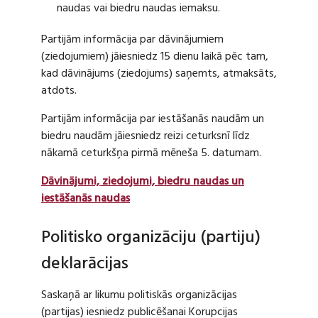
naudas vai biedru naudas iemaksu.
Partijām informācija par dāvinājumiem
(ziedojumiem) jāiesniedz 15 dienu laikā pēc tam,
kad dāvinājums (ziedojums) saņemts, atmaksāts,
atdots.
Partijām informācija par iestāšanās naudām un
biedru naudām jāiesniedz reizi ceturksnī līdz
nākamā ceturkšņa pirmā mēneša 5. datumam.
Dāvinājumi, ziedojumi, biedru naudas un
iestāšanās naudas
Politisko organizāciju (partiju)
deklarācijas
Saskaņā ar likumu politiskās organizācijas
(partijas) iesniedz publicēšanai Korupcijas