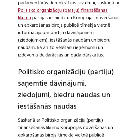
parlamentārās demokrātijas sistēmai, saskaņā ar
Politisko organizāciju (partiju) finansēšanas
likumu
partijas iesniedz un Korupcijas novēršanas
un apkarošanas birojs publicē tīmekļa vietnē
informāciju par partiju dāvinājumiem
(ziedojumiem), iestāšanās naudām un biedru
naudām, kā arī to vēlēšanu ieņēmumu un
izdevumu deklarācijas un gada pārskatus.
Politisko organizāciju (partiju)
saņemtie dāvinājumi,
ziedojumi, biedru naudas un
iestāšanās naudas
Saskaņā ar Politisko organizāciju (partiju)
finansēšanas likumu Korupcijas novēršanas un
apkarošanas birojs tīmekļa vietnē publicē