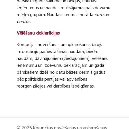
pārskata gada sākumā un beigās, naudas
ieņēmumus un naudas maksājumus pa izdevumu
mērķu grupām. Naudas summas norāda
euro
un
centos
.
Vēlēšanu deklarācijas
Korupcijas novēršanas un apkarošanas birojs
informāciju par iestāšanās naudām, biedru
naudām, dāvinājumiem (ziedojumiem), vēlēšanu
ieņēmumu un izdevumu deklarācijām un gada
pārskatiem dzēš no datu bāzes desmit gadus
pēc politiskās partijas vai apvienības
reorganizācijas vai darbības izbeigšanas.
© 2026 Korupcijas novēršanas un apkarošanas