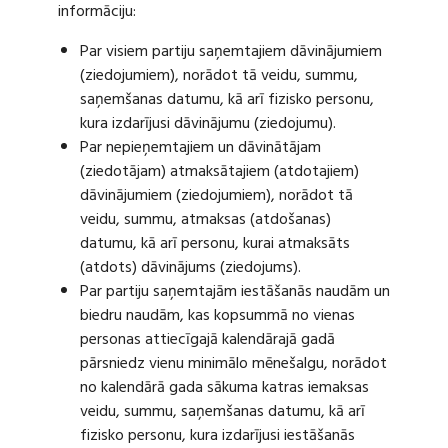
informāciju:
Par visiem partiju saņemtajiem dāvinājumiem
(ziedojumiem), norādot tā veidu, summu,
saņemšanas datumu, kā arī fizisko personu,
kura izdarījusi dāvinājumu (ziedojumu).
Par nepieņemtajiem un dāvinātājam
(ziedotājam) atmaksātajiem (atdotajiem)
dāvinājumiem (ziedojumiem), norādot tā
veidu, summu, atmaksas (atdošanas)
datumu, kā arī personu, kurai atmaksāts
(atdots) dāvinājums (ziedojums).
Par partiju saņemtajām iestāšanās naudām un
biedru naudām, kas kopsummā no vienas
personas attiecīgajā kalendārajā gadā
pārsniedz vienu minimālo mēnešalgu, norādot
no kalendārā gada sākuma katras iemaksas
veidu, summu, saņemšanas datumu, kā arī
fizisko personu, kura izdarījusi iestāšanās