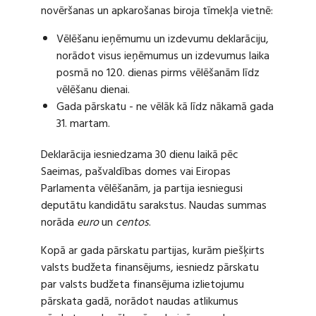
novēršanas un apkarošanas biroja tīmekļa vietnē:
Vēlēšanu ieņēmumu un izdevumu deklarāciju,
norādot visus ieņēmumus un izdevumus laika
posmā no 120. dienas pirms vēlēšanām līdz
vēlēšanu dienai.
Gada pārskatu - ne vēlāk kā līdz nākamā gada
31. martam.
Deklarācija iesniedzama 30 dienu laikā pēc
Saeimas, pašvaldības domes vai Eiropas
Parlamenta vēlēšanām, ja partija iesniegusi
deputātu kandidātu sarakstus. Naudas summas
norāda
euro
un
centos
.
Kopā ar gada pārskatu partijas, kurām piešķirts
valsts budžeta finansējums, iesniedz pārskatu
par valsts budžeta finansējuma izlietojumu
pārskata gadā, norādot naudas atlikumus