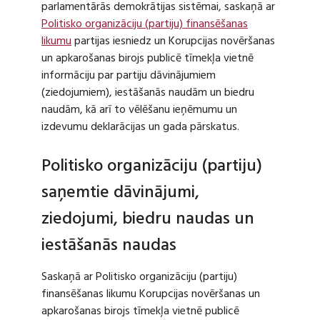
parlamentārās demokrātijas sistēmai, saskaņā ar
Politisko organizāciju (partiju) finansēšanas
likumu
partijas iesniedz un Korupcijas novēršanas
un apkarošanas birojs publicē tīmekļa vietnē
informāciju par partiju dāvinājumiem
(ziedojumiem), iestāšanās naudām un biedru
naudām, kā arī to vēlēšanu ieņēmumu un
izdevumu deklarācijas un gada pārskatus.
Politisko organizāciju (partiju)
saņemtie dāvinājumi,
ziedojumi, biedru naudas un
iestāšanās naudas
Saskaņā ar Politisko organizāciju (partiju)
finansēšanas likumu Korupcijas novēršanas un
apkarošanas birojs tīmekļa vietnē publicē