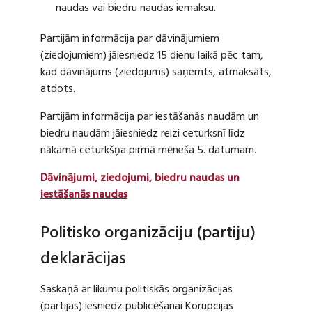
naudas vai biedru naudas iemaksu.
Partijām informācija par dāvinājumiem
(ziedojumiem) jāiesniedz 15 dienu laikā pēc tam,
kad dāvinājums (ziedojums) saņemts, atmaksāts,
atdots.
Partijām informācija par iestāšanās naudām un
biedru naudām jāiesniedz reizi ceturksnī līdz
nākamā ceturkšņa pirmā mēneša 5. datumam.
Dāvinājumi, ziedojumi, biedru naudas un
iestāšanās naudas
Politisko organizāciju (partiju)
deklarācijas
Saskaņā ar likumu politiskās organizācijas
(partijas) iesniedz publicēšanai Korupcijas