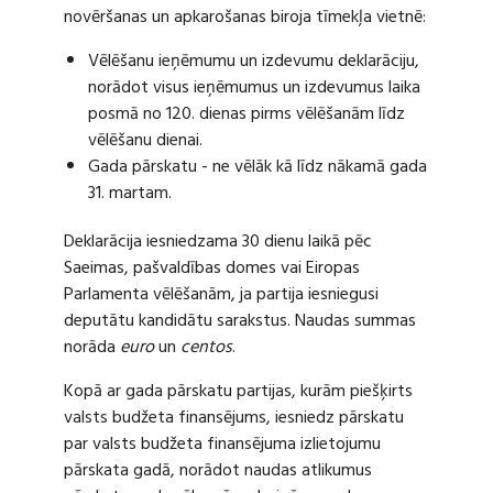
novēršanas un apkarošanas biroja tīmekļa vietnē:
Vēlēšanu ieņēmumu un izdevumu deklarāciju,
norādot visus ieņēmumus un izdevumus laika
posmā no 120. dienas pirms vēlēšanām līdz
vēlēšanu dienai.
Gada pārskatu - ne vēlāk kā līdz nākamā gada
31. martam.
Deklarācija iesniedzama 30 dienu laikā pēc
Saeimas, pašvaldības domes vai Eiropas
Parlamenta vēlēšanām, ja partija iesniegusi
deputātu kandidātu sarakstus. Naudas summas
norāda
euro
un
centos
.
Kopā ar gada pārskatu partijas, kurām piešķirts
valsts budžeta finansējums, iesniedz pārskatu
par valsts budžeta finansējuma izlietojumu
pārskata gadā, norādot naudas atlikumus