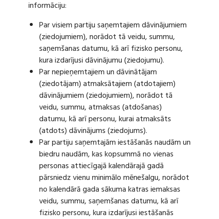
informāciju:
Par visiem partiju saņemtajiem dāvinājumiem
(ziedojumiem), norādot tā veidu, summu,
saņemšanas datumu, kā arī fizisko personu,
kura izdarījusi dāvinājumu (ziedojumu).
Par nepieņemtajiem un dāvinātājam
(ziedotājam) atmaksātajiem (atdotajiem)
dāvinājumiem (ziedojumiem), norādot tā
veidu, summu, atmaksas (atdošanas)
datumu, kā arī personu, kurai atmaksāts
(atdots) dāvinājums (ziedojums).
Par partiju saņemtajām iestāšanās naudām un
biedru naudām, kas kopsummā no vienas
personas attiecīgajā kalendārajā gadā
pārsniedz vienu minimālo mēnešalgu, norādot
no kalendārā gada sākuma katras iemaksas
veidu, summu, saņemšanas datumu, kā arī
fizisko personu, kura izdarījusi iestāšanās