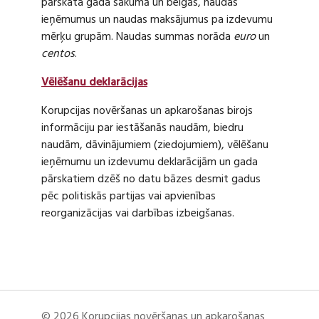
pārskata gada sākumā un beigās, naudas
ieņēmumus un naudas maksājumus pa izdevumu
mērķu grupām. Naudas summas norāda
euro
un
centos
.
Vēlēšanu deklarācijas
Korupcijas novēršanas un apkarošanas birojs
informāciju par iestāšanās naudām, biedru
naudām, dāvinājumiem (ziedojumiem), vēlēšanu
ieņēmumu un izdevumu deklarācijām un gada
pārskatiem dzēš no datu bāzes desmit gadus
pēc politiskās partijas vai apvienības
reorganizācijas vai darbības izbeigšanas.
© 2026 Korupcijas novēršanas un apkarošanas