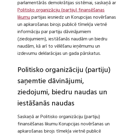
parlamentārās demokrātijas sistēmai, saskaņā ar
Politisko organizāciju (partiju) finansēšanas
likumu
partijas iesniedz un Korupcijas novēršanas
un apkarošanas birojs publicē tīmekļa vietnē
informāciju par partiju dāvinājumiem
(ziedojumiem), iestāšanās naudām un biedru
naudām, kā arī to vēlēšanu ieņēmumu un
izdevumu deklarācijas un gada pārskatus.
Politisko organizāciju (partiju)
saņemtie dāvinājumi,
ziedojumi, biedru naudas un
iestāšanās naudas
Saskaņā ar Politisko organizāciju (partiju)
finansēšanas likumu Korupcijas novēršanas un
apkarošanas birojs tīmekļa vietnē publicē