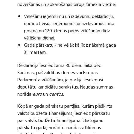
novēršanas un apkarošanas biroja tīmekļa vietnē:
Vēlēšanu ieņēmumu un izdevumu deklarāciju,
norādot visus ieņēmumus un izdevumus laika
posmā no 120. dienas pirms vēlēšanām līdz
vēlēšanu dienai.
Gada pārskatu - ne vēlāk kā līdz nākamā gada
31. martam.
Deklarācija iesniedzama 30 dienu laikā pēc
Saeimas, pašvaldības domes vai Eiropas
Parlamenta vēlēšanām, ja partija iesniegusi
deputātu kandidātu sarakstus. Naudas summas
norāda
euro
un
centos
.
Kopā ar gada pārskatu partijas, kurām piešķirts
valsts budžeta finansējums, iesniedz pārskatu
par valsts budžeta finansējuma izlietojumu
pārskata gadā, norādot naudas atlikumus