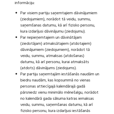
informāciju:
Par visiem partiju saņemtajiem dāvinājumiem
(ziedojumiem), norādot tā veidu, summu,
saņemšanas datumu, kā arī fizisko personu,
kura izdarījusi dāvinājumu (ziedojumu).
Par nepieņemtajiem un dāvinātājam
(ziedotājam) atmaksātajiem (atdotajiem)
dāvinājumiem (ziedojumiem), norādot tā
veidu, summu, atmaksas (atdošanas)
datumu, kā arī personu, kurai atmaksāts
(atdots) dāvinājums (ziedojums).
Par partiju saņemtajām iestāšanās naudām un
biedru naudām, kas kopsummā no vienas
personas attiecīgajā kalendārajā gadā
pārsniedz vienu minimālo mēnešalgu, norādot
no kalendārā gada sākuma katras iemaksas
veidu, summu, saņemšanas datumu, kā arī
fizisko personu, kura izdarījusi iestāšanās