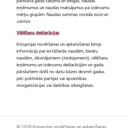
pārskata gada sākumā un beigās, naudas
ieņēmumus un naudas maksājumus pa izdevumu
mērķu grupām. Naudas summas norāda
euro
un
centos
.
Vēlēšanu deklarācijas
Korupcijas novēršanas un apkarošanas birojs
informāciju par iestāšanās naudām, biedru
naudām, dāvinājumiem (ziedojumiem), vēlēšanu
ieņēmumu un izdevumu deklarācijām un gada
pārskatiem dzēš no datu bāzes desmit gadus
pēc politiskās partijas vai apvienības
reorganizācijas vai darbības izbeigšanas.
© 2026 Korupcijas novēršanas un apkarošanas