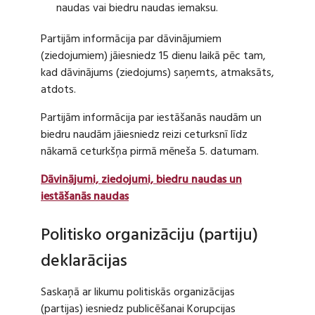
naudas vai biedru naudas iemaksu.
Partijām informācija par dāvinājumiem
(ziedojumiem) jāiesniedz 15 dienu laikā pēc tam,
kad dāvinājums (ziedojums) saņemts, atmaksāts,
atdots.
Partijām informācija par iestāšanās naudām un
biedru naudām jāiesniedz reizi ceturksnī līdz
nākamā ceturkšņa pirmā mēneša 5. datumam.
Dāvinājumi, ziedojumi, biedru naudas un
iestāšanās naudas
Politisko organizāciju (partiju)
deklarācijas
Saskaņā ar likumu politiskās organizācijas
(partijas) iesniedz publicēšanai Korupcijas