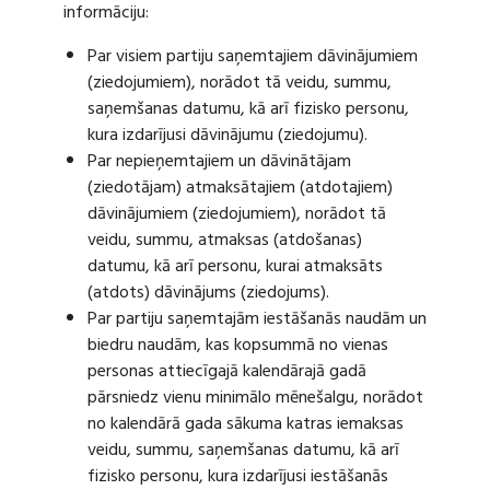
informāciju:
Par visiem partiju saņemtajiem dāvinājumiem
(ziedojumiem), norādot tā veidu, summu,
saņemšanas datumu, kā arī fizisko personu,
kura izdarījusi dāvinājumu (ziedojumu).
Par nepieņemtajiem un dāvinātājam
(ziedotājam) atmaksātajiem (atdotajiem)
dāvinājumiem (ziedojumiem), norādot tā
veidu, summu, atmaksas (atdošanas)
datumu, kā arī personu, kurai atmaksāts
(atdots) dāvinājums (ziedojums).
Par partiju saņemtajām iestāšanās naudām un
biedru naudām, kas kopsummā no vienas
personas attiecīgajā kalendārajā gadā
pārsniedz vienu minimālo mēnešalgu, norādot
no kalendārā gada sākuma katras iemaksas
veidu, summu, saņemšanas datumu, kā arī
fizisko personu, kura izdarījusi iestāšanās