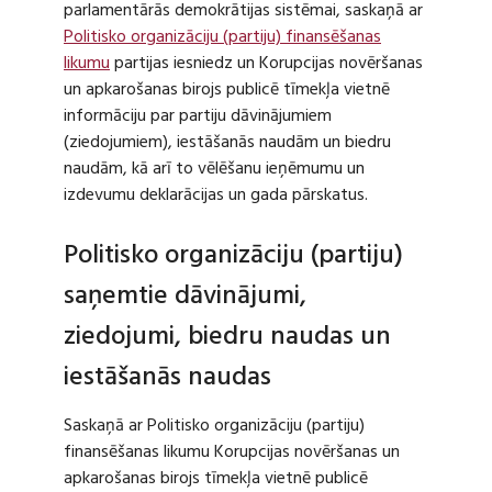
parlamentārās demokrātijas sistēmai, saskaņā ar
Politisko organizāciju (partiju) finansēšanas
likumu
partijas iesniedz un Korupcijas novēršanas
un apkarošanas birojs publicē tīmekļa vietnē
informāciju par partiju dāvinājumiem
(ziedojumiem), iestāšanās naudām un biedru
naudām, kā arī to vēlēšanu ieņēmumu un
izdevumu deklarācijas un gada pārskatus.
Politisko organizāciju (partiju)
saņemtie dāvinājumi,
ziedojumi, biedru naudas un
iestāšanās naudas
Saskaņā ar Politisko organizāciju (partiju)
finansēšanas likumu Korupcijas novēršanas un
apkarošanas birojs tīmekļa vietnē publicē