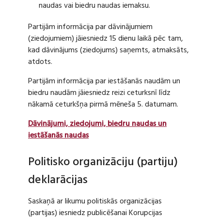
naudas vai biedru naudas iemaksu.
Partijām informācija par dāvinājumiem
(ziedojumiem) jāiesniedz 15 dienu laikā pēc tam,
kad dāvinājums (ziedojums) saņemts, atmaksāts,
atdots.
Partijām informācija par iestāšanās naudām un
biedru naudām jāiesniedz reizi ceturksnī līdz
nākamā ceturkšņa pirmā mēneša 5. datumam.
Dāvinājumi, ziedojumi, biedru naudas un
iestāšanās naudas
Politisko organizāciju (partiju)
deklarācijas
Saskaņā ar likumu politiskās organizācijas
(partijas) iesniedz publicēšanai Korupcijas