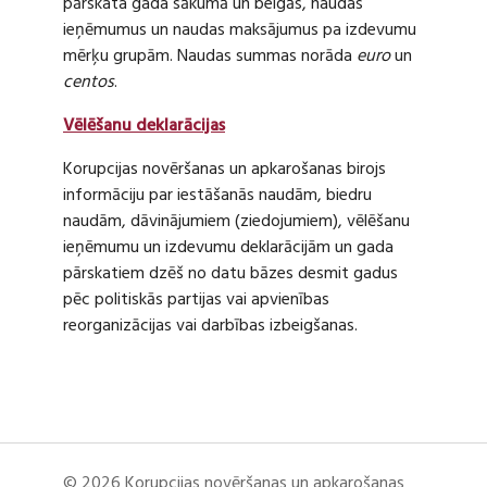
pārskata gada sākumā un beigās, naudas
ieņēmumus un naudas maksājumus pa izdevumu
mērķu grupām. Naudas summas norāda
euro
un
centos
.
Vēlēšanu deklarācijas
Korupcijas novēršanas un apkarošanas birojs
informāciju par iestāšanās naudām, biedru
naudām, dāvinājumiem (ziedojumiem), vēlēšanu
ieņēmumu un izdevumu deklarācijām un gada
pārskatiem dzēš no datu bāzes desmit gadus
pēc politiskās partijas vai apvienības
reorganizācijas vai darbības izbeigšanas.
© 2026 Korupcijas novēršanas un apkarošanas