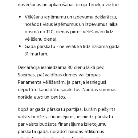
novēršanas un apkarošanas biroja tīmekļa vietnē:
Vēlēšanu ieņēmumu un izdevumu deklarāciju,
norādot visus ieņēmumus un izdevumus laika
posmā no 120. dienas pirms vēlēšanām līdz
vēlēšanu dienai.
Gada pārskatu - ne vēlāk kā līdz nākamā gada
31. martam.
Deklarācija iesniedzama 30 dienu laikā pēc
Saeimas, pašvaldības domes vai Eiropas
Parlamenta vēlēšanām, ja partija iesniegusi
deputātu kandidātu sarakstus. Naudas summas
norāda
euro
un
centos
.
Kopā ar gada pārskatu partijas, kurām piešķirts
valsts budžeta finansējums, iesniedz pārskatu
par valsts budžeta finansējuma izlietojumu
pārskata gadā, norādot naudas atlikumus