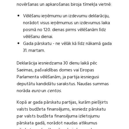
novēršanas un apkarošanas biroja tīmekļa vietnē:
Vēlēšanu ieņēmumu un izdevumu deklarāciju,
norādot visus ieņēmumus un izdevumus laika
posmā no 120. dienas pirms vēlēšanām līdz
vēlēšanu dienai.
Gada pārskatu - ne vēlāk kā līdz nākamā gada
31. martam.
Deklarācija iesniedzama 30 dienu laikā pēc
Saeimas, pašvaldības domes vai Eiropas
Parlamenta vēlēšanām, ja partija iesniegusi
deputātu kandidātu sarakstus. Naudas summas
norāda
euro
un
centos
.
Kopā ar gada pārskatu partijas, kurām piešķirts
valsts budžeta finansējums, iesniedz pārskatu
par valsts budžeta finansējuma izlietojumu
pārskata gadā, norādot naudas atlikumus