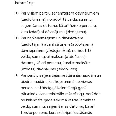
informāciju:
Par visiem partiju saņemtajiem dāvinājumiem
(ziedojumiem), norādot tā veidu, summu,
saņemšanas datumu, kā arī fizisko personu,
kura izdarījusi dāvinājumu (ziedojumu).
Par nepieņemtajiem un dāvinātājam
(ziedotājam) atmaksātajiem (atdotajiem)
dāvinājumiem (ziedojumiem), norādot tā
veidu, summu, atmaksas (atdošanas)
datumu, kā arī personu, kurai atmaksāts
(atdots) dāvinājums (ziedojums).
Par partiju saņemtajām iestāšanās naudām un
biedru naudām, kas kopsummā no vienas
personas attiecīgajā kalendārajā gadā
pārsniedz vienu minimālo mēnešalgu, norādot
no kalendārā gada sākuma katras iemaksas
veidu, summu, saņemšanas datumu, kā arī
fizisko personu, kura izdarījusi iestāšanās