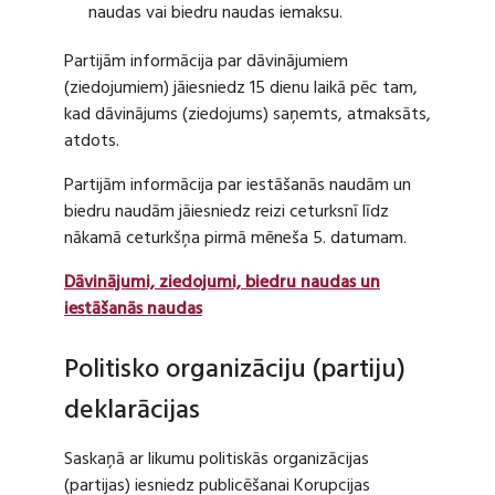
naudas vai biedru naudas iemaksu.
Partijām informācija par dāvinājumiem
(ziedojumiem) jāiesniedz 15 dienu laikā pēc tam,
kad dāvinājums (ziedojums) saņemts, atmaksāts,
atdots.
Partijām informācija par iestāšanās naudām un
biedru naudām jāiesniedz reizi ceturksnī līdz
nākamā ceturkšņa pirmā mēneša 5. datumam.
Dāvinājumi, ziedojumi, biedru naudas un
iestāšanās naudas
Politisko organizāciju (partiju)
deklarācijas
Saskaņā ar likumu politiskās organizācijas
(partijas) iesniedz publicēšanai Korupcijas