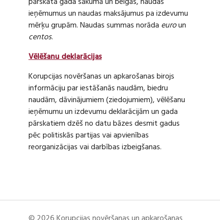
pārskata gada sākumā un beigās, naudas
ieņēmumus un naudas maksājumus pa izdevumu
mērķu grupām. Naudas summas norāda
euro
un
centos
.
Vēlēšanu deklarācijas
Korupcijas novēršanas un apkarošanas birojs
informāciju par iestāšanās naudām, biedru
naudām, dāvinājumiem (ziedojumiem), vēlēšanu
ieņēmumu un izdevumu deklarācijām un gada
pārskatiem dzēš no datu bāzes desmit gadus
pēc politiskās partijas vai apvienības
reorganizācijas vai darbības izbeigšanas.
© 2026 Korupcijas novēršanas un apkarošanas