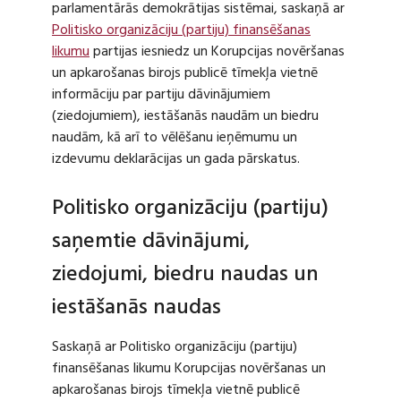
parlamentārās demokrātijas sistēmai, saskaņā ar
Politisko organizāciju (partiju) finansēšanas
likumu
partijas iesniedz un Korupcijas novēršanas
un apkarošanas birojs publicē tīmekļa vietnē
informāciju par partiju dāvinājumiem
(ziedojumiem), iestāšanās naudām un biedru
naudām, kā arī to vēlēšanu ieņēmumu un
izdevumu deklarācijas un gada pārskatus.
Politisko organizāciju (partiju)
saņemtie dāvinājumi,
ziedojumi, biedru naudas un
iestāšanās naudas
Saskaņā ar Politisko organizāciju (partiju)
finansēšanas likumu Korupcijas novēršanas un
apkarošanas birojs tīmekļa vietnē publicē