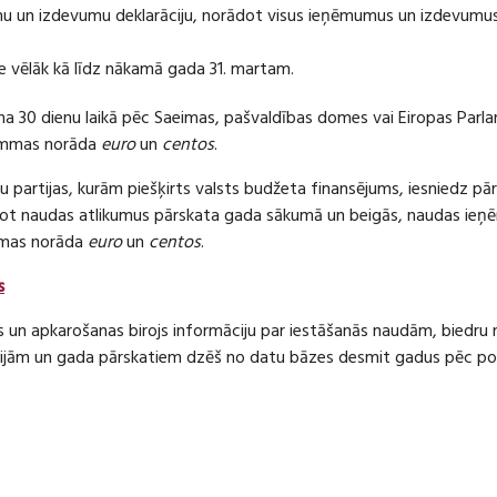
 un izdevumu deklarāciju, norādot visus ieņēmumus un izdevumus 
e vēlāk kā līdz nākamā gada 31. martam.
ma 30 dienu laikā pēc Saeimas, pašvaldības domes vai Eiropas Parl
ummas norāda
euro
un
centos
.
 partijas, kurām piešķirts valsts budžeta finansējums, iesniedz pā
dot naudas atlikumus pārskata gada sākumā un beigās, naudas i
mas norāda
euro
un
centos
.
s
s un apkarošanas birojs informāciju par iestāšanās naudām, bied
jām un gada pārskatiem dzēš no datu bāzes desmit gadus pēc politi