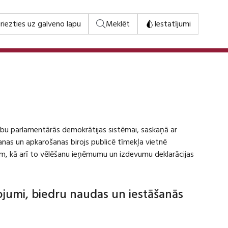
riezties uz galveno lapu
Meklēt
Iestatījumi
stību parlamentārās demokrātijas sistēmai, saskaņā ar
šanas un apkarošanas birojs publicē tīmekļa vietnē
m, kā arī to vēlēšanu ieņēmumu un izdevumu deklarācijas
dojumi, biedru naudas un iestāšanās