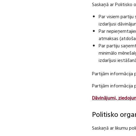
Saskaņā ar Politisko 
Par visiem partij
izdarījusi dāvināj
Par nepieņemtajie
atmaksas (atdošan
Par partiju saņem
minimālo mēnešalg
izdarījusi iestāša
Partijām informācija 
Partijām informācija
Dāvinājumi, ziedoju
Politisko orga
Saskaņā ar likumu pol