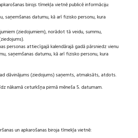
apkarošanas birojs tīmekļa vietnē publicē informāciju:
u, saņemšanas datumu, kā arī fizisko personu, kura
ājumiem (ziedojumiem), norādot tā veidu, summu,
(ziedojums).
s personas attiecīgajā kalendārajā gadā pārsniedz vienu
u, saņemšanas datumu, kā arī fizisko personu, kura
 kad dāvinājums (ziedojums) saņemts, atmaksāts, atdots.
ī līdz nākamā ceturkšņa pirmā mēneša 5. datumam.
vēršanas un apkarošanas biroja tīmekļa vietnē: