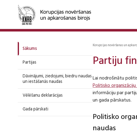
Korupcijas novēršanas un apkar
Sākums
Partiju f
Partijas
Dāvinājumi, ziedojumi, biedru naudas
Lai nodrošinātu polit
un iestāšanās naudas
Politisko organizāciju
informāciju par part
Vēlēšanu deklarācijas
un gada pārskatus.
Gada pārskati
Politisko org
naudas