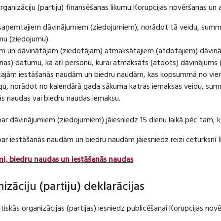
organizāciju (partiju) finansēšanas likumu Korupcijas novēršanas un 
u saņemtajiem dāvinājumiem (ziedojumiem), norādot tā veidu, summ
umu (ziedojumu).
m un dāvinātājam (ziedotājam) atmaksātajiem (atdotajiem) dāvin
as) datumu, kā arī personu, kurai atmaksāts (atdots) dāvinājums 
tajām iestāšanās naudām un biedru naudām, kas kopsummā no viena
u, norādot no kalendārā gada sākuma katras iemaksas veidu, summ
nās naudas vai biedru naudas iemaksu.
par dāvinājumiem (ziedojumiem) jāiesniedz 15 dienu laikā pēc tam,
 par iestāšanās naudām un biedru naudām jāiesniedz reizi ceturksn
mi, biedru naudas un iestāšanās naudas
nizāciju (partiju) deklarācijas
itiskās organizācijas (partijas) iesniedz publicēšanai Korupcijas no