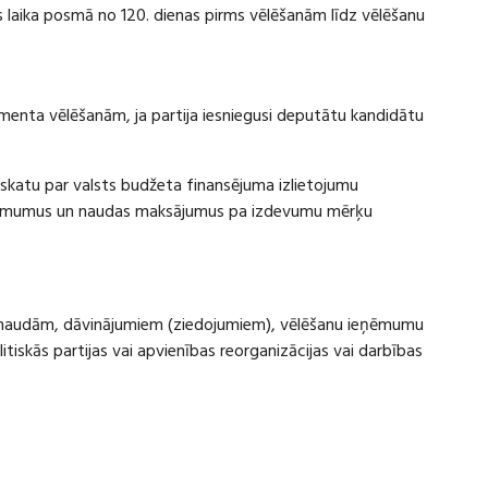
laika posmā no 120. dienas pirms vēlēšanām līdz vēlēšanu
amenta vēlēšanām, ja partija iesniegusi deputātu kandidātu
rskatu par valsts budžeta finansējuma izlietojumu
eņēmumus un naudas maksājumus pa izdevumu mērķu
ru naudām, dāvinājumiem (ziedojumiem), vēlēšanu ieņēmumu
skās partijas vai apvienības reorganizācijas vai darbības