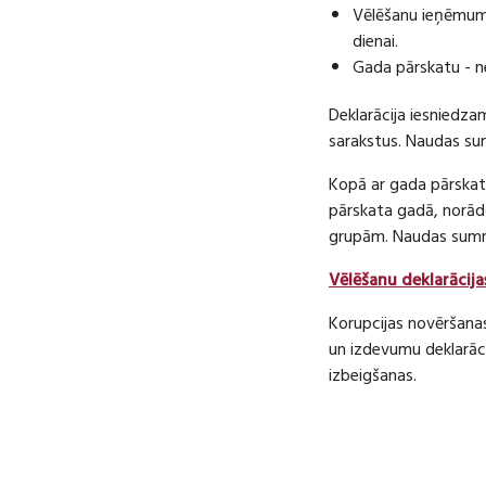
Vēlēšanu ieņēmumu
dienai.
Gada pārskatu - n
Deklarācija iesniedza
sarakstus. Naudas s
Kopā ar gada pārskatu
pārskata gadā, norā
grupām. Naudas sum
Vēlēšanu deklarācija
Korupcijas novēršana
un izdevumu deklarāci
izbeigšanas.