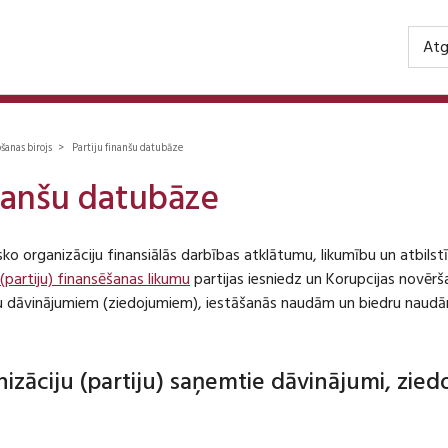
Atg
ošanas birojs > Partiju finanšu datubāze
inanšu datubāze
isko organizāciju finansiālās darbības atklātumu, likumību un atbil
 (partiju) finansēšanas likumu
partijas iesniedz un Korupcijas novēr
iju dāvinājumiem (ziedojumiem), iestāšanās naudām un biedru naudā
anizāciju (partiju) saņemtie dāvinājumi, zie