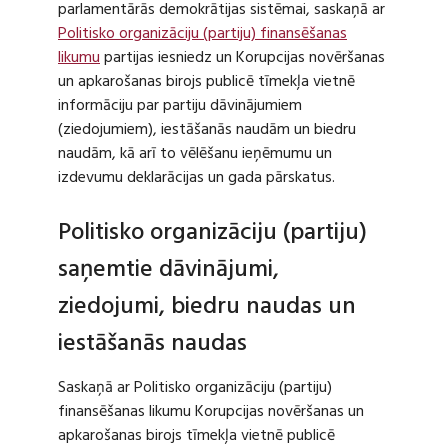
parlamentārās demokrātijas sistēmai, saskaņā ar
Politisko organizāciju (partiju) finansēšanas
likumu
partijas iesniedz un Korupcijas novēršanas
un apkarošanas birojs publicē tīmekļa vietnē
informāciju par partiju dāvinājumiem
(ziedojumiem), iestāšanās naudām un biedru
naudām, kā arī to vēlēšanu ieņēmumu un
izdevumu deklarācijas un gada pārskatus.
Politisko organizāciju (partiju)
saņemtie dāvinājumi,
ziedojumi, biedru naudas un
iestāšanās naudas
Saskaņā ar Politisko organizāciju (partiju)
finansēšanas likumu Korupcijas novēršanas un
apkarošanas birojs tīmekļa vietnē publicē