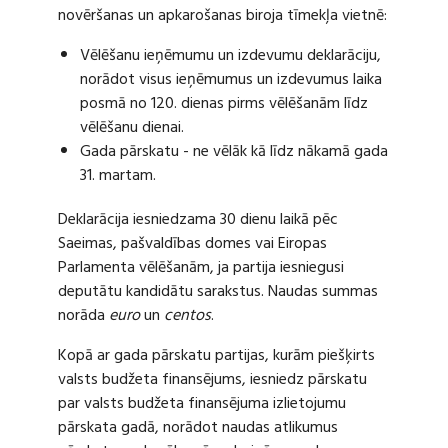
novēršanas un apkarošanas biroja tīmekļa vietnē:
Vēlēšanu ieņēmumu un izdevumu deklarāciju,
norādot visus ieņēmumus un izdevumus laika
posmā no 120. dienas pirms vēlēšanām līdz
vēlēšanu dienai.
Gada pārskatu - ne vēlāk kā līdz nākamā gada
31. martam.
Deklarācija iesniedzama 30 dienu laikā pēc
Saeimas, pašvaldības domes vai Eiropas
Parlamenta vēlēšanām, ja partija iesniegusi
deputātu kandidātu sarakstus. Naudas summas
norāda
euro
un
centos
.
Kopā ar gada pārskatu partijas, kurām piešķirts
valsts budžeta finansējums, iesniedz pārskatu
par valsts budžeta finansējuma izlietojumu
pārskata gadā, norādot naudas atlikumus