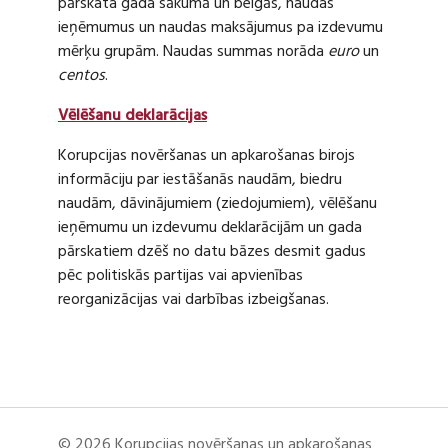
pārskata gada sākumā un beigās, naudas
ieņēmumus un naudas maksājumus pa izdevumu
mērķu grupām. Naudas summas norāda
euro
un
centos
.
Vēlēšanu deklarācijas
Korupcijas novēršanas un apkarošanas birojs
informāciju par iestāšanās naudām, biedru
naudām, dāvinājumiem (ziedojumiem), vēlēšanu
ieņēmumu un izdevumu deklarācijām un gada
pārskatiem dzēš no datu bāzes desmit gadus
pēc politiskās partijas vai apvienības
reorganizācijas vai darbības izbeigšanas.
© 2026 Korupcijas novēršanas un apkarošanas