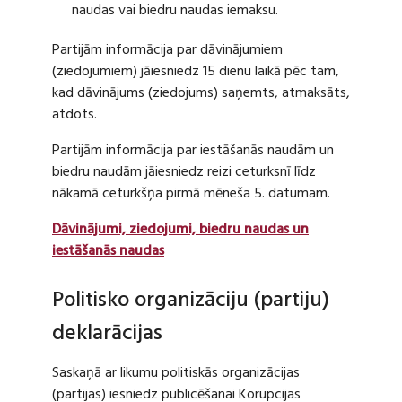
naudas vai biedru naudas iemaksu.
Partijām informācija par dāvinājumiem
(ziedojumiem) jāiesniedz 15 dienu laikā pēc tam,
kad dāvinājums (ziedojums) saņemts, atmaksāts,
atdots.
Partijām informācija par iestāšanās naudām un
biedru naudām jāiesniedz reizi ceturksnī līdz
nākamā ceturkšņa pirmā mēneša 5. datumam.
Dāvinājumi, ziedojumi, biedru naudas un
iestāšanās naudas
Politisko organizāciju (partiju)
deklarācijas
Saskaņā ar likumu politiskās organizācijas
(partijas) iesniedz publicēšanai Korupcijas