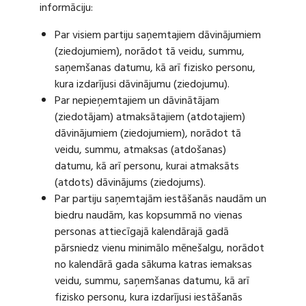
informāciju:
Par visiem partiju saņemtajiem dāvinājumiem
(ziedojumiem), norādot tā veidu, summu,
saņemšanas datumu, kā arī fizisko personu,
kura izdarījusi dāvinājumu (ziedojumu).
Par nepieņemtajiem un dāvinātājam
(ziedotājam) atmaksātajiem (atdotajiem)
dāvinājumiem (ziedojumiem), norādot tā
veidu, summu, atmaksas (atdošanas)
datumu, kā arī personu, kurai atmaksāts
(atdots) dāvinājums (ziedojums).
Par partiju saņemtajām iestāšanās naudām un
biedru naudām, kas kopsummā no vienas
personas attiecīgajā kalendārajā gadā
pārsniedz vienu minimālo mēnešalgu, norādot
no kalendārā gada sākuma katras iemaksas
veidu, summu, saņemšanas datumu, kā arī
fizisko personu, kura izdarījusi iestāšanās