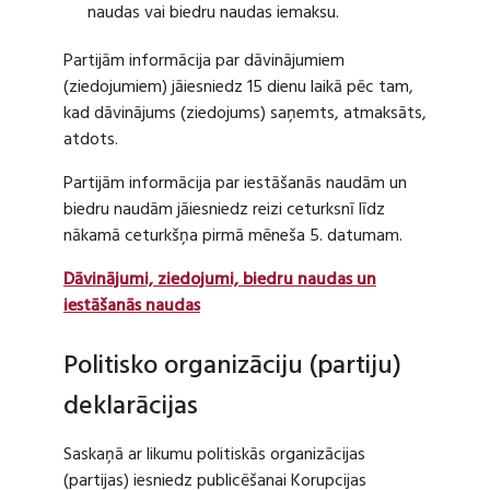
naudas vai biedru naudas iemaksu.
Partijām informācija par dāvinājumiem
(ziedojumiem) jāiesniedz 15 dienu laikā pēc tam,
kad dāvinājums (ziedojums) saņemts, atmaksāts,
atdots.
Partijām informācija par iestāšanās naudām un
biedru naudām jāiesniedz reizi ceturksnī līdz
nākamā ceturkšņa pirmā mēneša 5. datumam.
Dāvinājumi, ziedojumi, biedru naudas un
iestāšanās naudas
Politisko organizāciju (partiju)
deklarācijas
Saskaņā ar likumu politiskās organizācijas
(partijas) iesniedz publicēšanai Korupcijas