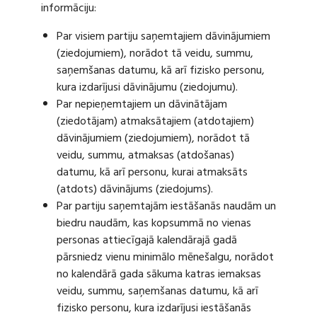
informāciju:
Par visiem partiju saņemtajiem dāvinājumiem
(ziedojumiem), norādot tā veidu, summu,
saņemšanas datumu, kā arī fizisko personu,
kura izdarījusi dāvinājumu (ziedojumu).
Par nepieņemtajiem un dāvinātājam
(ziedotājam) atmaksātajiem (atdotajiem)
dāvinājumiem (ziedojumiem), norādot tā
veidu, summu, atmaksas (atdošanas)
datumu, kā arī personu, kurai atmaksāts
(atdots) dāvinājums (ziedojums).
Par partiju saņemtajām iestāšanās naudām un
biedru naudām, kas kopsummā no vienas
personas attiecīgajā kalendārajā gadā
pārsniedz vienu minimālo mēnešalgu, norādot
no kalendārā gada sākuma katras iemaksas
veidu, summu, saņemšanas datumu, kā arī
fizisko personu, kura izdarījusi iestāšanās