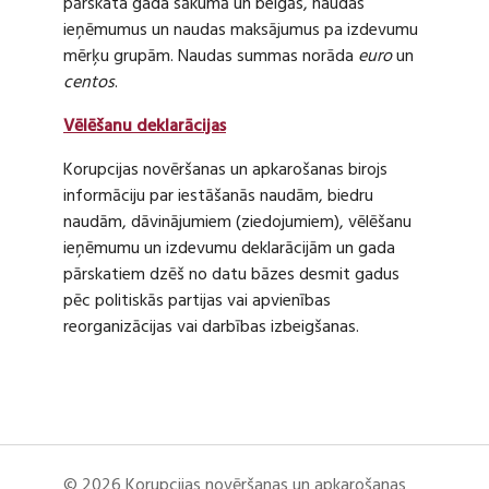
pārskata gada sākumā un beigās, naudas
ieņēmumus un naudas maksājumus pa izdevumu
mērķu grupām. Naudas summas norāda
euro
un
centos
.
Vēlēšanu deklarācijas
Korupcijas novēršanas un apkarošanas birojs
informāciju par iestāšanās naudām, biedru
naudām, dāvinājumiem (ziedojumiem), vēlēšanu
ieņēmumu un izdevumu deklarācijām un gada
pārskatiem dzēš no datu bāzes desmit gadus
pēc politiskās partijas vai apvienības
reorganizācijas vai darbības izbeigšanas.
© 2026 Korupcijas novēršanas un apkarošanas