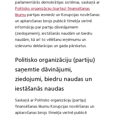
parlamentārās demokrātijas sistēmai, saskaņā ar
Politisko organizāciju (partiju) finansēšanas
likumu
partijas iesniedz un Korupcijas novēršanas
un apkarošanas birojs publicē tīmekļa vietnē
informāciju par partiju dāvinājumiem
(ziedojumiem), iestāšanās naudām un biedru
naudām, kā arī to vēlēšanu ieņēmumu un
izdevumu deklarācijas un gada pārskatus.
Politisko organizāciju (partiju)
saņemtie dāvinājumi,
ziedojumi, biedru naudas un
iestāšanās naudas
Saskaņā ar Politisko organizāciju (partiju)
finansēšanas likumu Korupcijas novēršanas un
apkarošanas birojs tīmekļa vietnē publicē