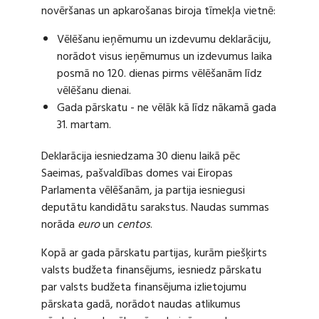
novēršanas un apkarošanas biroja tīmekļa vietnē:
Vēlēšanu ieņēmumu un izdevumu deklarāciju,
norādot visus ieņēmumus un izdevumus laika
posmā no 120. dienas pirms vēlēšanām līdz
vēlēšanu dienai.
Gada pārskatu - ne vēlāk kā līdz nākamā gada
31. martam.
Deklarācija iesniedzama 30 dienu laikā pēc
Saeimas, pašvaldības domes vai Eiropas
Parlamenta vēlēšanām, ja partija iesniegusi
deputātu kandidātu sarakstus. Naudas summas
norāda
euro
un
centos
.
Kopā ar gada pārskatu partijas, kurām piešķirts
valsts budžeta finansējums, iesniedz pārskatu
par valsts budžeta finansējuma izlietojumu
pārskata gadā, norādot naudas atlikumus