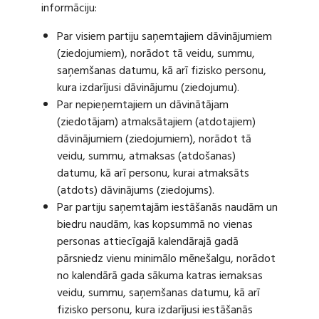
informāciju:
Par visiem partiju saņemtajiem dāvinājumiem
(ziedojumiem), norādot tā veidu, summu,
saņemšanas datumu, kā arī fizisko personu,
kura izdarījusi dāvinājumu (ziedojumu).
Par nepieņemtajiem un dāvinātājam
(ziedotājam) atmaksātajiem (atdotajiem)
dāvinājumiem (ziedojumiem), norādot tā
veidu, summu, atmaksas (atdošanas)
datumu, kā arī personu, kurai atmaksāts
(atdots) dāvinājums (ziedojums).
Par partiju saņemtajām iestāšanās naudām un
biedru naudām, kas kopsummā no vienas
personas attiecīgajā kalendārajā gadā
pārsniedz vienu minimālo mēnešalgu, norādot
no kalendārā gada sākuma katras iemaksas
veidu, summu, saņemšanas datumu, kā arī
fizisko personu, kura izdarījusi iestāšanās