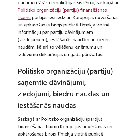
parlamentārās demokrātijas sistēmai, saskaņā ar
Politisko organizāciju (partiju) finansēšanas
likumu
partijas iesniedz un Korupcijas novēršanas
un apkarošanas birojs publicē tīmekļa vietnē
informāciju par partiju dāvinājumiem
(ziedojumiem), iestāšanās naudām un biedru
naudām, kā arī to vēlēšanu ieņēmumu un
izdevumu deklarācijas un gada pārskatus.
Politisko organizāciju (partiju)
saņemtie dāvinājumi,
ziedojumi, biedru naudas un
iestāšanās naudas
Saskaņā ar Politisko organizāciju (partiju)
finansēšanas likumu Korupcijas novēršanas un
apkarošanas birojs tīmekļa vietnē publicē