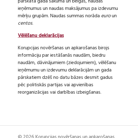
pārskata gada sākumā un beigās, naudas
ieņēmumus un naudas maksājumus pa izdevumu
mērķu grupām. Naudas summas norāda
euro
un
centos
.
Vēlēšanu deklarācijas
Korupcijas novēršanas un apkarošanas birojs
informāciju par iestāšanās naudām, biedru
naudām, dāvinājumiem (ziedojumiem), vēlēšanu
ieņēmumu un izdevumu deklarācijām un gada
pārskatiem dzēš no datu bāzes desmit gadus
pēc politiskās partijas vai apvienības
reorganizācijas vai darbības izbeigšanas.
© 2026 Korupcijas novēršanas un apkarošanas