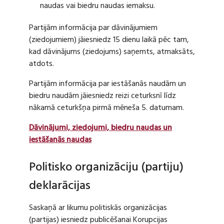
naudas vai biedru naudas iemaksu.
Partijām informācija par dāvinājumiem
(ziedojumiem) jāiesniedz 15 dienu laikā pēc tam,
kad dāvinājums (ziedojums) saņemts, atmaksāts,
atdots.
Partijām informācija par iestāšanās naudām un
biedru naudām jāiesniedz reizi ceturksnī līdz
nākamā ceturkšņa pirmā mēneša 5. datumam.
Dāvinājumi, ziedojumi, biedru naudas un
iestāšanās naudas
Politisko organizāciju (partiju)
deklarācijas
Saskaņā ar likumu politiskās organizācijas
(partijas) iesniedz publicēšanai Korupcijas