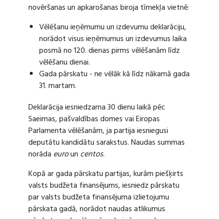
novēršanas un apkarošanas biroja tīmekļa vietnē:
Vēlēšanu ieņēmumu un izdevumu deklarāciju,
norādot visus ieņēmumus un izdevumus laika
posmā no 120. dienas pirms vēlēšanām līdz
vēlēšanu dienai.
Gada pārskatu - ne vēlāk kā līdz nākamā gada
31. martam.
Deklarācija iesniedzama 30 dienu laikā pēc
Saeimas, pašvaldības domes vai Eiropas
Parlamenta vēlēšanām, ja partija iesniegusi
deputātu kandidātu sarakstus. Naudas summas
norāda
euro
un
centos
.
Kopā ar gada pārskatu partijas, kurām piešķirts
valsts budžeta finansējums, iesniedz pārskatu
par valsts budžeta finansējuma izlietojumu
pārskata gadā, norādot naudas atlikumus