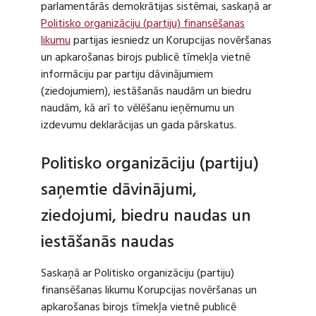
parlamentārās demokrātijas sistēmai, saskaņā ar
Politisko organizāciju (partiju) finansēšanas
likumu
partijas iesniedz un Korupcijas novēršanas
un apkarošanas birojs publicē tīmekļa vietnē
informāciju par partiju dāvinājumiem
(ziedojumiem), iestāšanās naudām un biedru
naudām, kā arī to vēlēšanu ieņēmumu un
izdevumu deklarācijas un gada pārskatus.
Politisko organizāciju (partiju)
saņemtie dāvinājumi,
ziedojumi, biedru naudas un
iestāšanās naudas
Saskaņā ar Politisko organizāciju (partiju)
finansēšanas likumu Korupcijas novēršanas un
apkarošanas birojs tīmekļa vietnē publicē