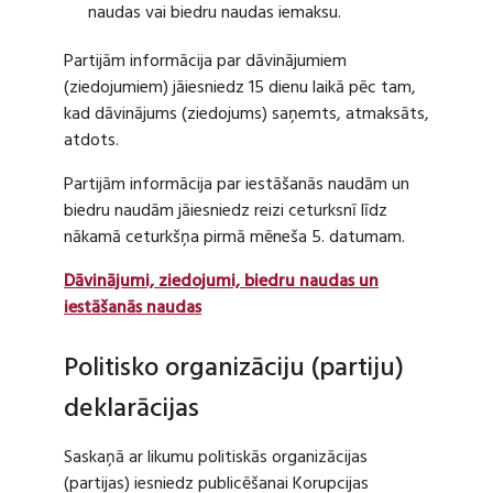
naudas vai biedru naudas iemaksu.
Partijām informācija par dāvinājumiem
(ziedojumiem) jāiesniedz 15 dienu laikā pēc tam,
kad dāvinājums (ziedojums) saņemts, atmaksāts,
atdots.
Partijām informācija par iestāšanās naudām un
biedru naudām jāiesniedz reizi ceturksnī līdz
nākamā ceturkšņa pirmā mēneša 5. datumam.
Dāvinājumi, ziedojumi, biedru naudas un
iestāšanās naudas
Politisko organizāciju (partiju)
deklarācijas
Saskaņā ar likumu politiskās organizācijas
(partijas) iesniedz publicēšanai Korupcijas