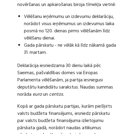
novēršanas un apkarošanas biroja tīmekļa vietnē:
Vēlēšanu ieņēmumu un izdevumu deklarāciju,
norādot visus ieņēmumus un izdevumus laika
posmā no 120. dienas pirms vēlēšanām līdz
vēlēšanu dienai.
Gada pārskatu - ne vēlāk kā līdz nākamā gada
31. martam.
Deklarācija iesniedzama 30 dienu laikā pēc
Saeimas, pašvaldības domes vai Eiropas
Parlamenta vēlēšanām, ja partija iesniegusi
deputātu kandidātu sarakstus. Naudas summas
norāda
euro
un
centos
.
Kopā ar gada pārskatu partijas, kurām piešķirts
valsts budžeta finansējums, iesniedz pārskatu
par valsts budžeta finansējuma izlietojumu
pārskata gadā, norādot naudas atlikumus