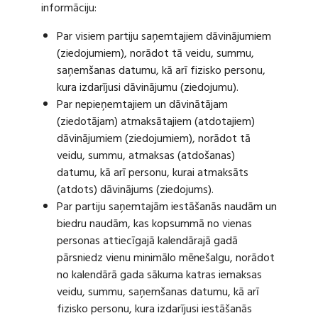
informāciju:
Par visiem partiju saņemtajiem dāvinājumiem
(ziedojumiem), norādot tā veidu, summu,
saņemšanas datumu, kā arī fizisko personu,
kura izdarījusi dāvinājumu (ziedojumu).
Par nepieņemtajiem un dāvinātājam
(ziedotājam) atmaksātajiem (atdotajiem)
dāvinājumiem (ziedojumiem), norādot tā
veidu, summu, atmaksas (atdošanas)
datumu, kā arī personu, kurai atmaksāts
(atdots) dāvinājums (ziedojums).
Par partiju saņemtajām iestāšanās naudām un
biedru naudām, kas kopsummā no vienas
personas attiecīgajā kalendārajā gadā
pārsniedz vienu minimālo mēnešalgu, norādot
no kalendārā gada sākuma katras iemaksas
veidu, summu, saņemšanas datumu, kā arī
fizisko personu, kura izdarījusi iestāšanās