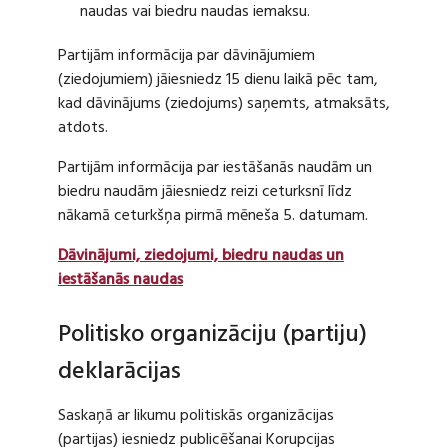
naudas vai biedru naudas iemaksu.
Partijām informācija par dāvinājumiem
(ziedojumiem) jāiesniedz 15 dienu laikā pēc tam,
kad dāvinājums (ziedojums) saņemts, atmaksāts,
atdots.
Partijām informācija par iestāšanās naudām un
biedru naudām jāiesniedz reizi ceturksnī līdz
nākamā ceturkšņa pirmā mēneša 5. datumam.
Dāvinājumi, ziedojumi, biedru naudas un
iestāšanās naudas
Politisko organizāciju (partiju)
deklarācijas
Saskaņā ar likumu politiskās organizācijas
(partijas) iesniedz publicēšanai Korupcijas