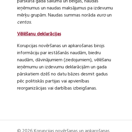
pārskata gada sākumā un beigās, naudas
ieņēmumus un naudas maksājumus pa izdevumu
mērķu grupām. Naudas summas norāda
euro
un
centos
.
Vēlēšanu deklarācijas
Korupcijas novēršanas un apkarošanas birojs
informāciju par iestāšanās naudām, biedru
naudām, dāvinājumiem (ziedojumiem), vēlēšanu
ieņēmumu un izdevumu deklarācijām un gada
pārskatiem dzēš no datu bāzes desmit gadus
pēc politiskās partijas vai apvienības
reorganizācijas vai darbības izbeigšanas.
© 2026 Korupcijas novēršanas un apkarošanas