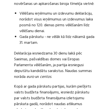
novēršanas un apkarošanas biroja tīmekļa vietnē:
Vēlēšanu ieņēmumu un izdevumu deklarāciju,
norādot visus ieņēmumus un izdevumus laika
posmā no 120. dienas pirms vēlēšanām līdz
vēlēšanu dienai.
Gada pārskatu - ne vēlāk kā līdz nākamā gada
31. martam.
Deklarācija iesniedzama 30 dienu laikā pēc
Saeimas, pašvaldības domes vai Eiropas
Parlamenta vēlēšanām, ja partija iesniegusi
deputātu kandidātu sarakstus. Naudas summas
norāda
euro
un
centos
.
Kopā ar gada pārskatu partijas, kurām piešķirts
valsts budžeta finansējums, iesniedz pārskatu
par valsts budžeta finansējuma izlietojumu
pārskata gadā, norādot naudas atlikumus