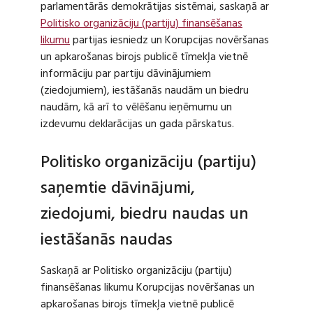
parlamentārās demokrātijas sistēmai, saskaņā ar
Politisko organizāciju (partiju) finansēšanas
likumu
partijas iesniedz un Korupcijas novēršanas
un apkarošanas birojs publicē tīmekļa vietnē
informāciju par partiju dāvinājumiem
(ziedojumiem), iestāšanās naudām un biedru
naudām, kā arī to vēlēšanu ieņēmumu un
izdevumu deklarācijas un gada pārskatus.
Politisko organizāciju (partiju)
saņemtie dāvinājumi,
ziedojumi, biedru naudas un
iestāšanās naudas
Saskaņā ar Politisko organizāciju (partiju)
finansēšanas likumu Korupcijas novēršanas un
apkarošanas birojs tīmekļa vietnē publicē