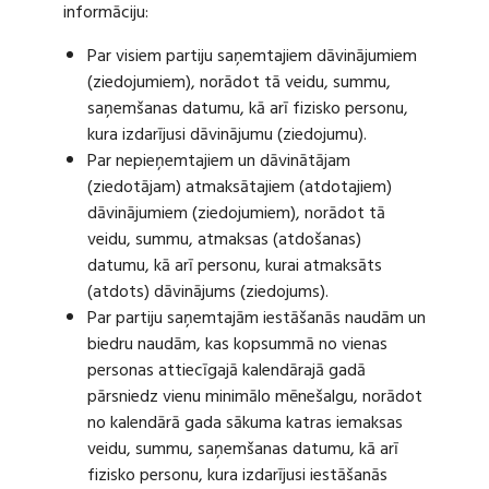
informāciju:
Par visiem partiju saņemtajiem dāvinājumiem
(ziedojumiem), norādot tā veidu, summu,
saņemšanas datumu, kā arī fizisko personu,
kura izdarījusi dāvinājumu (ziedojumu).
Par nepieņemtajiem un dāvinātājam
(ziedotājam) atmaksātajiem (atdotajiem)
dāvinājumiem (ziedojumiem), norādot tā
veidu, summu, atmaksas (atdošanas)
datumu, kā arī personu, kurai atmaksāts
(atdots) dāvinājums (ziedojums).
Par partiju saņemtajām iestāšanās naudām un
biedru naudām, kas kopsummā no vienas
personas attiecīgajā kalendārajā gadā
pārsniedz vienu minimālo mēnešalgu, norādot
no kalendārā gada sākuma katras iemaksas
veidu, summu, saņemšanas datumu, kā arī
fizisko personu, kura izdarījusi iestāšanās