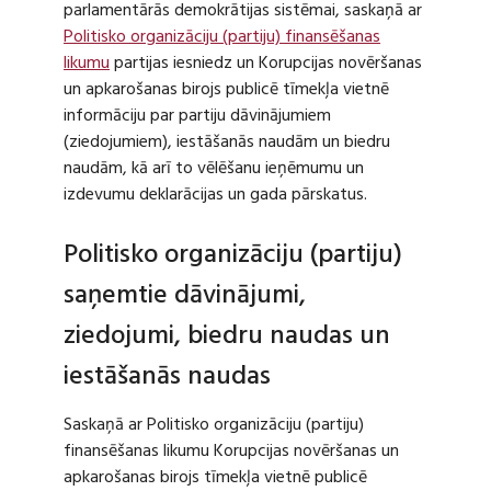
parlamentārās demokrātijas sistēmai, saskaņā ar
Politisko organizāciju (partiju) finansēšanas
likumu
partijas iesniedz un Korupcijas novēršanas
un apkarošanas birojs publicē tīmekļa vietnē
informāciju par partiju dāvinājumiem
(ziedojumiem), iestāšanās naudām un biedru
naudām, kā arī to vēlēšanu ieņēmumu un
izdevumu deklarācijas un gada pārskatus.
Politisko organizāciju (partiju)
saņemtie dāvinājumi,
ziedojumi, biedru naudas un
iestāšanās naudas
Saskaņā ar Politisko organizāciju (partiju)
finansēšanas likumu Korupcijas novēršanas un
apkarošanas birojs tīmekļa vietnē publicē