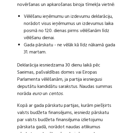
novēršanas un apkarošanas biroja tīmekļa vietnē:
Vēlēšanu ieņēmumu un izdevumu deklarāciju,
norādot visus ieņēmumus un izdevumus laika
posmā no 120. dienas pirms vēlēšanām līdz
vēlēšanu dienai.
Gada pārskatu - ne vēlāk kā līdz nākamā gada
31. martam.
Deklarācija iesniedzama 30 dienu laikā pēc
Saeimas, pašvaldības domes vai Eiropas
Parlamenta vēlēšanām, ja partija iesniegusi
deputātu kandidātu sarakstus. Naudas summas
norāda
euro
un
centos
.
Kopā ar gada pārskatu partijas, kurām piešķirts
valsts budžeta finansējums, iesniedz pārskatu
par valsts budžeta finansējuma izlietojumu
pārskata gadā, norādot naudas atlikumus