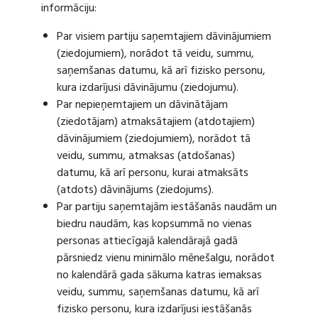
informāciju:
Par visiem partiju saņemtajiem dāvinājumiem
(ziedojumiem), norādot tā veidu, summu,
saņemšanas datumu, kā arī fizisko personu,
kura izdarījusi dāvinājumu (ziedojumu).
Par nepieņemtajiem un dāvinātājam
(ziedotājam) atmaksātajiem (atdotajiem)
dāvinājumiem (ziedojumiem), norādot tā
veidu, summu, atmaksas (atdošanas)
datumu, kā arī personu, kurai atmaksāts
(atdots) dāvinājums (ziedojums).
Par partiju saņemtajām iestāšanās naudām un
biedru naudām, kas kopsummā no vienas
personas attiecīgajā kalendārajā gadā
pārsniedz vienu minimālo mēnešalgu, norādot
no kalendārā gada sākuma katras iemaksas
veidu, summu, saņemšanas datumu, kā arī
fizisko personu, kura izdarījusi iestāšanās