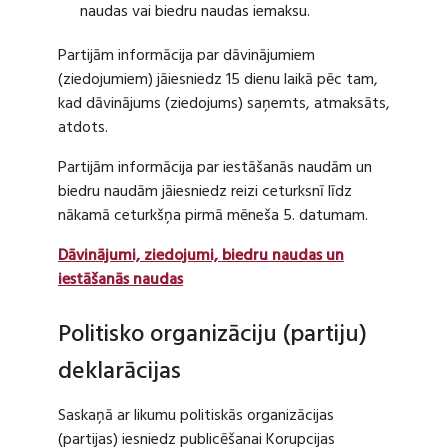
naudas vai biedru naudas iemaksu.
Partijām informācija par dāvinājumiem
(ziedojumiem) jāiesniedz 15 dienu laikā pēc tam,
kad dāvinājums (ziedojums) saņemts, atmaksāts,
atdots.
Partijām informācija par iestāšanās naudām un
biedru naudām jāiesniedz reizi ceturksnī līdz
nākamā ceturkšņa pirmā mēneša 5. datumam.
Dāvinājumi, ziedojumi, biedru naudas un
iestāšanās naudas
Politisko organizāciju (partiju)
deklarācijas
Saskaņā ar likumu politiskās organizācijas
(partijas) iesniedz publicēšanai Korupcijas