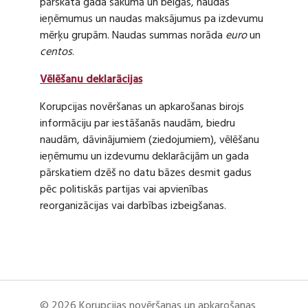
pārskata gada sākumā un beigās, naudas
ieņēmumus un naudas maksājumus pa izdevumu
mērķu grupām. Naudas summas norāda
euro
un
centos
.
Vēlēšanu deklarācijas
Korupcijas novēršanas un apkarošanas birojs
informāciju par iestāšanās naudām, biedru
naudām, dāvinājumiem (ziedojumiem), vēlēšanu
ieņēmumu un izdevumu deklarācijām un gada
pārskatiem dzēš no datu bāzes desmit gadus
pēc politiskās partijas vai apvienības
reorganizācijas vai darbības izbeigšanas.
© 2026 Korupcijas novēršanas un apkarošanas