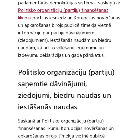
parlamentārās demokrātijas sistēmai, saskaņā ar
Politisko organizāciju (partiju) finansēšanas
likumu
partijas iesniedz un Korupcijas novēršanas
un apkarošanas birojs publicē tīmekļa vietnē
informāciju par partiju dāvinājumiem
(ziedojumiem), iestāšanās naudām un biedru
naudām, kā arī to vēlēšanu ieņēmumu un
izdevumu deklarācijas un gada pārskatus.
Politisko organizāciju (partiju)
saņemtie dāvinājumi,
ziedojumi, biedru naudas un
iestāšanās naudas
Saskaņā ar Politisko organizāciju (partiju)
finansēšanas likumu Korupcijas novēršanas un
apkarošanas birojs tīmekļa vietnē publicē