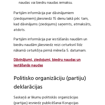
naudas vai biedru naudas iemaksu.
Partijām informācija par dāvinājumiem
(ziedojumiem) jāiesniedz 15 dienu laikā pēc tam,
kad dāvinājums (ziedojums) saņemts, atmaksāts,
atdots.
Partijām informācija par iestāšanās naudām un
biedru naudām jāiesniedz reizi ceturksnī līdz
nākamā ceturkšņa pirmā mēneša 5. datumam.
Dāvinājumi, ziedojumi, biedru naudas un
iestāšanās naudas
Politisko organizāciju (partiju)
deklarācijas
Saskaņā ar likumu politiskās organizācijas
(partijas) iesniedz publicēšanai Korupcijas