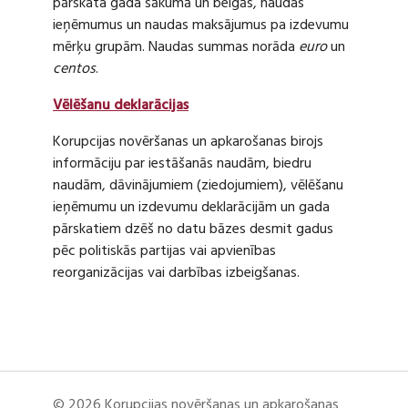
pārskata gada sākumā un beigās, naudas
ieņēmumus un naudas maksājumus pa izdevumu
mērķu grupām. Naudas summas norāda
euro
un
centos
.
Vēlēšanu deklarācijas
Korupcijas novēršanas un apkarošanas birojs
informāciju par iestāšanās naudām, biedru
naudām, dāvinājumiem (ziedojumiem), vēlēšanu
ieņēmumu un izdevumu deklarācijām un gada
pārskatiem dzēš no datu bāzes desmit gadus
pēc politiskās partijas vai apvienības
reorganizācijas vai darbības izbeigšanas.
© 2026 Korupcijas novēršanas un apkarošanas