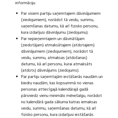
informāciju:
Par visiem partiju saņemtajiem dāvinājumiem
(ziedojumiem), norādot tā veidu, summu,
saņemšanas datumu, kā arī fizisko personu,
kura izdarījusi dāvinājumu (ziedojumu).
Par nepieņemtajiem un dāvinātājam
(ziedotājam) atmaksātajiem (atdotajiem)
dāvinājumiem (ziedojumiem), norādot tā
veidu, summu, atmaksas (atdošanas)
datumu, kā arī personu, kurai atmaksāts
(atdots) dāvinājums (ziedojums).
Par partiju saņemtajām iestāšanās naudām un
biedru naudām, kas kopsummā no vienas
personas attiecīgajā kalendārajā gadā
pārsniedz vienu minimālo mēnešalgu, norādot
no kalendārā gada sākuma katras iemaksas
veidu, summu, saņemšanas datumu, kā arī
fizisko personu, kura izdarījusi iestāšanās