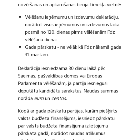
novēršanas un apkarošanas biroja tīmekļa vietnē:
Vēlēšanu ieņēmumu un izdevumu deklarāciju,
norādot visus ieņēmumus un izdevumus laika
posmā no 120. dienas pirms vēlēšanām līdz
vēlēšanu dienai.
Gada pārskatu - ne vēlāk kā līdz nākamā gada
31. martam.
Deklarācija iesniedzama 30 dienu laikā pēc
Saeimas, pašvaldības domes vai Eiropas
Parlamenta vēlēšanām, ja partija iesniegusi
deputātu kandidātu sarakstus. Naudas summas
norāda
euro
un
centos
.
Kopā ar gada pārskatu partijas, kurām piešķirts
valsts budžeta finansējums, iesniedz pārskatu
par valsts budžeta finansējuma izlietojumu
pārskata gadā, norādot naudas atlikumus