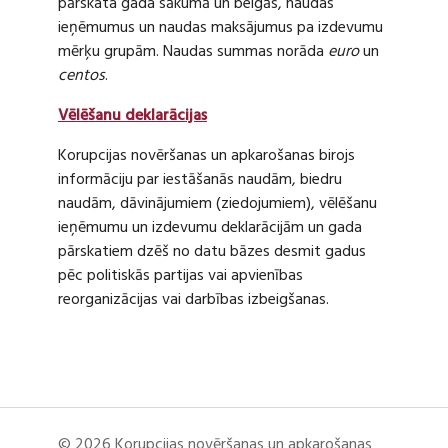
pārskata gada sākumā un beigās, naudas
ieņēmumus un naudas maksājumus pa izdevumu
mērķu grupām. Naudas summas norāda
euro
un
centos
.
Vēlēšanu deklarācijas
Korupcijas novēršanas un apkarošanas birojs
informāciju par iestāšanās naudām, biedru
naudām, dāvinājumiem (ziedojumiem), vēlēšanu
ieņēmumu un izdevumu deklarācijām un gada
pārskatiem dzēš no datu bāzes desmit gadus
pēc politiskās partijas vai apvienības
reorganizācijas vai darbības izbeigšanas.
© 2026 Korupcijas novēršanas un apkarošanas