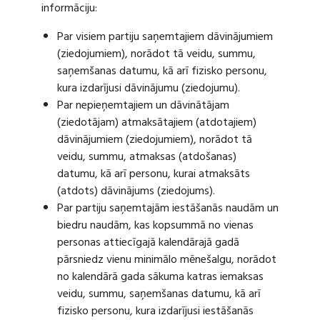
informāciju:
Par visiem partiju saņemtajiem dāvinājumiem
(ziedojumiem), norādot tā veidu, summu,
saņemšanas datumu, kā arī fizisko personu,
kura izdarījusi dāvinājumu (ziedojumu).
Par nepieņemtajiem un dāvinātājam
(ziedotājam) atmaksātajiem (atdotajiem)
dāvinājumiem (ziedojumiem), norādot tā
veidu, summu, atmaksas (atdošanas)
datumu, kā arī personu, kurai atmaksāts
(atdots) dāvinājums (ziedojums).
Par partiju saņemtajām iestāšanās naudām un
biedru naudām, kas kopsummā no vienas
personas attiecīgajā kalendārajā gadā
pārsniedz vienu minimālo mēnešalgu, norādot
no kalendārā gada sākuma katras iemaksas
veidu, summu, saņemšanas datumu, kā arī
fizisko personu, kura izdarījusi iestāšanās