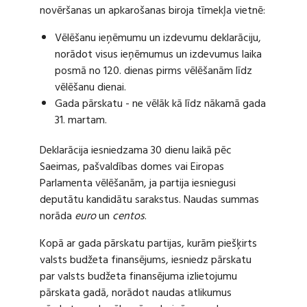
novēršanas un apkarošanas biroja tīmekļa vietnē:
Vēlēšanu ieņēmumu un izdevumu deklarāciju,
norādot visus ieņēmumus un izdevumus laika
posmā no 120. dienas pirms vēlēšanām līdz
vēlēšanu dienai.
Gada pārskatu - ne vēlāk kā līdz nākamā gada
31. martam.
Deklarācija iesniedzama 30 dienu laikā pēc
Saeimas, pašvaldības domes vai Eiropas
Parlamenta vēlēšanām, ja partija iesniegusi
deputātu kandidātu sarakstus. Naudas summas
norāda
euro
un
centos
.
Kopā ar gada pārskatu partijas, kurām piešķirts
valsts budžeta finansējums, iesniedz pārskatu
par valsts budžeta finansējuma izlietojumu
pārskata gadā, norādot naudas atlikumus