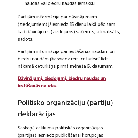
naudas vai biedru naudas iemaksu.
Partijām informācija par dāvinājumiem
(ziedojumiem) jāiesniedz 15 dienu laikā pēc tam,
kad dāvinājums (ziedojums) saņemts, atmaksāts,
atdots.
Partijām informācija par iestāšanās naudām un
biedru naudām jāiesniedz reizi ceturksnī līdz
nākamā ceturkšņa pirmā mēneša 5. datumam.
Dāvinājumi, ziedojumi, biedru naudas un
iestāšanās naudas
Politisko organizāciju (partiju)
deklarācijas
Saskaņā ar likumu politiskās organizācijas
(partijas) iesniedz publicēšanai Korupcijas