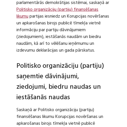
parlamentārās demokrātijas sistēmai, saskaņā ar
Politisko organizāciju (partiju) finansēšanas
likumu
partijas iesniedz un Korupcijas novēršanas
un apkarošanas birojs publicē tīmekļa vietnē
informāciju par partiju dāvinājumiem
(ziedojumiem), iestāšanās naudām un biedru
naudām, kā arī to vēlēšanu ieņēmumu un
izdevumu deklarācijas un gada pārskatus.
Politisko organizāciju (partiju)
saņemtie dāvinājumi,
ziedojumi, biedru naudas un
iestāšanās naudas
Saskaņā ar Politisko organizāciju (partiju)
finansēšanas likumu Korupcijas novēršanas un
apkarošanas birojs tīmekļa vietnē publicē